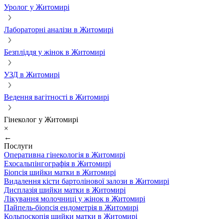
Уролог у Житомирі
Лабораторні аналізи в Житомирі
Безпліддя у жінок в Житомирі
УЗД в Житомирі
Ведення вагітності в Житомирі
Гінеколог у Житомирі
×
←
Послуги
Оперативна гінекологія в Житомирі
Ехосальпінгографія в Житомирі
Біопсія шийки матки в Житомирі
Видалення кісти бартолінової залози в Житомирі
Дисплазія шийки матки в Житомирі
Лікування молочниці у жінок в Житомирі
Пайпель-біопсія ендометрія в Житомирі
Кольпоскопія шийки матки в Житомирі