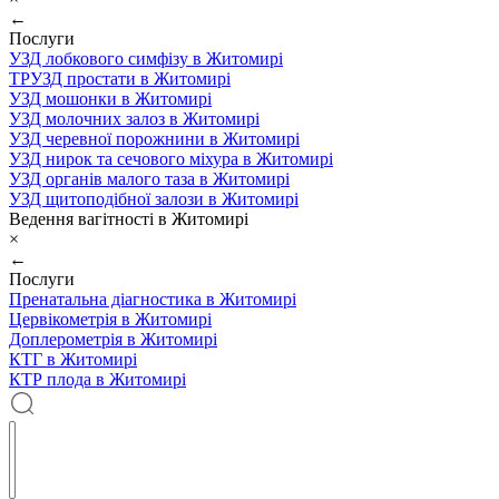
←
Послуги
УЗД лобкового симфізу в Житомирі
ТРУЗД простати в Житомирі
УЗД мошонки в Житомирі
УЗД молочних залоз в Житомирі
УЗД черевної порожнини в Житомирі
УЗД нирок та сечового міхура в Житомирі
УЗД органів малого таза в Житомирі
УЗД щитоподібної залози в Житомирі
Ведення вагітності в Житомирі
×
←
Послуги
Пренатальна діагностика в Житомирі
Цервікометрія в Житомирі
Доплерометрія в Житомирі
КТГ в Житомирі
КТР плода в Житомирі