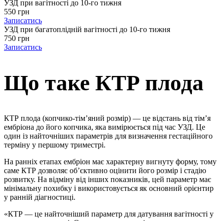
УЗД при вагітності до 10-го тижня
550 грн
Записатись
УЗД при багатоплідній вагітності до 10-го тижня
750 грн
Записатись
Що таке КТР плода
КТР плода (копчико-тім’яний розмір) — це відстань від тім’я
ембріона до його копчика, яка вимірюється під час УЗД. Це
один із найточніших параметрів для визначення гестаційного
терміну у першому триместрі.
На ранніх етапах ембріон має характерну вигнуту форму, тому
саме КТР дозволяє об’єктивно оцінити його розмір і стадію
розвитку. На відміну від інших показників, цей параметр має
мінімальну похибку і використовується як основний орієнтир
у ранній діагностиці.
«КТР — це найточніший параметр для датування вагітності у