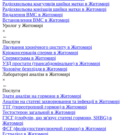
Радіохвильова коагуляція шийки матки в Житомирі
Радіохвильова конізація шийки матки в Житомирі
Видалення ВМС в Житомирі
Встановлення ВМС в Житомирі
Уролог у Житомирі
×
←
Послуги
Лікування хронічного циститу в Житомирі
Кріоконсервація сперми в Житомирі
Спермограма в Житомирі
УЗД простати (трансабдомінальне) в Житомирі
Чоловіче безпліддя в Житомирі
Лабораторні аналізи в Житомирі
×
←
Послуги
Здати аналізи на гормони в Житомирі
Аналізи на статеві захворювання та інфекції в Житомирі
ТТГ (тиреотропний гормон) в Житомирі
Тестостерон загальний в Житомирі
ГЗСГ (глобулін, що зв'язує статеві гормони, SHBG) в
Житомирі
ФСГ (фолікулостимулюючий гормон) в Житомирі
Естрадіол в Житомирі