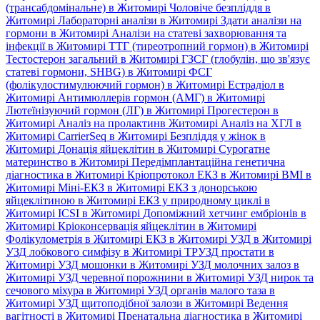
(трансабдомінальне) в Житомирі
Чоловіче безпліддя в
Житомирі
Лабораторні аналізи в Житомирі
Здати аналізи на
гормони в Житомирі
Аналізи на статеві захворювання та
інфекції в Житомирі
ТТГ (тиреотропний гормон) в Житомирі
Тестостерон загальний в Житомирі
ГЗСГ (глобулін, що зв'язує
статеві гормони, SHBG) в Житомирі
ФСГ
(фолікулостимулюючий гормон) в Житомирі
Естрадіол в
Житомирі
Антимюллерів гормон (АМГ) в Житомирі
Лютеїнізуючий гормон (ЛГ) в Житомирі
Прогестерон в
Житомирі
Аналіз на пролактинв Житомирі
Аналіз на ХГЛ в
Житомирі
CarrierSeq в Житомирі
Безпліддя у жінок в
Житомирі
Донація яйцеклітин в Житомирі
Сурогатне
материнство в Житомирі
Передімплантаційна генетична
діагностика в Житомирі
Кріопротокол ЕКЗ в Житомирі
ВМІ в
Житомирі
Міні-ЕКЗ в Житомирі
ЕКЗ з донорською
яйцеклітиною в Житомирі
ЕКЗ у природному циклі в
Житомирі
ICSI в Житомирі
Допоміжний хетчинг ембріонів в
Житомирі
Кріоконсервація яйцеклітин в Житомирі
Фолікулометрія в Житомирі
ЕКЗ в Житомирі
УЗД в Житомирі
УЗД лобкового симфізу в Житомирі
ТРУЗД простати в
Житомирі
УЗД мошонки в Житомирі
УЗД молочних залоз в
Житомирі
УЗД черевної порожнини в Житомирі
УЗД нирок та
сечового міхура в Житомирі
УЗД органів малого таза в
Житомирі
УЗД щитоподібної залози в Житомирі
Ведення
вагітності в Житомирі
Пренатальна діагностика в Житомирі