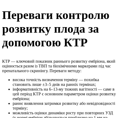
Переваги контролю
розвитку плода за
допомогою КТР
КТР — ключовий показник раннього розвитку ембріона, який
оцінюється разом із ТВП та біохімічними маркерами під час
пренатального скринінгу. Переваги методу:
висока точність визначення терміну — похибка
становить лише ±3–5 днів на ранніх термінах;
інформативність на 6–13-му тижнях вагітності — саме в
цей період КТР є основним параметром оцінки розвитку
ембріона;
раннє виявлення затримки розвитку або невідповідності
терміну;
можливість оцінки динаміки росту при повторних УЗД
(у нормі ембріон збільшується приблизно на 1 мм на