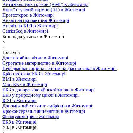
Антимюллерів гормон (АМГ) в Житомирі
Лютеїнізуючий гормон (ЛГ) в Житомирі
Прогестерон в Житомирі
Аналіз на пролактинв Житомирі
Аналіз на ХГЛ в Житомирі
CarrierSeq в Житомирі
Безпліддя у жінок в Житомирі
×
←
Послуги
Донація яйцеклітин в Житомирі
Сурогатне материнство в Житомирі
Передімплантаційна генетична діагностика в Житомирі
Кріопротокол ЕКЗ в Житомирі
ВМІ в Житомирі
Міні-ЕКЗ в Житомирі
ЕКЗ з донорською яйцеклітиною в Житомирі
ЕКЗ у природному циклі в Житомирі
ICSI в Житомирі
Допоміжний хетчинг ембріонів в Житомирі
Кріоконсервація яйцеклітин в Житомирі
Фолікулометрія в Житомирі
ЕКЗ в Житомирі
УЗД в Житомирі
×