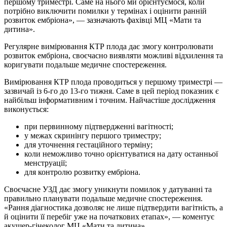
першому триместрі. Саме на нього ми орієнтуємося, коли
потрібно виключити помилки у термінах і оцінити ранній
розвиток ембріона», — зазначають фахівці МЦ «Мати та
дитина».
Регулярне вимірювання КТР плода дає змогу контролювати
розвиток ембріона, своєчасно виявляти можливі відхилення та
коригувати подальше медичне спостереження.
Вимірювання КТР плода проводиться у першому триместрі —
зазвичай із 6-го до 13-го тижня. Саме в цей період показник є
найбільш інформативним і точним. Найчастіше дослідження
виконується:
при первинному підтвердженні вагітності;
у межах скринінгу першого триместру;
для уточнення гестаційного терміну;
коли неможливо точно орієнтуватися на дату останньої
менструації;
для контролю розвитку ембріона.
Своєчасне УЗД дає змогу уникнути помилок у датуванні та
правильно планувати подальше медичне спостереження.
«Рання діагностика дозволяє не лише підтвердити вагітність, а
й оцінити її перебіг уже на початкових етапах», — коментує
акушер-гінеколог МЦ «Мати та дитина».