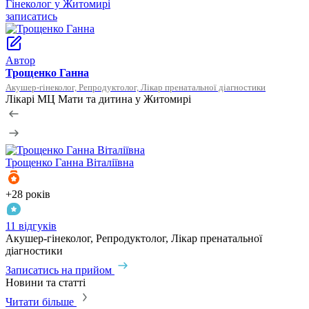
Гінеколог у Житомирі
У
записатись
з
Автор
Трощенко Ганна
Акушер-гінеколог, Репродуктолог, Лікар пренатальної діагностики
Лікарі МЦ Мати та дитина у Житомирі
Трощенко
Ганна Віталіївна
Т
+28 років
2
11 відгуків
0
Акушер-гінеколог, Репродуктолог, Лікар пренатальної
Т
діагностики
З
Записатись на прийом
Новини та статті
Читати більше