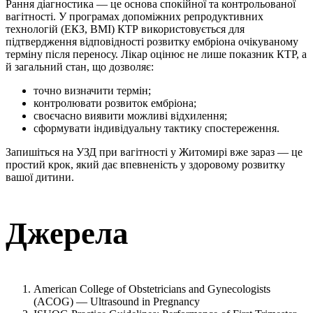
Рання діагностика — це основа спокійної та контрольованої
вагітності. У програмах допоміжних репродуктивних
технологій (ЕКЗ, ВМІ) КТР використовується для
підтвердження відповідності розвитку ембріона очікуваному
терміну після переносу. Лікар оцінює не лише показник КТР, а
й загальний стан, що дозволяє:
точно визначити термін;
контролювати розвиток ембріона;
своєчасно виявити можливі відхилення;
сформувати індивідуальну тактику спостереження.
Запишіться на УЗД при вагітності у Житомирі вже зараз — це
простий крок, який дає впевненість у здоровому розвитку
вашої дитини.
Джерела
American College of Obstetricians and Gynecologists
(ACOG) — Ultrasound in Pregnancy