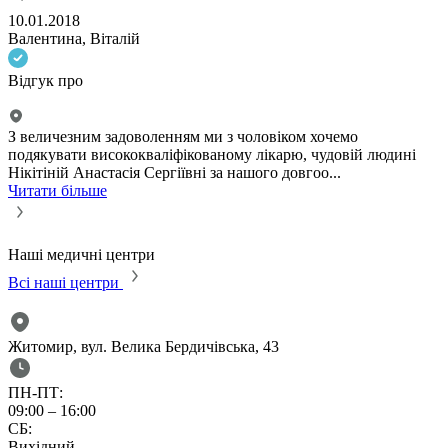
10.01.2018
1
Валентина, Віталій
І
Відгук про
В
З величезним задоволенням ми з чоловіком хочемо
Д
подякувати висококваліфікованому лікарю, чудовій людині
н
Нікітіній Анастасія Сергіївні за нашого довгоо...
н
Читати більше
Ч
Наші медичні центри
Всі наші центри
Житомир, вул. Велика Бердичівська, 43
ПН-ПТ:
09:00 – 16:00
СБ:
Вихідний