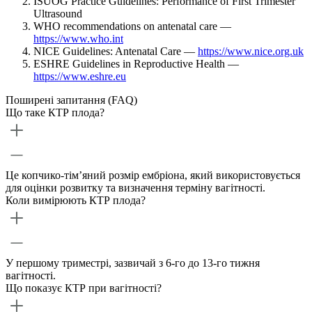
ISUOG Practice Guidelines: Performance of First Trimester
Ultrasound
WHO recommendations on antenatal care —
https://www.who.int
NICE Guidelines: Antenatal Care —
https://www.nice.org.uk
ESHRE Guidelines in Reproductive Health —
https://www.eshre.eu
Поширені запитання (FAQ)
Що таке КТР плода?
Це копчико-тім’яний розмір ембріона, який використовується
для оцінки розвитку та визначення терміну вагітності.
Коли вимірюють КТР плода?
У першому триместрі, зазвичай з 6-го до 13-го тижня
вагітності.
Що показує КТР при вагітності?