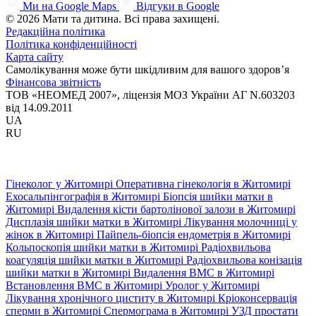
Ми на Google Maps
Відгуки в Google
© 2026 Мати та дитина. Всі права захищені.
Редакційна політика
Політика конфіденційності
Карта сайту
Самолікування може бути шкідливим для вашого здоров’я
Фінансова звітність
ТОВ «НЕОМЕД 2007», ліцензія МОЗ України АГ N.603203
від 14.09.2011
UA
RU
Гінеколог у Житомирі
Оперативна гінекологія в Житомирі
Ехосальпінгографія в Житомирі
Біопсія шийки матки в
Житомирі
Видалення кісти бартолінової залози в Житомирі
Дисплазія шийки матки в Житомирі
Лікування молочниці у
жінок в Житомирі
Пайпель-біопсія ендометрія в Житомирі
Кольпоскопія шийки матки в Житомирі
Радіохвильова
коагуляція шийки матки в Житомирі
Радіохвильова конізація
шийки матки в Житомирі
Видалення ВМС в Житомирі
Встановлення ВМС в Житомирі
Уролог у Житомирі
Лікування хронічного циститу в Житомирі
Кріоконсервація
сперми в Житомирі
Спермограма в Житомирі
УЗД простати