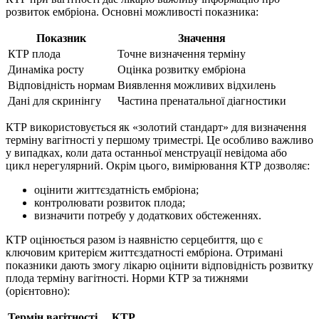
розвиток ембріона. Основні можливості показника:
Показник
Значення
КТР плода
Точне визначення терміну
Динаміка росту
Оцінка розвитку ембріона
Відповідність нормам
Виявлення можливих відхилень
Дані для скринінгу
Частина пренатальної діагностики
КТР використовується як «золотий стандарт» для визначення
терміну вагітності у першому триместрі. Це особливо важливо
у випадках, коли дата останньої менструації невідома або
цикл нерегулярний. Окрім цього, вимірювання КТР дозволяє:
оцінити життєздатність ембріона;
контролювати розвиток плода;
визначити потребу у додаткових обстеженнях.
КТР оцінюється разом із наявністю серцебиття, що є
ключовим критерієм життєздатності ембріона. Отримані
показники дають змогу лікарю оцінити відповідність розвитку
плода терміну вагітності. Норми КТР за тижнями
(орієнтовно):
Термін вагітності
КТР