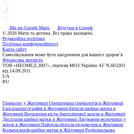
Ми на Google Maps
Відгуки в Google
© 2026 Мати та дитина. Всі права захищені.
Редакційна політика
Політика конфіденційності
Карта сайту
Самолікування може бути шкідливим для вашого здоров’я
Фінансова звітність
ТОВ «НЕОМЕД 2007», ліцензія МОЗ України АГ N.603203
від 14.09.2011
UA
RU
Гінеколог у Житомирі
Оперативна гінекологія в Житомирі
Ехосальпінгографія в Житомирі
Біопсія шийки матки в
Житомирі
Видалення кісти бартолінової залози в Житомирі
Дисплазія шийки матки в Житомирі
Лікування молочниці у
жінок в Житомирі
Пайпель-біопсія ендометрія в Житомирі
Кольпоскопія шийки матки в Житомирі
Радіохвильова