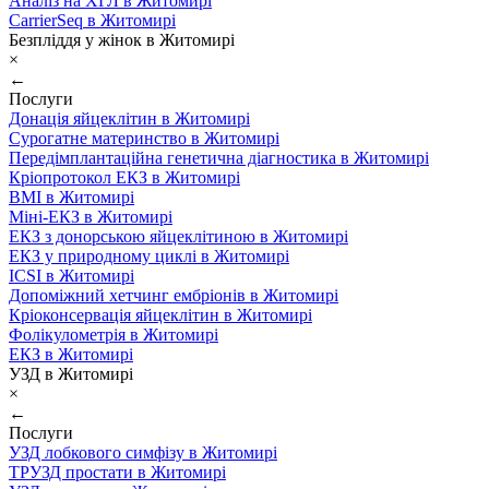
Аналіз на ХГЛ в Житомирі
CarrierSeq в Житомирі
Безпліддя у жінок в Житомирі
×
←
Послуги
Донація яйцеклітин в Житомирі
Сурогатне материнство в Житомирі
Передімплантаційна генетична діагностика в Житомирі
Кріопротокол ЕКЗ в Житомирі
ВМІ в Житомирі
Міні-ЕКЗ в Житомирі
ЕКЗ з донорською яйцеклітиною в Житомирі
ЕКЗ у природному циклі в Житомирі
ICSI в Житомирі
Допоміжний хетчинг ембріонів в Житомирі
Кріоконсервація яйцеклітин в Житомирі
Фолікулометрія в Житомирі
ЕКЗ в Житомирі
УЗД в Житомирі
×
←
Послуги
УЗД лобкового симфізу в Житомирі
ТРУЗД простати в Житомирі