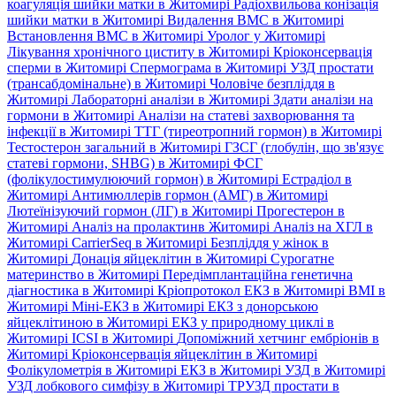
коагуляція шийки матки в Житомирі
Радіохвильова конізація
шийки матки в Житомирі
Видалення ВМС в Житомирі
Встановлення ВМС в Житомирі
Уролог у Житомирі
Лікування хронічного циститу в Житомирі
Кріоконсервація
сперми в Житомирі
Спермограма в Житомирі
УЗД простати
(трансабдомінальне) в Житомирі
Чоловіче безпліддя в
Житомирі
Лабораторні аналізи в Житомирі
Здати аналізи на
гормони в Житомирі
Аналізи на статеві захворювання та
інфекції в Житомирі
ТТГ (тиреотропний гормон) в Житомирі
Тестостерон загальний в Житомирі
ГЗСГ (глобулін, що зв'язує
статеві гормони, SHBG) в Житомирі
ФСГ
(фолікулостимулюючий гормон) в Житомирі
Естрадіол в
Житомирі
Антимюллерів гормон (АМГ) в Житомирі
Лютеїнізуючий гормон (ЛГ) в Житомирі
Прогестерон в
Житомирі
Аналіз на пролактинв Житомирі
Аналіз на ХГЛ в
Житомирі
CarrierSeq в Житомирі
Безпліддя у жінок в
Житомирі
Донація яйцеклітин в Житомирі
Сурогатне
материнство в Житомирі
Передімплантаційна генетична
діагностика в Житомирі
Кріопротокол ЕКЗ в Житомирі
ВМІ в
Житомирі
Міні-ЕКЗ в Житомирі
ЕКЗ з донорською
яйцеклітиною в Житомирі
ЕКЗ у природному циклі в
Житомирі
ICSI в Житомирі
Допоміжний хетчинг ембріонів в
Житомирі
Кріоконсервація яйцеклітин в Житомирі
Фолікулометрія в Житомирі
ЕКЗ в Житомирі
УЗД в Житомирі
УЗД лобкового симфізу в Житомирі
ТРУЗД простати в