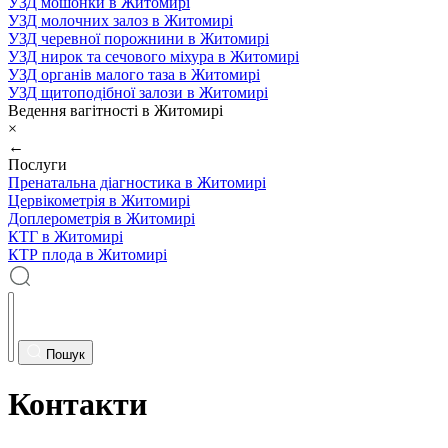
УЗД мошонки в Житомирі
УЗД молочних залоз в Житомирі
УЗД черевної порожнини в Житомирі
УЗД нирок та сечового міхура в Житомирі
УЗД органів малого таза в Житомирі
УЗД щитоподібної залози в Житомирі
Ведення вагітності в Житомирі
×
←
Послуги
Пренатальна діагностика в Житомирі
Цервікометрія в Житомирі
Доплерометрія в Житомирі
КТГ в Житомирі
КТР плода в Житомирі
Пошук
Контакти