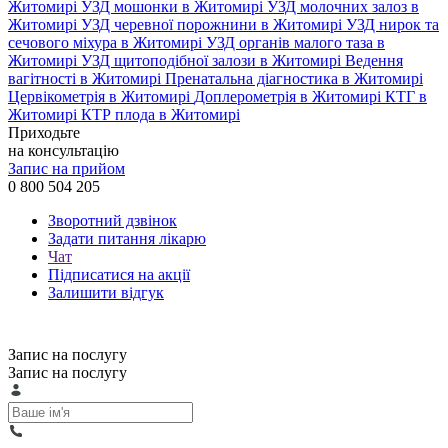
Житомирі
УЗД мошонки в Житомирі
УЗД молочних залоз в
Житомирі
УЗД черевної порожнини в Житомирі
УЗД нирок та
сечового міхура в Житомирі
УЗД органів малого таза в
Житомирі
УЗД щитоподібної залози в Житомирі
Ведення
вагітності в Житомирі
Пренатальна діагностика в Житомирі
Цервікометрія в Житомирі
Доплерометрія в Житомирі
КТГ в
Житомирі
КТР плода в Житомирі
Приходьте
на консультацію
Запис на прийом
0 800 504 205
Зворотний дзвінок
Задати питання лікарю
Чат
Підписатися на акції
Залишити відгук
Запис на послугу
Запис на послугу