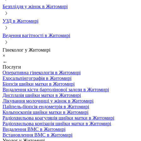
Безпліддя у жінок в Житомирі
УЗД в Житомирі
Ведення вагітності в Житомирі
Гінеколог у Житомирі
×
←
Послуги
Оперативна гінекологія в Житомирі
Ехосальпінгографія в Житомирі
Біопсія шийки матки в Житомирі
Видалення кісти бартолінової залози в Житомирі
Дисплазія шийки матки в Житомирі
Лікування молочниці у жінок в Житомирі
Пайпель-біопсія ендометрія в Житомирі
Кольпоскопія шийки матки в Житомирі
Радіохвильова коагуляція шийки матки в Житомирі
Радіохвильова конізація шийки матки в Житомирі
Видалення ВМС в Житомирі
Встановлення ВМС в Житомирі
Уролог у Житомирі