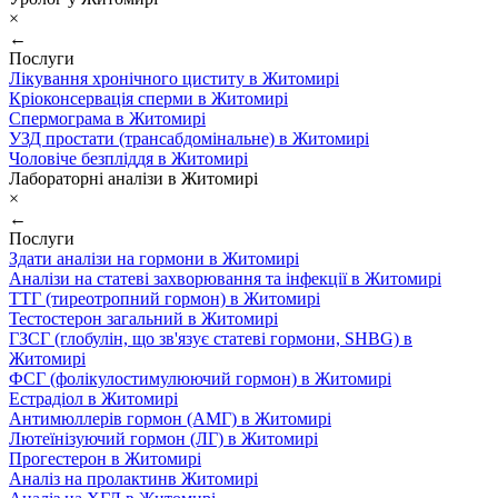
×
←
Послуги
Лікування хронічного циститу в Житомирі
Кріоконсервація сперми в Житомирі
Спермограма в Житомирі
УЗД простати (трансабдомінальне) в Житомирі
Чоловіче безпліддя в Житомирі
Лабораторні аналізи в Житомирі
×
←
Послуги
Здати аналізи на гормони в Житомирі
Аналізи на статеві захворювання та інфекції в Житомирі
ТТГ (тиреотропний гормон) в Житомирі
Тестостерон загальний в Житомирі
ГЗСГ (глобулін, що зв'язує статеві гормони, SHBG) в
Житомирі
ФСГ (фолікулостимулюючий гормон) в Житомирі
Естрадіол в Житомирі
Антимюллерів гормон (АМГ) в Житомирі
Лютеїнізуючий гормон (ЛГ) в Житомирі
Прогестерон в Житомирі
Аналіз на пролактинв Житомирі