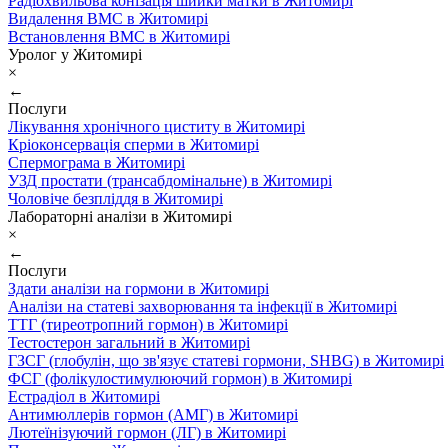
Радіохвильова конізація шийки матки в Житомирі
Видалення ВМС в Житомирі
Встановлення ВМС в Житомирі
Уролог у Житомирі
×
←
Послуги
Лікування хронічного циститу в Житомирі
Кріоконсервація сперми в Житомирі
Спермограма в Житомирі
УЗД простати (трансабдомінальне) в Житомирі
Чоловіче безпліддя в Житомирі
Лабораторні аналізи в Житомирі
×
←
Послуги
Здати аналізи на гормони в Житомирі
Аналізи на статеві захворювання та інфекції в Житомирі
ТТГ (тиреотропний гормон) в Житомирі
Тестостерон загальний в Житомирі
ГЗСГ (глобулін, що зв'язує статеві гормони, SHBG) в Житомирі
ФСГ (фолікулостимулюючий гормон) в Житомирі
Естрадіол в Житомирі
Антимюллерів гормон (АМГ) в Житомирі
Лютеїнізуючий гормон (ЛГ) в Житомирі