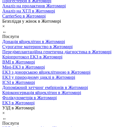
Прогестерон в Житомирі
Аналіз на пролактинв Житомирі
Аналіз на ХГЛ в Житомирі
CarrierSeq в Житомирі
Безпліддя у жінок в Житомирі
×
←
Послуги
Донація яйцеклітин в Житомирі
Сурогатне материнство в Житомирі
Передімплантаційна генетична діагностика в Житомирі
Кріопротокол ЕКЗ в Житомирі
ВМІ в Житомирі
Міні-ЕКЗ в Житомирі
ЕКЗ з донорською яйцеклітиною в Житомирі
ЕКЗ у природному циклі в Житомирі
ICSI в Житомирі
Допоміжний хетчинг ембріонів в Житомирі
Кріоконсервація яйцеклітин в Житомирі
Фолікулометрія в Житомирі
ЕКЗ в Житомирі
УЗД в Житомирі
×
←
Послуги