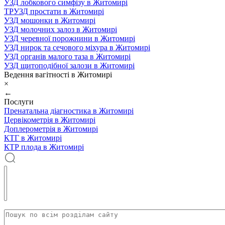
УЗД лобкового симфізу в Житомирі
ТРУЗД простати в Житомирі
УЗД мошонки в Житомирі
УЗД молочних залоз в Житомирі
УЗД черевної порожнини в Житомирі
УЗД нирок та сечового міхура в Житомирі
УЗД органів малого таза в Житомирі
УЗД щитоподібної залози в Житомирі
Ведення вагітності в Житомирі
×
←
Послуги
Пренатальна діагностика в Житомирі
Цервікометрія в Житомирі
Доплерометрія в Житомирі
КТГ в Житомирі
КТР плода в Житомирі