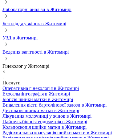
Лабораторні аналізи в Житомирі
Безпліддя у жінок в Житомирі
УЗД в Житомирі
Ведення вагітності в Житомирі
Гінеколог у Житомирі
×
←
Послуги
Оперативна гінекологія в Житомирі
Ехосальпінгографія в Житомирі
Біопсія шийки матки в Житомирі
Видалення кісти бартолінової залози в Житомирі
Дисплазія шийки матки в Житомирі
Лікування молочниці у жінок в Житомирі
Пайпель-біопсія ендометрія в Житомирі
Кольпоскопія шийки матки в Житомирі
Радіохвильова коагуляція шийки матки в Житомирі