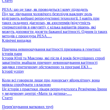
Статті
PESA: що це таке, як проводиться і кому підходить
Під час лікування чоловічого безпліддя важливу роль
відіграють вибрані репродуктивні технології. І навіть при
таких складних діагнозах, як азоспермія (відсутність
сперматозоїдів в еякуляті), є кілька варіантів рішень, які
можуть допомогти досягти бажаної вагітності. Одним із таких
методів є процедура PESA.…
Клінічні випадки
Причина невиношування вагітності прихована в генетиці:
історія пари
Історія Юлії та Максима, які після 4 років безуспішних спроб
завагітніти знайшли причину невиношування вагітності
завдяки генетичному обстеженню та програмі ЕКЗ…
Історії успіху
Коли всі говорили лише про донорську яйцеклітину, вона
мріяла спробувати з власною
Це історія з практики лікаря репродуктолога Резніченко Ірини
у медичному центрі «Мати та дитина».…
Статті
Перев'язування маткових труб