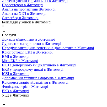
Лютеїнізуючий гормон (ЛГ) в Житомирі
Прогестерон в Житомирі
Аналіз на пролактинв Житомирі
Аналіз на ХГЛ в Житомирі
CarrierSeq в Житомирі
Безпліддя у жінок в Житомирі
×
←
Послуги
Донація яйцеклітин в Житомирі
Сурогатне материнство в Житомирі
Передімплантаційна генетична діагностика в Житомирі
Кріопротокол ЕКЗ в Житомирі
ВМІ в Житомирі
Міні-ЕКЗ в Житомирі
ЕКЗ з донорською яйцеклітиною в Житомирі
ЕКЗ у природному циклі в Житомирі
ICSI в Житомирі
Допоміжний хетчинг ембріонів в Житомирі
Кріоконсервація яйцеклітин в Житомирі
Фолікулометрія в Житомирі
ЕКЗ в Житомирі
УЗД в Житомирі
×
←