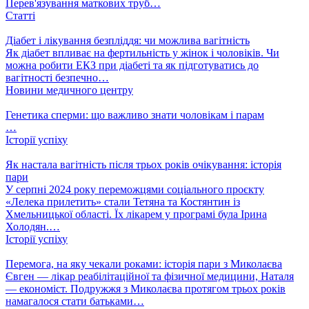
Перев'язування маткових труб…
Статті
Діабет і лікування безпліддя: чи можлива вагітність
Як діабет впливає на фертильність у жінок і чоловіків. Чи
можна робити ЕКЗ при діабеті та як підготуватись до
вагітності безпечно…
Новини медичного центру
Генетика сперми: що важливо знати чоловікам і парам
…
Історії успіху
Як настала вагітність після трьох років очікування: історія
пари
У серпні 2024 року переможцями соціального проєкту
«Лелека прилетить» стали Тетяна та Костянтин із
Хмельницької області. Їх лікарем у програмі була Ірина
Холодян.…
Історії успіху
Перемога, на яку чекали роками: історія пари з Миколаєва
Євген — лікар реабілітаційної та фізичної медицини, Наталя
— економіст. Подружжя з Миколаєва протягом трьох років
намагалося стати батьками…