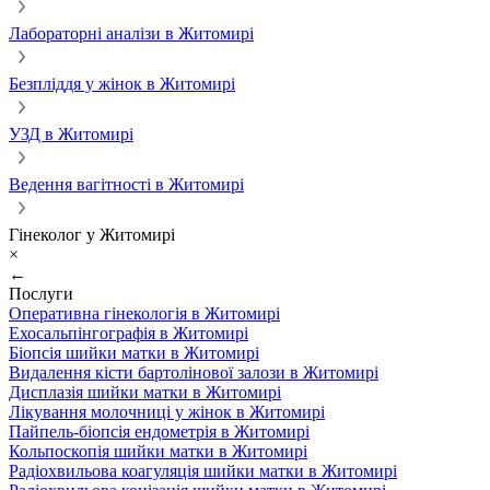
Лабораторні аналізи в Житомирі
Безпліддя у жінок в Житомирі
УЗД в Житомирі
Ведення вагітності в Житомирі
Гінеколог у Житомирі
×
←
Послуги
Оперативна гінекологія в Житомирі
Ехосальпінгографія в Житомирі
Біопсія шийки матки в Житомирі
Видалення кісти бартолінової залози в Житомирі
Дисплазія шийки матки в Житомирі
Лікування молочниці у жінок в Житомирі
Пайпель-біопсія ендометрія в Житомирі
Кольпоскопія шийки матки в Житомирі
Радіохвильова коагуляція шийки матки в Житомирі