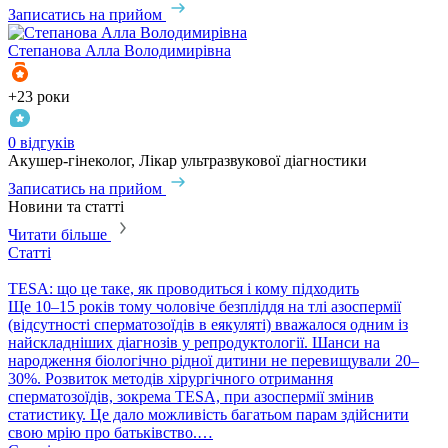
Записатись на прийом
Степанова
Алла Володимирівна
+23 роки
0 відгуків
Акушер-гінеколог, Лікар ультразвукової діагностики
Записатись на прийом
Новини та статті
Читати більше
Статті
TESA: що це таке, як проводиться і кому підходить
​Ще 10–15 років тому чоловіче безпліддя на тлі азоспермії
(відсутності сперматозоїдів в еякуляті) вважалося одним із
найскладніших діагнозів у репродуктології. Шанси на
народження біологічно рідної дитини не перевищували 20–
30%. Розвиток методів хірургічного отримання
сперматозоїдів, зокрема TESA, при азоспермії змінив
статистику. Це дало можливість багатьом парам здійснити
свою мрію про батьківство.…