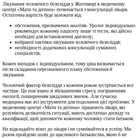
Лікування чоловічого безпліддя у Житомирі в медичному
центрі «Мати та дитина» починається з консультації лікаря.
Остаточна вартість буде залежати від:
обстеження, призначених аналізів. Уролог індивідуально
рекомендує кожному пацієнту лише ті тести, які дійсно
необхідні для встановлення діагнозу;
вибраної тактики лікування чоловічого безпліддя;
необхідності додаткових консультацій суміжних
спеціалістів.
Кожен випадок є індивідуальним, тому ціна визначається
після складання персонального плану обстеження й
лікування.
Чоловічий фактор безпліддя з кожним роком зустрічається все
частіше. Це пов’язано зі збільшенням стресу, погіршенням
екології, поширенням шкідливих звичок. Але сучасна
медицина має всі інструменти для подолання цієї проблеми. У
медичному центрі «Мати та дитина» працюють лікарі, які
розуміють делікатність ситуації, мають достатньо досвіду та
кваліфікації, щоб допомогти кожному чоловіку стати батьком.
Не відкладайте візит до лікаря і не сумнівайтеся в успіху. Ми
разом пройдемо шлях до щасливого батьківства, якою б не