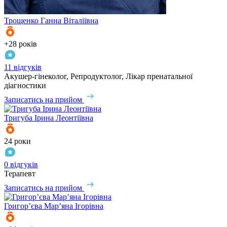
Трощенко
Ганна Віталіївна
+28 років
11 відгуків
Акушер-гінеколог, Репродуктолог, Лікар пренатальної
діагностики
Записатись на прийом
Тригуба
Ірина Леонтіївна
24 роки
0 відгуків
Терапевт
Записатись на прийом
Григор’єва
Мар’яна Ігорівна