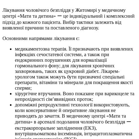
Лікування чоловічого безпліддя у Житомирі у медичному
центрі «Мати та дитина» ー це індивідуальний і комплексний
підхід до кожного пацієнта. Вибір тактики залежить від
виявленої причини та поставленого діагнозу.
Основними напрямами лікування є:
медикаментозна терапія. Її призначають при виявлених
інфекціях сечостатевої системи, а також при
ендокринних порушеннях для нормалізації
гормонального фону; для лікування хронічних
захворювань, таких як цукровий діабет. Лікарем-
урологом також можуть бути призначені спеціальні
препарати, вітаміни та мінерали для покращення якості
сперми;
хірургічне втручання. Воно показане при варикоцеле та
непрохідності сім’явивідних проток;
допоміжні репродуктивні технології використовують,
коли консервативне й оперативне лікування не
приводять до зачаття. В медичному центрі «Мати та
дитина» в арсеналі подолання чоловічого безпліддя ー
екстракорпоральне запліднення (ЕКЗ),
внутрішньоматкова інсемінація, інтрацитоплазматична