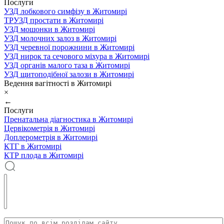
Послуги
УЗД лобкового симфізу в Житомирі
ТРУЗД простати в Житомирі
УЗД мошонки в Житомирі
УЗД молочних залоз в Житомирі
УЗД черевної порожнини в Житомирі
УЗД нирок та сечового міхура в Житомирі
УЗД органів малого таза в Житомирі
УЗД щитоподібної залози в Житомирі
Ведення вагітності в Житомирі
×
←
Послуги
Пренатальна діагностика в Житомирі
Цервікометрія в Житомирі
Доплерометрія в Житомирі
КТГ в Житомирі
КТР плода в Житомирі