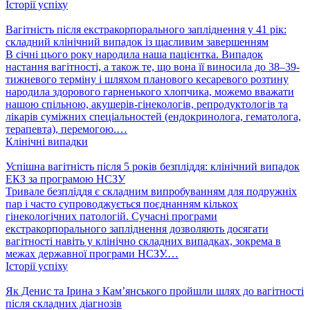
Історії успіху
Вагітність після екстракорпорального запліднення у 41 рік:
складний клінічний випадок із щасливим завершенням
В січні цього року народила наша пацієнтка. Випадок
настання вагітності, а також те, що вона її виносила до 38–39-
тижневого терміну і шляхом планового кесаревого розтину
народила здорового гарненького хлопчика, можемо вважати
нашою спільною, акушерів-гінекологів, репродуктологів та
лікарів суміжних спеціальностей (ендокринолога, гематолога,
терапевта), перемогою.…
Клінічні випадки
Успішна вагітність після 5 років безпліддя: клінічний випадок
ЕКЗ за програмою НСЗУ
Тривале безпліддя є складним випробуванням для подружніх
пар і часто супроводжується поєднанням кількох
гінекологічних патологій. Сучасні програми
екстракорпорального запліднення дозволяють досягати
вагітності навіть у клінічно складних випадках, зокрема в
межах державної програми НСЗУ.…
Історії успіху
Як Денис та Ірина з Кам’янського пройшли шлях до вагітності
після складних діагнозів