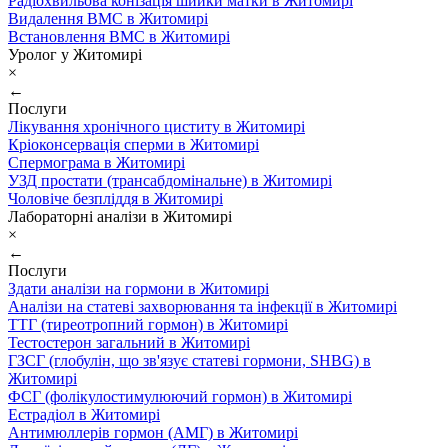
Радіохвильова конізація шийки матки в Житомирі
Видалення ВМС в Житомирі
Встановлення ВМС в Житомирі
Уролог у Житомирі
×
←
Послуги
Лікування хронічного циститу в Житомирі
Кріоконсервація сперми в Житомирі
Спермограма в Житомирі
УЗД простати (трансабдомінальне) в Житомирі
Чоловіче безпліддя в Житомирі
Лабораторні аналізи в Житомирі
×
←
Послуги
Здати аналізи на гормони в Житомирі
Аналізи на статеві захворювання та інфекції в Житомирі
ТТГ (тиреотропний гормон) в Житомирі
Тестостерон загальний в Житомирі
ГЗСГ (глобулін, що зв'язує статеві гормони, SHBG) в
Житомирі
ФСГ (фолікулостимулюючий гормон) в Житомирі
Естрадіол в Житомирі
Антимюллерів гормон (АМГ) в Житомирі