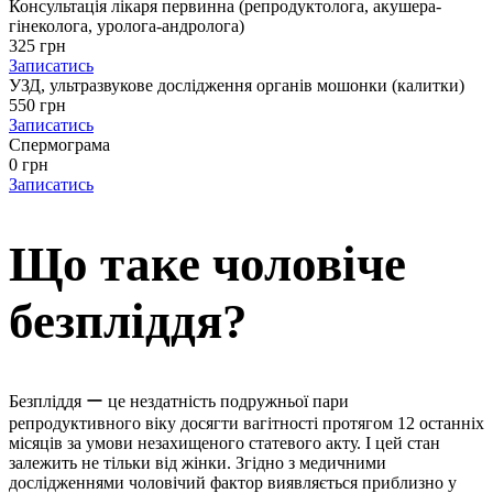
Консультація лікаря первинна (репродуктолога, акушера-
гінеколога, уролога-андролога)
325 грн
Записатись
УЗД, ультразвукове дослідження органів мошонки (калитки)
550 грн
Записатись
Спермограма
0 грн
Записатись
Що таке чоловіче
безпліддя?
Безпліддя ー це нездатність подружньої пари
репродуктивного віку досягти вагітності протягом 12 останніх
місяців за умови незахищеного статевого акту. І цей стан
залежить не тільки від жінки. Згідно з медичними
дослідженнями чоловічий фактор виявляється приблизно у