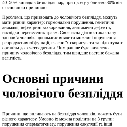
40–50% випадків безпліддя пар, при цьому у близько 30% він
є основною причиною.
Проблеми, що призводять до чоловічого безпліддя, можуть
мати різний характер: гормональні порушення, генетичні
аномалії, інфекційні захворювання, анатомічні дефекти,
наслідки перенесених травм. Своєчасна діагностика стану
здоров’я чоловіка допомагає виявити можливі порушення
репродуктивної функції, вчасно їх скоригувати та підготувати
організм до зачаття дитини. Чим раніше буде виявлено
причину чоловічого безпліддя, тим швидше настане бажана
вагітність.
Основні причини
чоловічого безпліддя
Причини, що впливають на безпліддя чоловіків, можуть бути
різного характеру. Умовно їх можна поділити на 3 групи:
порушення сперматогенезу, порушення еякуляції та інші