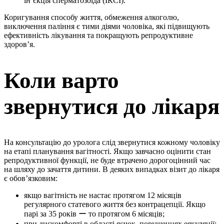
ін’єкція сперматозоїда (ІКСІ).
Коригування способу життя, обмеження алкоголю,
виключення паління є тими діями чоловіка, які підвищують
ефективність лікування та покращують репродуктивне
здоров’я.
Коли варто
звернутися до лікаря
На консультацію до уролога слід звернутися кожному чоловіку
на етапі планування вагітності. Якщо завчасно оцінити стан
репродуктивної функції, не буде втрачено дорогоцінний час
на шляху до зачаття дитини. В деяких випадках візит до лікаря
є обов’язковим:
якщо вагітність не настає протягом 12 місяців
регулярного статевого життя без контрацепції. Якщо
парі за 35 років ー то протягом 6 місяців;
при дискомфорті в області яєчок, порушеннях еякуляції;