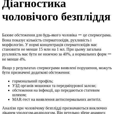
Діагностика
чоловічого безпліддя
Базове обстеження для будь-якого чоловіка ー це спермограма.
Вона показує кількість сперматозоїдів, рухливість і
морфологію. У нормі концентрація сперматозоїдів має
становити не менше 15 млн на 1 мл. При цьому загальна
рухливість має бути не нижчою за 40%, а нормальних форм ー
не менше 4%.
Якщо у результатах спермограми виявлені порушення, можуть
бути призначені додаткові обстеження:
гормональний профіль;
УЗД органів мошонки та передміхурової залози;
обстеження на інфекції, що передаються статевим
шляхом;
MAR-тест на виявлення антиспермальних антитіл.
Аналізи при чоловічому безплідді призначаються виключно
лікарем урологом-андрологом. Він ретельно збере анамнез: