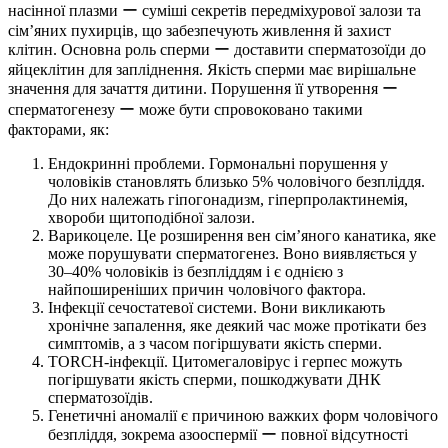
насінної плазми ー суміші секретів передміхурової залози та
сім’яних пухирців, що забезпечують живлення й захист
клітин. Основна роль сперми ー доставити сперматозоїди до
яйцеклітин для запліднення. Якість сперми має вирішальне
значення для зачаття дитини. Порушення її утворення ー
сперматогенезу ー може бути спровоковано такими
факторами, як:
Ендокринні проблеми. Гормональні порушення у
чоловіків становлять близько 5% чоловічого безпліддя.
До них належать гіпогонадизм, гіперпролактинемія,
хвороби щитоподібної залози.
Варикоцеле. Це розширення вен сім’яного канатика, яке
може порушувати сперматогенез. Воно виявляється у
30–40% чоловіків із безпліддям і є однією з
найпоширеніших причин чоловічого фактора.
Інфекції сечостатевої системи. Вони викликають
хронічне запалення, яке деякий час може протікати без
симптомів, а з часом погіршувати якість сперми.
TORCH-інфекції. Цитомегаловірус і герпес можуть
погіршувати якість сперми, пошкоджувати ДНК
сперматозоїдів.
Генетичні аномалії є причиною важких форм чоловічого
безпліддя, зокрема азооспермії ー повної відсутності