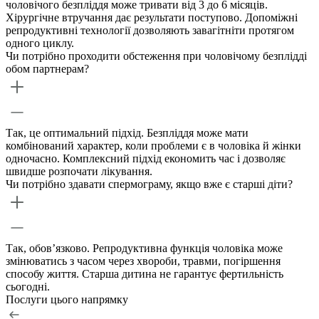
чоловічого безпліддя може тривати від 3 до 6 місяців.
Хірургічне втручання дає результати поступово. Допоміжні
репродуктивні технології дозволяють завагітніти протягом
одного циклу.
Чи потрібно проходити обстеження при чоловічому безплідді
обом партнерам?
Так, це оптимальний підхід. Безпліддя може мати
комбінований характер, коли проблеми є в чоловіка й жінки
одночасно. Комплексний підхід економить час і дозволяє
швидше розпочати лікування.
Чи потрібно здавати спермограму, якщо вже є старші діти?
Так, обов’язково. Репродуктивна функція чоловіка може
змінюватись з часом через хвороби, травми, погіршення
способу життя. Старша дитина не гарантує фертильність
сьогодні.
Послуги цього напрямку