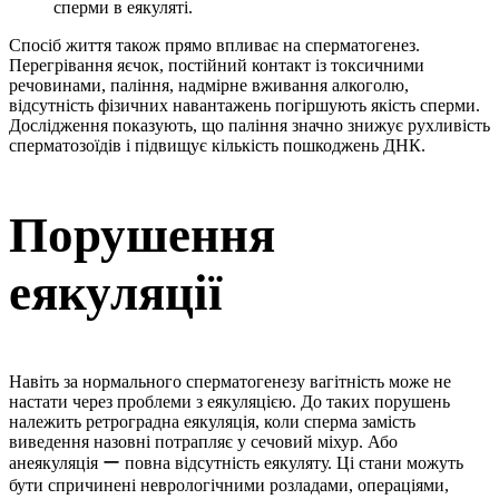
сперми в еякуляті.
Спосіб життя також прямо впливає на сперматогенез.
Перегрівання яєчок, постійний контакт із токсичними
речовинами, паління, надмірне вживання алкоголю,
відсутність фізичних навантажень погіршують якість сперми.
Дослідження показують, що паління значно знижує рухливість
сперматозоїдів і підвищує кількість пошкоджень ДНК.
Порушення
еякуляції
Навіть за нормального сперматогенезу вагітність може не
настати через проблеми з еякуляцією. До таких порушень
належить ретроградна еякуляція, коли сперма замість
виведення назовні потрапляє у сечовий міхур. Або
анеякуляція ー повна відсутність еякуляту. Ці стани можуть
бути спричинені неврологічними розладами, операціями,