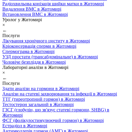
Радіохвильова конізація шийки матки в Житомирі
Видалення ВМС в Житомирі
Встановлення ВМС в Житомирі
Уролог у Житомирі
×
←
Послуги
Лікування хронічного циститу в Житомирі
Кріоконсервація сперми в Житомирі
Спермограма в Житомирі
УЗД простати (трансабдомінальне) в Житомирі
Чоловіче безпліддя в Житомирі
Лабораторні аналізи в Житомирі
×
←
Послуги
Здати аналізи на гормони в Житомирі
Аналізи на статеві захворювання та інфекції в Житомирі
ТТГ (тиреотропний гормон) в Житомирі
Тестостерон загальний в Житомирі
ГЗСГ (глобулін, що зв'язує статеві гормони, SHBG) в
Житомирі
ФСГ (фолікулостимулюючий гормон) в Житомирі
Естрадіол в Житомирі
Антимюллерів гормон (АМГ) в Житомирі