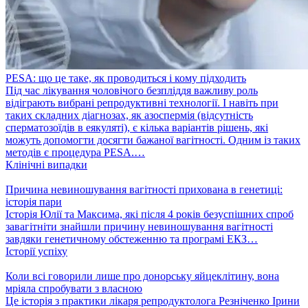
PESA: що це таке, як проводиться і кому підходить
Під час лікування чоловічого безпліддя важливу роль
відіграють вибрані репродуктивні технології. І навіть при
таких складних діагнозах, як азоспермія (відсутність
сперматозоїдів в еякуляті), є кілька варіантів рішень, які
можуть допомогти досягти бажаної вагітності. Одним із таких
методів є процедура PESA.…
Клінічні випадки
Причина невиношування вагітності прихована в генетиці:
історія пари
Історія Юлії та Максима, які після 4 років безуспішних спроб
завагітніти знайшли причину невиношування вагітності
завдяки генетичному обстеженню та програмі ЕКЗ…
Історії успіху
Коли всі говорили лише про донорську яйцеклітину, вона
мріяла спробувати з власною
Це історія з практики лікаря репродуктолога Резніченко Ірини