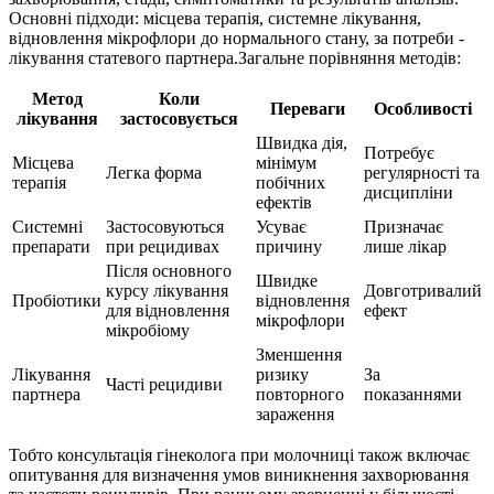
Основні підходи: місцева терапія, системне лікування,
відновлення мікрофлори до нормального стану, за потреби -
лікування статевого партнера.Загальне порівняння методів:
Метод
Коли
Переваги
Особливості
лікування
застосовується
Швидка дія,
Потребує
Місцева
мінімум
Легка форма
регулярності та
терапія
побічних
дисципліни
ефектів
Системні
Застосовуються
Усуває
Призначає
препарати
при рецидивах
причину
лише лікар
Після основного
Швидке
курсу лікування
Довготривалий
Пробіотики
відновлення
для відновлення
ефект
мікрофлори
мікробіому
Зменшення
Лікування
ризику
За
Часті рецидиви
партнера
повторного
показаннями
зараження
Тобто консультація гінеколога при молочниці також включає
опитування для визначення умов виникнення захворювання