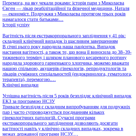
Перемога, на яку чекали роками: історія пари з Миколаєва
Євген — лікар реабілітаційної та фізичної медицини, Наталя
— економіст. Подружжя з Миколаєва протягом трьох років
намагалося стати батьками…
Історії успіху
Вагітність після екстракорпорального запліднення у 41 рік:
складний клінічний випадок із щасливим завершенням
В січні цього року народила наша пацієнтка. Випадок
настання вагітності, а також те, що вона її виносила до 38–39-
тижневого терміну і шляхом планового кесаревого розтину
народила здорового гарненького хлопчика, можемо вважати
нашою спільною, акушерів-гінекологів, репродуктологів та
лікарів суміжних спеціальностей (ендокринолога, гематолога,
терапевта), перемогою.…
Клінічні випадки
Успішна вагітність після 5 років безпліддя: клінічний випадок
ЕКЗ за програмою НСЗУ
Тривале безпліддя є складним випробуванням для подружніх
пар і часто супроводжується поєднанням кількох
гінекологічних патологій. Сучасні програми
екстракорпорального запліднення дозволяють досягати
вагітності навіть у клінічно складних випадках, зокрема в
межах державної програми НСЗУ.…