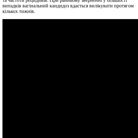
та частоти рецидивів. При ранньому зверненні у більшості
випадків вагінальний кандидоз вдається вилікувати протягом
кількох тижнів.