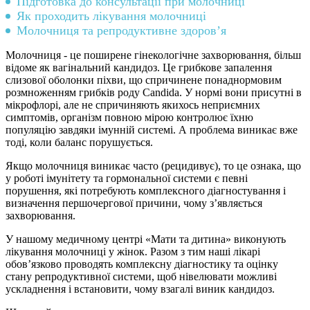
Підготовка до консультації при молочниці
Як проходить лікування молочниці
Молочниця та репродуктивне здоров’я
Молочниця - це поширене гінекологічне захворювання, більш
відоме як вагінальний кандидоз. Це грибкове запалення
слизової оболонки піхви, що спричинене понаднормовим
розмноженням грибків роду Candida. У нормі вони присутні в
мікрофлорі, але не спричиняють якихось неприємних
симптомів, організм повною мірою контролює їхню
популяцію завдяки імунній системі. А проблема виникає вже
тоді, коли баланс порушується.
Якщо молочниця виникає часто (рецидивує), то це ознака, що
у роботі імунітету та гормональної системи є певні
порушення, які потребують комплексного діагностування і
визначення першочергової причини, чому з’являється
захворювання.
У нашому медичному центрі «Мати та дитина» виконують
лікування молочниці у жінок. Разом з тим наші лікарі
обов’язково проводять комплексну діагностику та оцінку
стану репродуктивної системи, щоб нівелювати можливі
ускладнення і встановити, чому взагалі виник кандидоз.