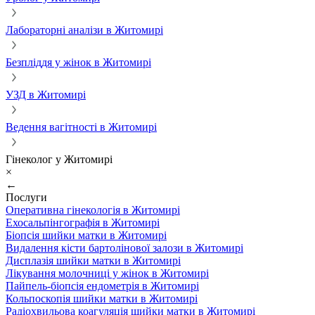
Лабораторні аналізи в Житомирі
Безпліддя у жінок в Житомирі
УЗД в Житомирі
Ведення вагітності в Житомирі
Гінеколог у Житомирі
×
←
Послуги
Оперативна гінекологія в Житомирі
Ехосальпінгографія в Житомирі
Біопсія шийки матки в Житомирі
Видалення кісти бартолінової залози в Житомирі
Дисплазія шийки матки в Житомирі
Лікування молочниці у жінок в Житомирі
Пайпель-біопсія ендометрія в Житомирі
Кольпоскопія шийки матки в Житомирі
Радіохвильова коагуляція шийки матки в Житомирі