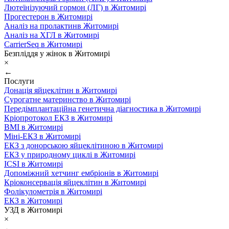
Лютеїнізуючий гормон (ЛГ) в Житомирі
Прогестерон в Житомирі
Аналіз на пролактинв Житомирі
Аналіз на ХГЛ в Житомирі
CarrierSeq в Житомирі
Безпліддя у жінок в Житомирі
×
←
Послуги
Донація яйцеклітин в Житомирі
Сурогатне материнство в Житомирі
Передімплантаційна генетична діагностика в Житомирі
Кріопротокол ЕКЗ в Житомирі
ВМІ в Житомирі
Міні-ЕКЗ в Житомирі
ЕКЗ з донорською яйцеклітиною в Житомирі
ЕКЗ у природному циклі в Житомирі
ICSI в Житомирі
Допоміжний хетчинг ембріонів в Житомирі
Кріоконсервація яйцеклітин в Житомирі
Фолікулометрія в Житомирі
ЕКЗ в Житомирі
УЗД в Житомирі
×
←