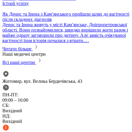
Історії успіху
Як Денис та Ірина з Кам’янського пройшли шлях до вагітності
після складних діагнозів
Денис та Ірина живуть у місті Кам’янське, Дніпропетровської
області. Вони познайомилися, швидко вирішили жити разом і
майже одразу заговорили про дитину. Але замість очікуваної
вагітності їхня історія почалася з втрати.…
Читати більше
Наші медичні центри
Всі наші центри
Житомир, вул. Велика Бердичівська, 43
ПН-ПТ:
09:00 – 16:00
СБ:
Вихідний
НД:
Вихідний