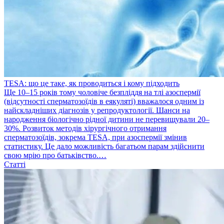
TESA: що це таке, як проводиться і кому підходить
​Ще 10–15 років тому чоловіче безпліддя на тлі азоспермії
(відсутності сперматозоїдів в еякуляті) вважалося одним із
найскладніших діагнозів у репродуктології. Шанси на
народження біологічно рідної дитини не перевищували 20–
30%. Розвиток методів хірургічного отримання
сперматозоїдів, зокрема TESA, при азоспермії змінив
статистику. Це дало можливість багатьом парам здійснити
свою мрію про батьківство.…
Статті