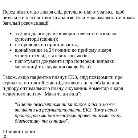
Перед візитом до лікаря слід ретельно підготуватись, щоб
результати діагностики та аналізів були максимально точними.
Загальні рекомендації:
за 3 дні до огляду не використовувати вагінальні
супозиторії (свічки);
не проводити спринцювання;
щонайменше за 24 години до прийому лікаря
утриматися від статевих контактів;
підготувати документи про попередні випадки
молочниці та лікування (якщо було).
Також, якщо пацієнтка планує ЕКЗ, слід повідомити про
строки та поточний етап підготовки - це необхідно для
підбору оптимального плану лікування. Коментар лікаря
медичного центру "Мати та дитина":
"Навіть безсимптомний кандидоз дійсно може
впливати на результативність ЕКЗ. Тому перед
процедурою ми рекомендуємо провести комплексну
діагностику та санацію".
Швидкий запис