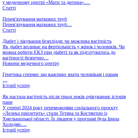
у медичному центрі «Мати та дитина».…
Статті
Перев'язування маткових труб
Перев'язування маткових труб…
Статті
Діабет і лікування безпліддя: чи можлива вагітність
Як діабет впливає на фертильність у жінок і чоловіків. Чи
можна робити ЕКЗ при діабеті та як підготуватись до
вагітності безпечно…
Новини медичного центру
Генетика сперми: що важливо знати чоловікам і парам
…
Історії успіху
Як настала вагітність після трьох років очікування: історія
пари
У серпні 2024 року переможцями соціального проєкту
«Лелека прилетить» стали Тетяна та Костянтин із
Хмельницької області. Їх лікарем у програмі була Ірина
Холодян.…
Історії успіху