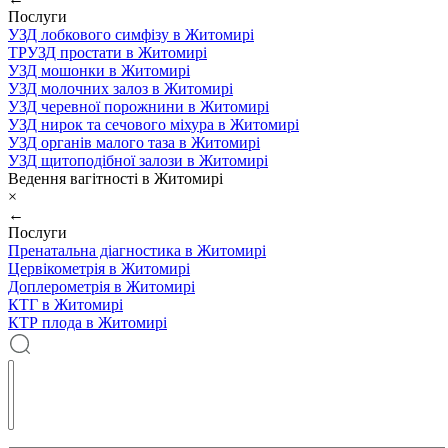
Послуги
УЗД лобкового симфізу в Житомирі
ТРУЗД простати в Житомирі
УЗД мошонки в Житомирі
УЗД молочних залоз в Житомирі
УЗД черевної порожнини в Житомирі
УЗД нирок та сечового міхура в Житомирі
УЗД органів малого таза в Житомирі
УЗД щитоподібної залози в Житомирі
Ведення вагітності в Житомирі
×
←
Послуги
Пренатальна діагностика в Житомирі
Цервікометрія в Житомирі
Доплерометрія в Житомирі
КТГ в Житомирі
КТР плода в Житомирі