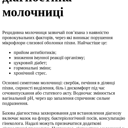
молочниці
Рецидивна молочниця зазвичай пов’язана з наявністю
провокувальних факторів, через які виникає порушення
мікрофлори слизової оболонки піхви. Найчастіше це:
прийом антибіотиків;
зниження імунної реакції організму;
цукровий діабет;
гормональні зміни;
хронічний стрес.
Основні симптоми молочниці: свербіж, печіння в ділянці
піхви, сирнисті виділення, біль і дискомфорт під час
сечовипускання або статевого акту. Водночас змінюється
вагінальний pH, через що запалення спричиняє сильне
подразнення.
Базова діагностика захворювання для встановлення діагнозу
включає мазок на флору, бактеріологічний посів, консультацію
гінеколога. Надалі можуть призначатися додаткові