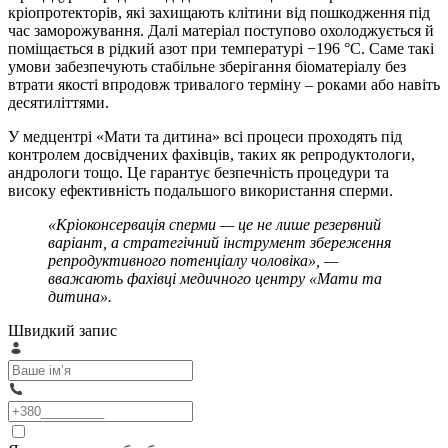
кріопротекторів, які захищають клітини від пошкодження під
час заморожування. Далі матеріал поступово охолоджується й
поміщається в рідкий азот при температурі −196 °C. Саме такі
умови забезпечують стабільне зберігання біоматеріалу без
втрати якості впродовж тривалого терміну – роками або навіть
десятиліттями.
У медцентрі «Мати та дитина» всі процеси проходять під
контролем досвідчених фахівців, таких як репродуктологи,
андрологи тощо. Це гарантує безпечність процедури та
високу ефективність подальшого використання сперми.
«Кріоконсервація сперми — це не лише резервний
варіант, а стратегічний інструмент збереження
репродуктивного потенціалу чоловіка», —
вважають фахівці медичного центру «Мати та
дитина».
Швидкий запис