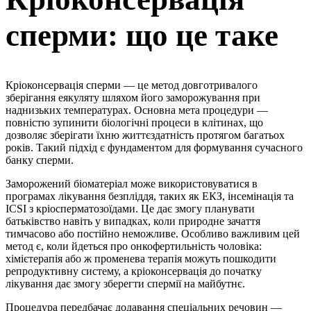
сперми: що це таке
Кріоконсервація сперми — це метод довготривалого
зберігання еякуляту шляхом його заморожування при
наднизьких температурах. Основна мета процедури —
повністю зупинити біологічні процеси в клітинах, що
дозволяє зберігати їхню життєздатність протягом багатьох
років. Такий підхід є фундаментом для формування сучасного
банку сперми.
Заморожений біоматеріал може використовуватися в
програмах лікування безпліддя, таких як ЕКЗ, інсемінація та
ICSI з кріосперматозоїдами. Це дає змогу планувати
батьківство навіть у випадках, коли природне зачаття
тимчасово або постійно неможливе. Особливо важливим цей
метод є, коли йдеться про онкофертильність чоловіка:
хімієтерапія або ж променева терапія можуть пошкодити
репродуктивну систему, а кріоконсервація до початку
лікування дає змогу зберегти спермії на майбутнє.
Процедура передбачає додавання спеціальних речовин —