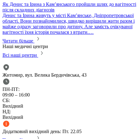
Як Денис та Ірина з Кам’янського пройшли шлях до вагітності
після складних діагнозів
Денис та Ірина живуть у місті Кам’янське, Дніпропетровської
області. Вони познайомилися, швидко вирішили жити разом і
майже одразу заговорили про дитину. Але замість очікуваної
вагітності їхня історія почалася з втрати.…
Читати більше
Наші медичні центри
Всі наші центри
Житомир, вул. Велика Бердичівська, 43
ПН-ПТ:
09:00 – 16:00
СБ:
Вихідний
НД:
Вихідний
Додатковий вихідний день: Пт. 22.05