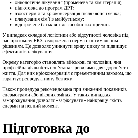
онкологічне лікування (променева та хімієтерапія);
підготовка до програм ДРТ;
азооспермія та кріоконсервація після біопсії яєчка;
планування сім’ї в майбутньому;
відстрочене батьківство з особистих причин.
У випадках складної логістики або відсутності чоловіка під
час протоколу ЕКЗ заморожена сперма є оптимальним
рішенням. Це дозволяє уникнути зриву циклу та підвищує
ефективність лікування.
Окрему категорію становлять військові та чоловіки, чия
професійна діяльність пов’язана з ризиками для здоров’я та
життя. Для них кріоконсервація є превентивним заходом, що
гарантує репродуктивну безпеку.
Також процедура рекомендована при зниженні показників
спермограми або вікових змінах. У таких випадках
заморожування дозволяє «зафіксувати» найкращу якість
сперми на певний момент.
Підготовка до