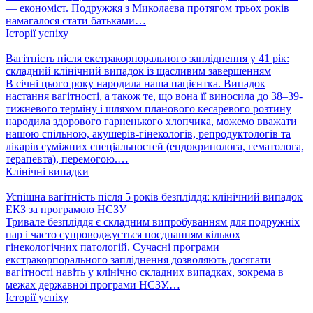
— економіст. Подружжя з Миколаєва протягом трьох років
намагалося стати батьками…
Історії успіху
Вагітність після екстракорпорального запліднення у 41 рік:
складний клінічний випадок із щасливим завершенням
В січні цього року народила наша пацієнтка. Випадок
настання вагітності, а також те, що вона її виносила до 38–39-
тижневого терміну і шляхом планового кесаревого розтину
народила здорового гарненького хлопчика, можемо вважати
нашою спільною, акушерів-гінекологів, репродуктологів та
лікарів суміжних спеціальностей (ендокринолога, гематолога,
терапевта), перемогою.…
Клінічні випадки
Успішна вагітність після 5 років безпліддя: клінічний випадок
ЕКЗ за програмою НСЗУ
Тривале безпліддя є складним випробуванням для подружніх
пар і часто супроводжується поєднанням кількох
гінекологічних патологій. Сучасні програми
екстракорпорального запліднення дозволяють досягати
вагітності навіть у клінічно складних випадках, зокрема в
межах державної програми НСЗУ.…
Історії успіху