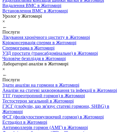
Радіохвильова конізація шийки матки в Житомирі
Видалення ВМС в Житомирі
Встановлення ВМС в Житомирі
Уролог у Житомирі
×
←
Послуги
Лікування хронічного циститу в Житомирі
Кріоконсервація сперми в Житомирі
Спермограма в Житомирі
УЗД простати (трансабдомінальне) в Житомирі
Чоловіче безпліддя в Житомирі
Лабораторні аналізи в Житомирі
×
←
Послуги
Здати аналізи на гормони в Житомирі
Аналізи на статеві захворювання та інфекції в Житомирі
ТТГ (тиреотропний гормон) в Житомирі
Тестостерон загальний в Житомирі
ГЗСГ (глобулін, що зв'язує статеві гормони, SHBG) в
Житомирі
ФСГ (фолікулостимулюючий гормон) в Житомирі
Естрадіол в Житомирі
Антимюллерів гормон (АМГ) в Житомирі