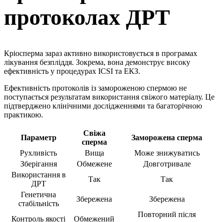
протоколах ДРТ
Кріосперма зараз активно використовується в програмах
лікування безпліддя. Зокрема, вона демонструє високу
ефективність у процедурах ICSI та ЕКЗ.
Ефективність протоколів із замороженою спермою не
поступається результатам використання свіжого матеріалу. Це
підтверджено клінічними дослідженнями та багаторічною
практикою.
Свіжа
Параметр
Заморожена сперма
сперма
Рухливість
Вища
Може знижуватись
Зберігання
Обмежене
Довготривале
Використання в
Так
Так
ДРТ
Генетична
Збережена
Збережена
стабільність
Повторний після
Контроль якості
Обмежений