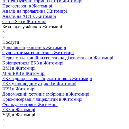
Лютеїнізуючий гормон (ЛГ) в Житомирі
Прогестерон в Житомирі
Аналіз на пролактинв Житомирі
Аналіз на ХГЛ в Житомирі
CarrierSeq в Житомирі
Безпліддя у жінок в Житомирі
×
←
Послуги
Донація яйцеклітин в Житомирі
Сурогатне материнство в Житомирі
Передімплантаційна генетична діагностика в Житомирі
Кріопротокол ЕКЗ в Житомирі
ВМІ в Житомирі
Міні-ЕКЗ в Житомирі
ЕКЗ з донорською яйцеклітиною в Житомирі
ЕКЗ у природному циклі в Житомирі
ICSI в Житомирі
Допоміжний хетчинг ембріонів в Житомирі
Кріоконсервація яйцеклітин в Житомирі
Фолікулометрія в Житомирі
ЕКЗ в Житомирі
УЗД в Житомирі
×
←