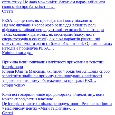
статистику. Це дало можливість багатьом парам здійснити
свою мрію про батьківство.…
Статті
PESA: що це таке, як проводиться і кому підходить
Під час лікування чоловічого безпліддя важливу роль
відіграють вибрані репродуктивні технології. І навіть при
таких складних діагнозах, як азоспермія (відсутність
сперматозоїдів в еякуляті), є кілька варіантів рішень, які
можуть допомогти досягти бажаної вагітності. Одним із таких
методів є процедура PESA.…
Клінічні випадки
Причина невиношування вагітності прихована в генетиці:
історія пари
Історія Юлії та Максима, які після 4 років безуспішних спроб
завагітніти знайшли причину невиношування вагітності
завдяки генетичному обстеженню та програмі ЕКЗ…
Історії успіху
Коли всі говорили лише про донорську яйцеклітину, вона
мріяла спробувати з власною
Це історія з практики лікаря репродуктолога Резніченко Ірини
у медичному центрі «Мати та дитина».…
Статті