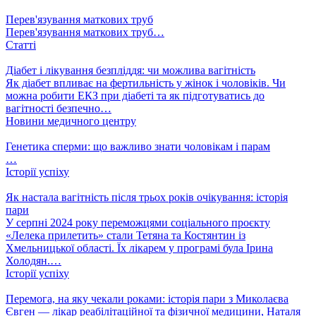
Перев'язування маткових труб
Перев'язування маткових труб…
Статті
Діабет і лікування безпліддя: чи можлива вагітність
Як діабет впливає на фертильність у жінок і чоловіків. Чи
можна робити ЕКЗ при діабеті та як підготуватись до
вагітності безпечно…
Новини медичного центру
Генетика сперми: що важливо знати чоловікам і парам
…
Історії успіху
Як настала вагітність після трьох років очікування: історія
пари
У серпні 2024 року переможцями соціального проєкту
«Лелека прилетить» стали Тетяна та Костянтин із
Хмельницької області. Їх лікарем у програмі була Ірина
Холодян.…
Історії успіху
Перемога, на яку чекали роками: історія пари з Миколаєва
Євген — лікар реабілітаційної та фізичної медицини, Наталя