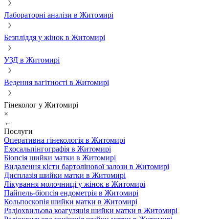
Лабораторні аналізи в Житомирі
Безпліддя у жінок в Житомирі
УЗД в Житомирі
Ведення вагітності в Житомирі
Гінеколог у Житомирі
×
←
Послуги
Оперативна гінекологія в Житомирі
Ехосальпінгографія в Житомирі
Біопсія шийки матки в Житомирі
Видалення кісти бартолінової залози в Житомирі
Дисплазія шийки матки в Житомирі
Лікування молочниці у жінок в Житомирі
Пайпель-біопсія ендометрія в Житомирі
Кольпоскопія шийки матки в Житомирі
Радіохвильова коагуляція шийки матки в Житомирі