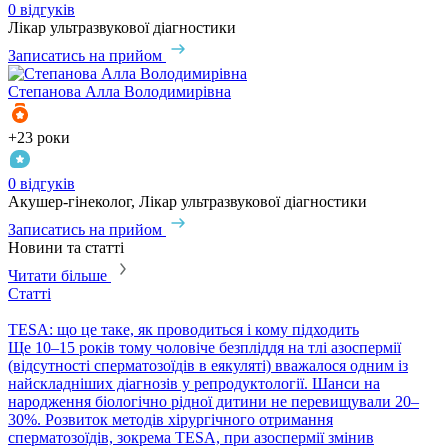
0 відгуків
Лікар ультразвукової діагностики
Записатись на прийом
Степанова
Алла Володимирівна
+23 роки
0 відгуків
Акушер-гінеколог, Лікар ультразвукової діагностики
Записатись на прийом
Новини та статті
Читати більше
Статті
TESA: що це таке, як проводиться і кому підходить
​Ще 10–15 років тому чоловіче безпліддя на тлі азоспермії
(відсутності сперматозоїдів в еякуляті) вважалося одним із
найскладніших діагнозів у репродуктології. Шанси на
народження біологічно рідної дитини не перевищували 20–
30%. Розвиток методів хірургічного отримання
сперматозоїдів, зокрема TESA, при азоспермії змінив