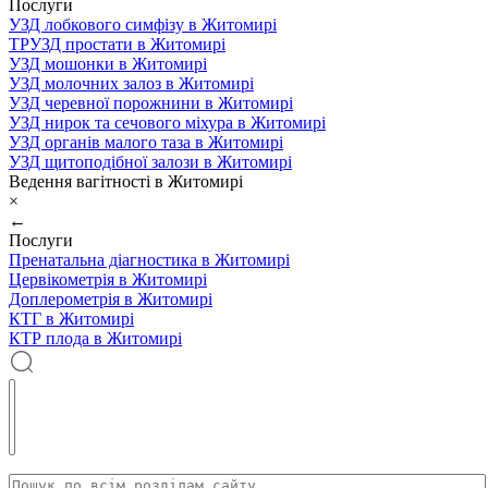
Послуги
УЗД лобкового симфізу в Житомирі
ТРУЗД простати в Житомирі
УЗД мошонки в Житомирі
УЗД молочних залоз в Житомирі
УЗД черевної порожнини в Житомирі
УЗД нирок та сечового міхура в Житомирі
УЗД органів малого таза в Житомирі
УЗД щитоподібної залози в Житомирі
Ведення вагітності в Житомирі
×
←
Послуги
Пренатальна діагностика в Житомирі
Цервікометрія в Житомирі
Доплерометрія в Житомирі
КТГ в Житомирі
КТР плода в Житомирі