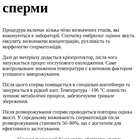
сперми
Процедура включає кілька чітко визначених етапів, які
виконуються в лабораторії. Спочатку ембріолог оцінює якість
еякуляту, визначаючи концентрацію, рухливість та
морфологію сперматозоїдів.
Далі до матеріалу додається кріопротектор, після чого
запускається процес поступового охолодження. Саме
контрольоване зниження температури є ключовим фактором
успішного заморожування.
Після цього сперма поміщається в спеціальні контейнери та
занурюється в рідкий азот. Температура −196 °C повністю
зупиняє метаболічні процеси, забезпечуючи тривале
збереження.
Після розморожування сперми проводиться повторна оцінка
якості. У середньому виживаність сперматозоїдів після
розморожування становить 50–80%, що є достатнім для
ефективного застосування.