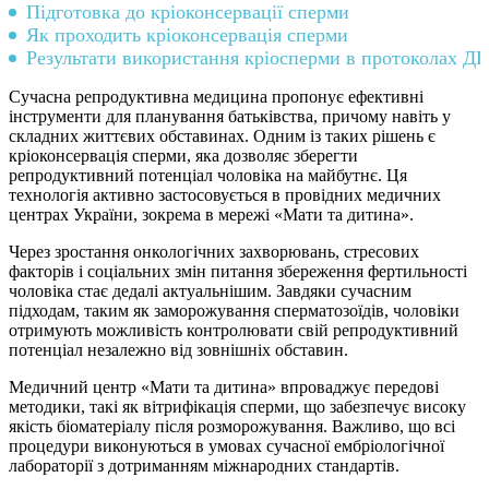
Підготовка до кріоконсервації сперми
Як проходить кріоконсервація сперми
Результати використання кріосперми в протоколах Д
Сучасна репродуктивна медицина пропонує ефективні
інструменти для планування батьківства, причому навіть у
складних життєвих обставинах. Одним із таких рішень є
кріоконсервація сперми, яка дозволяє зберегти
репродуктивний потенціал чоловіка на майбутнє. Ця
технологія активно застосовується в провідних медичних
центрах України, зокрема в мережі «Мати та дитина».
Через зростання онкологічних захворювань, стресових
факторів і соціальних змін питання збереження фертильності
чоловіка стає дедалі актуальнішим. Завдяки сучасним
підходам, таким як заморожування сперматозоїдів, чоловіки
отримують можливість контролювати свій репродуктивний
потенціал незалежно від зовнішніх обставин.
Медичний центр «Мати та дитина» впроваджує передові
методики, такі як вітрифікація сперми, що забезпечує високу
якість біоматеріалу після розморожування. Важливо, що всі
процедури виконуються в умовах сучасної ембріологічної
лабораторії з дотриманням міжнародних стандартів.