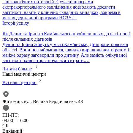
гінекологічних патологій. Сучасні програми
екстракорпорального запліднення дозволяють досягати
вагітності навіть у клінічно складних випадках, зокрема в
межах державної програми НСЗУ.…
Історії успіху
Як Денис та Ірина з Кам’янського пройшли шлях до вагітності
після складних діагнозів
Денис та Ірина живуть у місті Кам’янське, Дніпропетровської
області. Вони познайомилися, швидко вирішили жити разом і
майже одразу заговорили про дитину. Але замість очікуваної
вагітності їхня історія почалася з втрати.…
Читати більше
Наші медичні центри
Всі наші центри
Житомир, вул. Велика Бердичівська, 43
ПН-ПТ:
09:00 – 16:00
СБ:
Вихідний