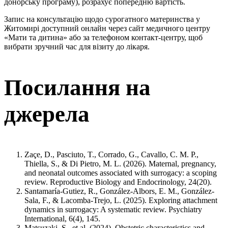
донорську програму), розрахує попередню вартість.
Запис на консультацію щодо сурогатного материнства у
Житомирі доступний онлайн через сайт медичного центру
«Мати та дитина» або за телефоном контакт-центру, щоб
вибрати зручний час для візиту до лікаря.
Посилання на
джерела
Zaçe, D., Pasciuto, T., Corrado, G., Cavallo, C. M. P.,
Thiella, S., & Di Pietro, M. L. (2026). Maternal, pregnancy,
and neonatal outcomes associated with surrogacy: a scoping
review. Reproductive Biology and Endocrinology, 24(20).
Santamaría-Gutiez, R., González-Albors, E. M., González-
Sala, F., & Lacomba-Trejo, L. (2025). Exploring attachment
dynamics in surrogacy: A systematic review. Psychiatry
International, 6(4), 145.
Matsuzaki, S., et al. (2024). Obstetric characteristics and