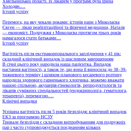
Хмельницької області. Їх лікарем у програмі була Ірина
Холодян.…
Історії успіху
Перемога, на яку чекали роками: історія пари з Миколаєва
Євген — лікар реабілітаційної та фізичної медицини, Наталя
— економіст. Подружжя з Миколаєва протягом трьох років
намагалося стати батьками…
Історії успіху
Вагітність після екстракорпорального запліднення у 41 рік:
складний клінічний випадок із щасливим завершенням
В січні цього року народила наша пацієнтка. Випадок
настання вагітності, а також те, що вона її виносила до 38–39-
тижневого терміну і шляхом планового кесаревого розтину
народила здорового гарненького хлопчика, можемо вважати
нашою спільною, акушерів-гінекологів, репродуктологів та
лікарів суміжних спеціальностей (ендокринолога, гематолога,
терапевта), перемогою.…
Клінічні випадки
Успішна вагітність після 5 років безпліддя: клінічний випадок
ЕКЗ за програмою НСЗУ
Тривале безпліддя є складним випробуванням для подружніх
пар і часто супроводжується поєднанням кількох