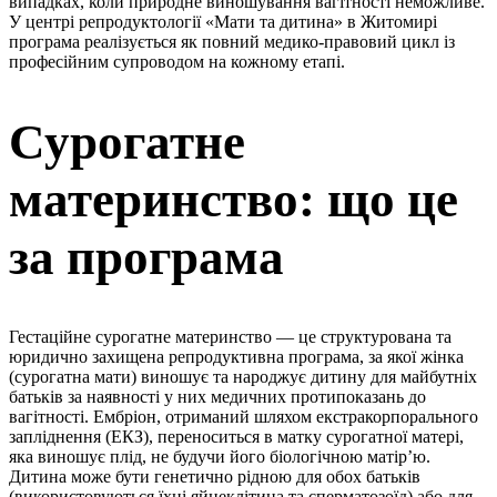
випадках, коли природне виношування вагітності неможливе.
У центрі репродуктології «Мати та дитина» в Житомирі
програма реалізується як повний медико-правовий цикл із
професійним супроводом на кожному етапі.
Сурогатне
материнство: що це
за програма
Гестаційне сурогатне материнство — це структурована та
юридично захищена репродуктивна програма, за якої жінка
(сурогатна мати) виношує та народжує дитину для майбутніх
батьків за наявності у них медичних протипоказань до
вагітності. Ембріон, отриманий шляхом екстракорпорального
запліднення (ЕКЗ), переноситься в матку сурогатної матері,
яка виношує плід, не будучи його біологічною матір’ю.
Дитина може бути генетично рідною для обох батьків
(використовуються їхні яйцеклітина та сперматозоїд) або для