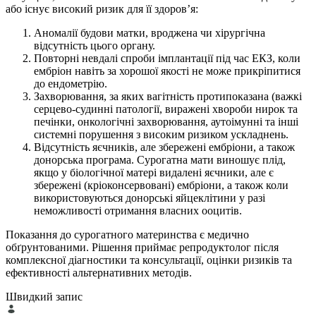
або існує високий ризик для її здоров’я:
Аномалії будови матки, вроджена чи хірургічна
відсутність цього органу.
Повторні невдалі спроби імплантації під час ЕКЗ, коли
ембріон навіть за хорошої якості не може прикріпитися
до ендометрію.
Захворювання, за яких вагітність протипоказана (важкі
серцево-судинні патології, виражені хвороби нирок та
печінки, онкологічні захворювання, аутоімунні та інші
системні порушення з високим ризиком ускладнень.
Відсутність яєчників, але збережені ембріони, а також
донорська програма. Сурогатна мати виношує плід,
якщо у біологічної матері видалені яєчники, але є
збережені (кріоконсервовані) ембріони, а також коли
використовуються донорські яйцеклітини у разі
неможливості отримання власних ооцитів.
Показання до сурогатного материнства є медично
обґрунтованими. Рішення приймає репродуктолог після
комплексної діагностики та консультації, оцінки ризиків та
ефективності альтернативних методів.
Швидкий запис