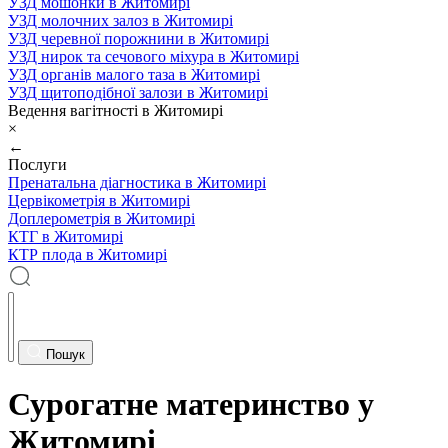
УЗД мошонки в Житомирі
УЗД молочних залоз в Житомирі
УЗД черевної порожнини в Житомирі
УЗД нирок та сечового міхура в Житомирі
УЗД органів малого таза в Житомирі
УЗД щитоподібної залози в Житомирі
Ведення вагітності в Житомирі
×
←
Послуги
Пренатальна діагностика в Житомирі
Цервікометрія в Житомирі
Доплерометрія в Житомирі
КТГ в Житомирі
КТР плода в Житомирі
Пошук
Сурогатне материнство у
Житомирі