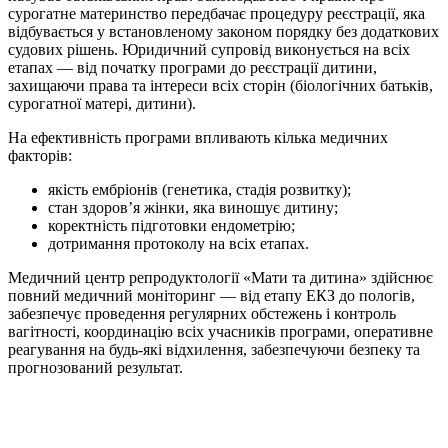
сурогатне материнство передбачає процедуру реєстрації, яка
відбувається у встановленому законом порядку без додаткових
судових рішень. Юридичний супровід виконується на всіх
етапах — від початку програми до реєстрації дитини,
захищаючи права та інтереси всіх сторін (біологічних батьків,
сурогатної матері, дитини).
На ефективність програми впливають кілька медичних
факторів:
якість ембріонів (генетика, стадія розвитку);
стан здоров’я жінки, яка виношує дитину;
коректність підготовки ендометрію;
дотримання протоколу на всіх етапах.
Медичний центр репродуктології «Мати та дитина» здійснює
повний медичний моніторинг — від етапу ЕКЗ до пологів,
забезпечує проведення регулярних обстежень і контроль
вагітності, координацію всіх учасників програми, оперативне
реагування на будь-які відхилення, забезпечуючи безпеку та
прогнозований результат.