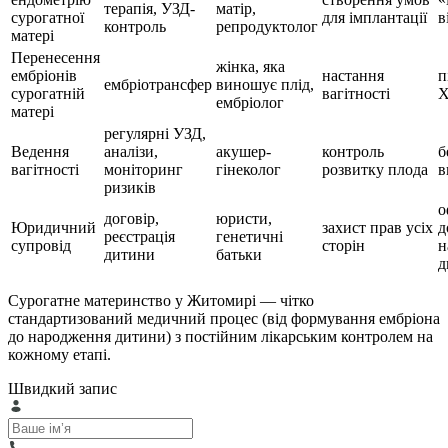
терапія, УЗД-
матір,
сурогатної
для імплантації
в
контроль
репродуктолог
матері
Перенесення
жінка, яка
ембріонів
настання
п
ембріотрансфер
виношує плід,
сурогатній
вагітності
ембріолог
матері
регулярні УЗД,
Ведення
аналізи,
акушер-
контроль
б
вагітності
моніторинг
гінеколог
розвитку плода
в
ризиків
о
договір,
юристи,
Юридичний
захист прав усіх
д
реєстрація
генетичні
супровід
сторін
н
дитини
батьки
д
Сурогатне материнство у Житомирі — чітко
стандартизований медичний процес (від формування ембріона
до народження дитини) з постійним лікарським контролем на
кожному етапі.
Швидкий запис