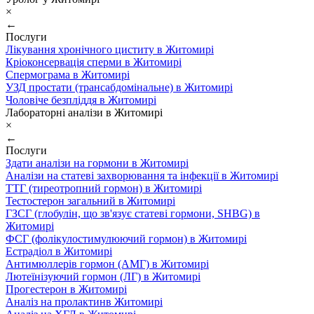
×
←
Послуги
Лікування хронічного циститу в Житомирі
Кріоконсервація сперми в Житомирі
Спермограма в Житомирі
УЗД простати (трансабдомінальне) в Житомирі
Чоловіче безпліддя в Житомирі
Лабораторні аналізи в Житомирі
×
←
Послуги
Здати аналізи на гормони в Житомирі
Аналізи на статеві захворювання та інфекції в Житомирі
ТТГ (тиреотропний гормон) в Житомирі
Тестостерон загальний в Житомирі
ГЗСГ (глобулін, що зв'язує статеві гормони, SHBG) в
Житомирі
ФСГ (фолікулостимулюючий гормон) в Житомирі
Естрадіол в Житомирі
Антимюллерів гормон (АМГ) в Житомирі
Лютеїнізуючий гормон (ЛГ) в Житомирі
Прогестерон в Житомирі
Аналіз на пролактинв Житомирі