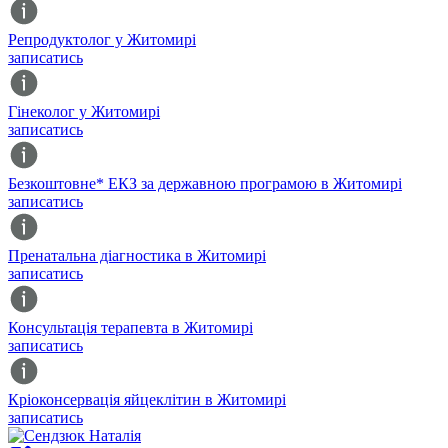
Репродуктолог у Житомирі
записатись
Гінеколог у Житомирі
записатись
Безкоштовне* ЕКЗ за державною програмою в Житомирі
записатись
Пренатальна діагностика в Житомирі
записатись
Консультація терапевта в Житомирі
записатись
Кріоконсервація яйцеклітин в Житомирі
записатись