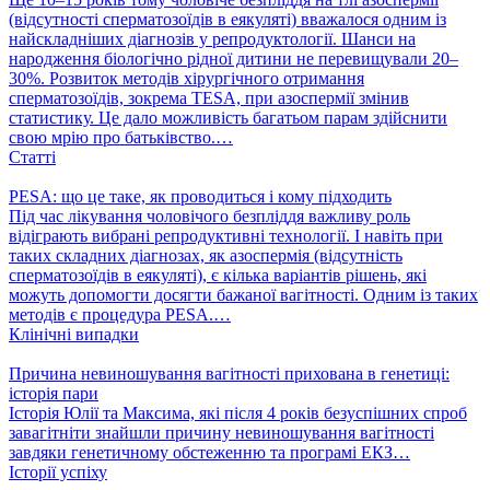
(відсутності сперматозоїдів в еякуляті) вважалося одним із
найскладніших діагнозів у репродуктології. Шанси на
народження біологічно рідної дитини не перевищували 20–
30%. Розвиток методів хірургічного отримання
сперматозоїдів, зокрема TESA, при азоспермії змінив
статистику. Це дало можливість багатьом парам здійснити
свою мрію про батьківство.…
Статті
PESA: що це таке, як проводиться і кому підходить
Під час лікування чоловічого безпліддя важливу роль
відіграють вибрані репродуктивні технології. І навіть при
таких складних діагнозах, як азоспермія (відсутність
сперматозоїдів в еякуляті), є кілька варіантів рішень, які
можуть допомогти досягти бажаної вагітності. Одним із таких
методів є процедура PESA.…
Клінічні випадки
Причина невиношування вагітності прихована в генетиці:
історія пари
Історія Юлії та Максима, які після 4 років безуспішних спроб
завагітніти знайшли причину невиношування вагітності
завдяки генетичному обстеженню та програмі ЕКЗ…
Історії успіху