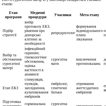
етапів:
Етап
Медичні
Учасники
Мета етапу
програми
процедури
вибір
протоколу ЕКЗ,
формування
Підбір
рішення про
індивідуального
п
репродуктолог
стратегії
донорські
плану
п
клітини за
лікування
необхідності
інфекційний
скринінг,
Вибір та
гінекологічне
обстеження
сурогатна
виключення
д
обстеження,
сурогатної
мати
протипоказань
п
оцінка
матері
вагітності в
анамнезі
стимуляція,
пункція,
ембріолог,
отримання
е
Етап ЕКЗ
запліднення,
генетичні
життєздатних
я
культивування
батьки
ембріонів
ембріонів
Підготовка
гормональна
сурогатна
ендометрію
створення умов
«