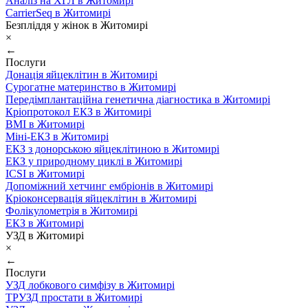
Аналіз на ХГЛ в Житомирі
CarrierSeq в Житомирі
Безпліддя у жінок в Житомирі
×
←
Послуги
Донація яйцеклітин в Житомирі
Сурогатне материнство в Житомирі
Передімплантаційна генетична діагностика в Житомирі
Кріопротокол ЕКЗ в Житомирі
ВМІ в Житомирі
Міні-ЕКЗ в Житомирі
ЕКЗ з донорською яйцеклітиною в Житомирі
ЕКЗ у природному циклі в Житомирі
ICSI в Житомирі
Допоміжний хетчинг ембріонів в Житомирі
Кріоконсервація яйцеклітин в Житомирі
Фолікулометрія в Житомирі
ЕКЗ в Житомирі
УЗД в Житомирі
×
←
Послуги
УЗД лобкового симфізу в Житомирі
ТРУЗД простати в Житомирі