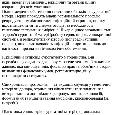
який забезпечує медичну, юридичну та організаційну
координацію всіх учасників:
Повне медичне обстеження генетичних батьків та сурогатної
матері. Перші проходять аналіз гормонального профілю,
репродуктивну діагностику, інфекційний скринінг, оцінку
якості яйцеклітин та сперматозоїдів, за необхідності —
генетичне тестування ембріонів. Лікар оцінює загальний стан
здоров’я сурогатної матері (роботу серця, нирок, ендокринної
системи), її репродуктивну історію (попередні успішні
пологи), виключає наявність інфекцій та протипоказань до
вагітності, призначає гінекологічне обстеження.
Юридичний супровід сурогатного материнства. Він
передбачає укладання договору між генетичними батьками та
жінкою, яка виношує плід, фіксацію прав та обов’язків сторін,
визначення фінансових умов, регламентацію дій у
нестандартних ситуаціях.
Синхронізація протоколів — стимуляція овуляції у генетичної
матері чи донора, отримання яйцеклітин та запліднення з
використанням допоміжних репродуктивних технологій,
формування та культивування ембріонів, кріоконсервація (за
потреби).
Підготовка ендометрію сурогатної матері (гормональна