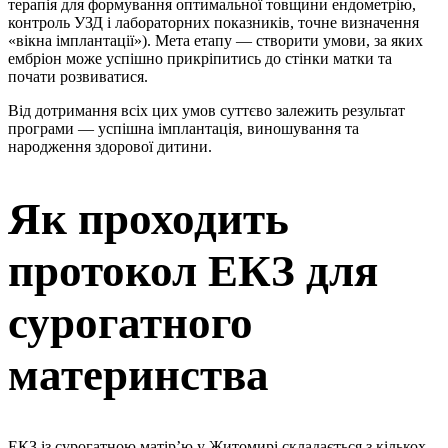
терапія для формування оптимальної товщини ендометрію,
контроль УЗД і лабораторних показників, точне визначення
«вікна імплантації»). Мета етапу — створити умови, за яких
ембріон може успішно прикріпитись до стінки матки та
почати розвиватися.
Від дотримання всіх цих умов суттєво залежить результат
програми — успішна імплантація, виношування та
народження здорової дитини.
Як проходить
протокол ЕКЗ для
сурогатного
материнства
ЕКЗ із сурогатною матір’ю у Житомирі складається з кількох