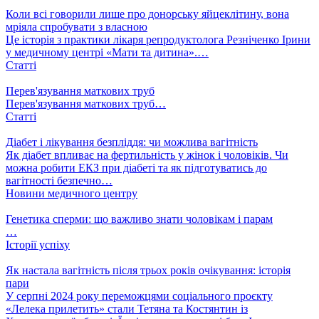
Коли всі говорили лише про донорську яйцеклітину, вона
мріяла спробувати з власною
Це історія з практики лікаря репродуктолога Резніченко Ірини
у медичному центрі «Мати та дитина».…
Статті
Перев'язування маткових труб
Перев'язування маткових труб…
Статті
Діабет і лікування безпліддя: чи можлива вагітність
Як діабет впливає на фертильність у жінок і чоловіків. Чи
можна робити ЕКЗ при діабеті та як підготуватись до
вагітності безпечно…
Новини медичного центру
Генетика сперми: що важливо знати чоловікам і парам
…
Історії успіху
Як настала вагітність після трьох років очікування: історія
пари
У серпні 2024 року переможцями соціального проєкту
«Лелека прилетить» стали Тетяна та Костянтин із