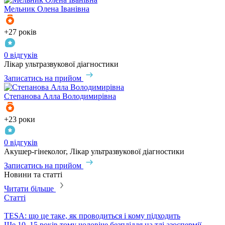
Мельник
Олена Іванівна
+27 років
0 відгуків
Лікар ультразвукової діагностики
Записатись на прийом
Степанова
Алла Володимирівна
+23 роки
0 відгуків
Акушер-гінеколог, Лікар ультразвукової діагностики
Записатись на прийом
Новини та статті
Читати більше
Статті
TESA: що це таке, як проводиться і кому підходить
​Ще 10–15 років тому чоловіче безпліддя на тлі азоспермії