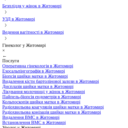
Безпліддя у жінок в Житомирі
УЗД в Житомирі
Ведення вагітності в Житомирі
Гінеколог у Житомирі
×
←
Послуги
Оперативна гінекологія в Житомирі
Ехосальпінгографія в Житомирі
Біопсія шийки матки в Житомирі
Видалення кісти бартолінової залози в Житомирі
Дисплазія шийки матки в Житомирі
Лікування молочниці у жінок в Житомирі
Пайпель-біопсія ендометрія в Житомирі
Кольпоскопія шийки матки в Житомирі
Радіохвильова коагуляція шийки матки в Житомирі
Радіохвильова конізація шийки матки в Житомирі
Видалення ВМС в Житомирі
Встановлення ВМС в Житомирі
Уролог у Житомирі