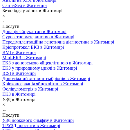
Аналіз на ХГЛ в Житомирі
CarrierSeq в Житомирі
Безпліддя у жінок в Житомирі
×
←
Послуги
Донація яйцеклітин в Житомирі
Сурогатне материнство в Житомирі
Передімплантаційна генетична діагностика в Житомирі
Кріопротокол ЕКЗ в Житомирі
ВМІ в Житомирі
Міні-ЕКЗ в Житомирі
ЕКЗ з донорською яйцеклітиною в Житомирі
ЕКЗ у природному циклі в Житомирі
ICSI в Житомирі
Допоміжний хетчинг ембріонів в Житомирі
Кріоконсервація яйцеклітин в Житомирі
Фолікулометрія в Житомирі
ЕКЗ в Житомирі
УЗД в Житомирі
×
←
Послуги
УЗД лобкового симфізу в Житомирі
ТРУЗД простати в Житомирі