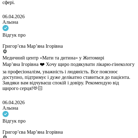
сфері.
06.04.2026
Альона
Відгук про
Григор’єва Мар’яна Ігорівна
Медичний центр «Мати та дитина» у Житомирі
Марʼяна Ігорівна ❤️ Хочу щиро подякувати лікарю-гінекологу
за професіоналізм, уважність і людяність. Все пояснює
доступно, підтримує і дуже делікатно ставиться до пацієнта.
Завдяки вам відчуваєш спокій і довіру. Рекомендую від
щирого серця!🫶🏻
06.04.2026
Альона
Відгук про
Григор’єва Мар’яна Ігорівна