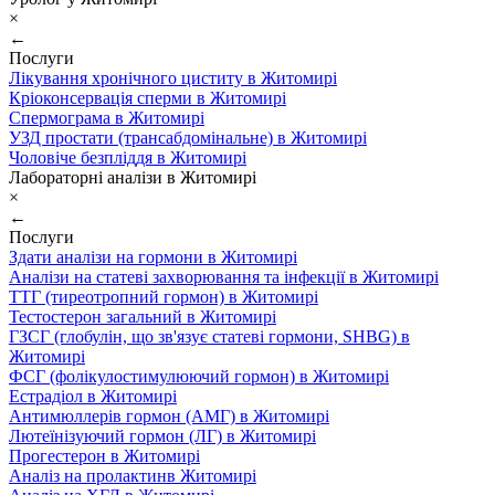
×
←
Послуги
Лікування хронічного циститу в Житомирі
Кріоконсервація сперми в Житомирі
Спермограма в Житомирі
УЗД простати (трансабдомінальне) в Житомирі
Чоловіче безпліддя в Житомирі
Лабораторні аналізи в Житомирі
×
←
Послуги
Здати аналізи на гормони в Житомирі
Аналізи на статеві захворювання та інфекції в Житомирі
ТТГ (тиреотропний гормон) в Житомирі
Тестостерон загальний в Житомирі
ГЗСГ (глобулін, що зв'язує статеві гормони, SHBG) в
Житомирі
ФСГ (фолікулостимулюючий гормон) в Житомирі
Естрадіол в Житомирі
Антимюллерів гормон (АМГ) в Житомирі
Лютеїнізуючий гормон (ЛГ) в Житомирі
Прогестерон в Житомирі
Аналіз на пролактинв Житомирі