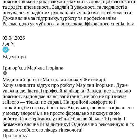
пояснює кожен крок і завжди знаходить слова, щоб заспокоїти
та додати впевненості. Завдяки її уважності та людяності я
почуваюся у надійних руках навіть у найхвилюючі моменти.
Дуже вдячна за підтримку, турботу та професіоналізм.
Рекомендую як чуйного та висококваліфікованого спеціаліста.
03.04.2026
Дарʼя
Відгук про
Григор’єва Мар’яна Ігорівна
Медичний центр «Мати та дитина» у Житомирі
Хочу залишити відгук про роботу Марʼяни Ігорівни. Дуже
уважна, делікатнаі професійна лікарка! Завжди все детально
пояснює, відповідає на всі запитання, нічого не призначає
зайвого — тільки по справі. На прийомі комфортно і
спокійно, без страху і поспіху. Відчуваю, що вона зацікавлена
у моєму здоровʼї, а не просто формально виконує свою
роботу! Спостерігаюсь у неї вже більше більше 10 років. І
безмежно вдячна їй за дитинку! Однозначно рекомендую її як
вашого особистого лікаря гінеколога!
Про клініку