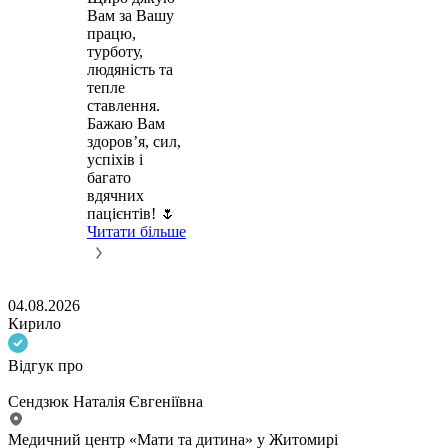
Вам за Вашу
працю,
турботу,
людяність та
тепле
ставлення.
Бажаю Вам
здоров’я, сил,
успіхів і
багато
вдячних
пацієнтів! 🌷
Читати більше
04.08.2026
Кирило
Відгук про
Сендзюк Наталія Євгеніївна
Медичний центр «Мати та дитина» у Житомирі