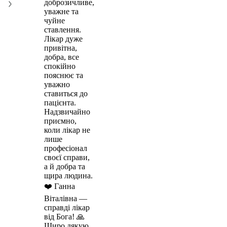
доброзичливе,
уважне та
чуйне
ставлення.
Лікар дуже
привітна,
добра, все
спокійно
пояснює та
уважно
ставиться до
пацієнта.
Надзвичайно
приємно,
коли лікар не
лише
професіонал
своєї справи,
а й добра та
щира людина.
❤️ Ганна
Віталівна —
справді лікар
від Бога! 🙏
Щиро дякую