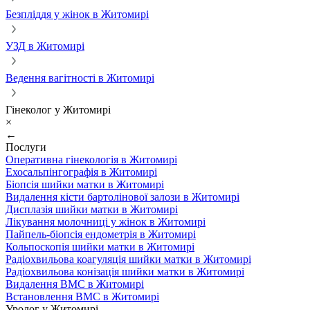
Безпліддя у жінок в Житомирі
УЗД в Житомирі
Ведення вагітності в Житомирі
Гінеколог у Житомирі
×
←
Послуги
Оперативна гінекологія в Житомирі
Ехосальпінгографія в Житомирі
Біопсія шийки матки в Житомирі
Видалення кісти бартолінової залози в Житомирі
Дисплазія шийки матки в Житомирі
Лікування молочниці у жінок в Житомирі
Пайпель-біопсія ендометрія в Житомирі
Кольпоскопія шийки матки в Житомирі
Радіохвильова коагуляція шийки матки в Житомирі
Радіохвильова конізація шийки матки в Житомирі
Видалення ВМС в Житомирі
Встановлення ВМС в Житомирі
Уролог у Житомирі