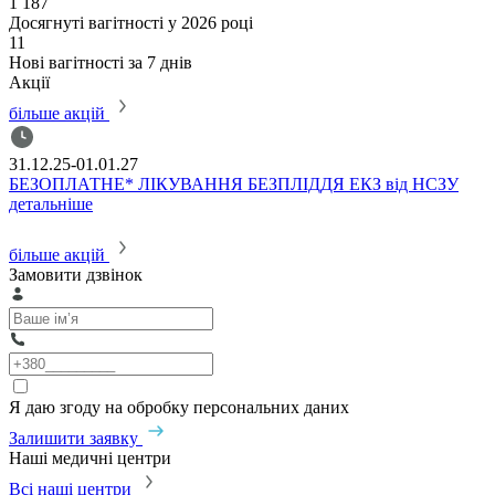
1 187
Досягнуті вагітності у 2026 році
11
Нові вагітності за 7 днів
Акції
більше акцій
31.12.25-01.01.27
0
БЕЗОПЛАТНЕ* ЛІКУВАННЯ БЕЗПЛІДДЯ ЕКЗ від НСЗУ
Ф
детальніше
1
д
більше акцій
Замовити дзвінок
Я даю згоду на обробку персональних даних
Залишити заявку
Наші медичні центри
Всі наші центри