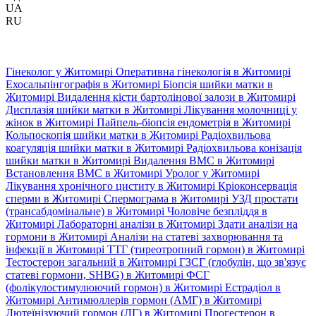
UA
RU
Гінеколог у Житомирі
Оперативна гінекологія в Житомирі
Ехосальпінгографія в Житомирі
Біопсія шийки матки в
Житомирі
Видалення кісти бартолінової залози в Житомирі
Дисплазія шийки матки в Житомирі
Лікування молочниці у
жінок в Житомирі
Пайпель-біопсія ендометрія в Житомирі
Кольпоскопія шийки матки в Житомирі
Радіохвильова
коагуляція шийки матки в Житомирі
Радіохвильова конізація
шийки матки в Житомирі
Видалення ВМС в Житомирі
Встановлення ВМС в Житомирі
Уролог у Житомирі
Лікування хронічного циститу в Житомирі
Кріоконсервація
сперми в Житомирі
Спермограма в Житомирі
УЗД простати
(трансабдомінальне) в Житомирі
Чоловіче безпліддя в
Житомирі
Лабораторні аналізи в Житомирі
Здати аналізи на
гормони в Житомирі
Аналізи на статеві захворювання та
інфекції в Житомирі
ТТГ (тиреотропний гормон) в Житомирі
Тестостерон загальний в Житомирі
ГЗСГ (глобулін, що зв'язує
статеві гормони, SHBG) в Житомирі
ФСГ
(фолікулостимулюючий гормон) в Житомирі
Естрадіол в
Житомирі
Антимюллерів гормон (АМГ) в Житомирі
Лютеїнізуючий гормон (ЛГ) в Житомирі
Прогестерон в