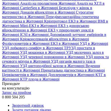
Житомирі
Аналіз на пролактинв Житомирі
Аналіз на ХГЛ в
Житомирі
CarrierSeq в Житомирі
Безпліддя у жінок в
Житомирі
Донація яйцеклітин в Житомирі
Сурогатне
материнство в Житомирі
Передімплантаційна генетична
діагностика в Житомирі
Кріопротокол ЕКЗ в Житомирі
ВМІ в
Житомирі
Міні-ЕКЗ в Житомирі
ЕКЗ з донорською
яйцеклітиною в Житомирі
ЕКЗ у природному циклі в
Житомирі
ICSI в Житомирі
Допоміжний хетчинг ембріонів в
Житомирі
Кріоконсервація яйцеклітин в Житомирі
Фолікулометрія в Житомирі
ЕКЗ в Житомирі
УЗД в Житомирі
УЗД лобкового симфізу в Житомирі
ТРУЗД простати в
Житомирі
УЗД мошонки в Житомирі
УЗД молочних залоз в
Житомирі
УЗД черевної порожнини в Житомирі
УЗД нирок та
сечового міхура в Житомирі
УЗД органів малого таза в
Житомирі
УЗД щитоподібної залози в Житомирі
Ведення
вагітності в Житомирі
Пренатальна діагностика в Житомирі
Цервікометрія в Житомирі
Доплерометрія в Житомирі
КТГ в
Житомирі
КТР плода в Житомирі
Приходьте
на консультацію
Запис на прийом
0 800 504 205
Зворотний дзвінок
Задати питання лікарю