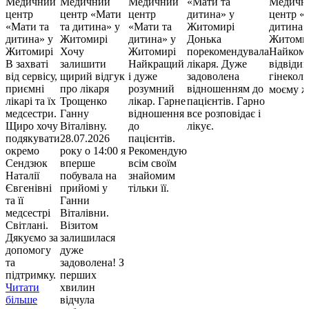
Медичний
Медичний
Медичний
«Мати та
Медичн
центр
центр «Мати
центр
дитина» у
центр «
«Мати та
та дитина» у
«Мати та
Житомирі
дитина»
дитина» у
Житомирі
дитина» у
Донька
Житоми
Житомирі
Хочу
Житомирі
порекомендувала
Найкомф
В захваті
залишити
Найкращий
лікаря. Дуже
відвіди
від сервісу,
щирий відгук
і дуже
задоволена
гінеколо
приємні
про лікаря
розумний
відношенням до
моєму ж
лікарі та їх
Трощенко
лікар. Гарне
пацієнтів. Гарно
медсестри.
Ганну
відношення
все розповідає і
Щиро хочу
Віталівну.
до
лікує.
подякувати
28.07.2026
пацієнтів.
окремо
року о 14:00 я
Рекомендую
Сендзюк
вперше
всім своїм
Наталії
побувала на
знайомим
Євгенівні
прийомі у
тільки її.
та її
Ганни
медсестрі
Віталівни.
Світлані.
Візитом
Дякуємо за
залишилася
допомогу
дуже
та
задоволена! З
підтримку.
перших
Читати
хвилин
більше
відчула