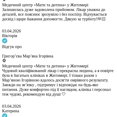
Медичний центр «Мати та дитина» у Житомирі
Залишилась дуже задоволена прийомом. Лікар уважна до
деталей, все пояснює зрозуміло і без поспіху. Відчувається
досвід і щире бажання допомогти. Дякую за турботу!🫶🏻
03.04.2026
Вікторія
Відгук про
Григор’єва Мар’яна Ігорівна
Медичний центр «Мати та дитина» у Житомирі
Чудовий кваліфікований лікар і прекрасна людина, а я повірте
була в багатьох клініках в Житомирі. І тільки разом з
Марʼяною Ігорівною вдалось досягти омріяного результату.
Завжди на звʼязку , підтримує і відповідає на будь-яке
питання. Дуже комфортно під її наглядом, клініка і персонал
теж чудові, рекомендую від душі 🤍
03.04.2026
Катерина