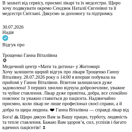
В захваті від сервісу, приємні лікарі та їх медсестри. Щиро
хочу подякувати окремо Сендзюк Наталії Євгенівні та її
медсестрі Світлані. Дякуємо за допомогу та підтримку.
30.07.2026
Надія
Відгук про
Трощенко Ганна Віталіївна
Медичний центр «Мати та дитина» у Житомирі
Хочу залишити щирий відгук про лікаря Трощенко Ганну
Віталівну. 28.07.2026 року о 14:00 я вперше побувала на
прийомі у Ганни Віталівни. Візитом залишилася дуже
задоволена! З перших хвилин відчула доброзичливе, уважне
та чуйне ставлення. Лікар дуже привітна, добра, все спокійно
пояснює та уважно ставиться до пацієнта. Надзвичайно
приємно, коли лікар не лише професіонал своєї справи, а й
добра та щира людина. ❤️ Ганна Віталівна — справді лікар від
Бога! 🙏 Щиро дякую Вам за Вашу працю, турботу, людяність
та тепле ставлення. Бажаю Вам здоров’я, сил, успіхів і багато
вдячних пацієнтів! 🌷