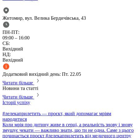
Житомир, вул. Велика Бердичівська, 43
ПН-ПТ:
09:00 – 16:00
СБ:
Вихідний
НД:
Вихідний
Додатковий вихідний день: Пт. 22.05
Читати більше
Новини та статті
Читати більше
Історії успіху
І
#лелекаприлетить — проєкт, який допомагає мріям
І
народитися
п
Коли мрія про дитину живе в серці, а реальність знову і знову
І
змушує чекати — важливо знати, що ти не одна. Саме з цього
починається проєкт #лелекаприлетить від медичного центру