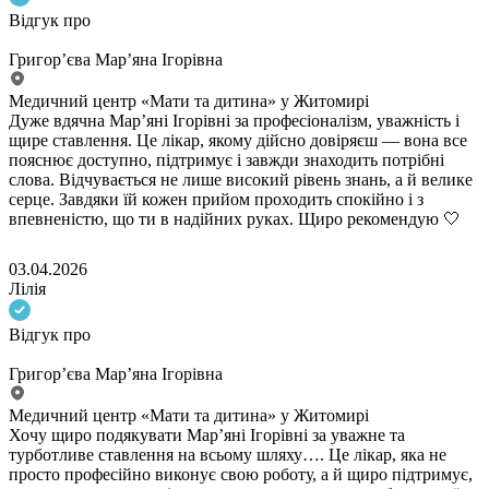
Відгук про
Григор’єва Мар’яна Ігорівна
Медичний центр «Мати та дитина» у Житомирі
Дуже вдячна Марʼяні Ігорівні за професіоналізм, уважність і
щире ставлення. Це лікар, якому дійсно довіряєш — вона все
пояснює доступно, підтримує і завжди знаходить потрібні
слова. Відчувається не лише високий рівень знань, а й велике
серце. Завдяки їй кожен прийом проходить спокійно і з
впевненістю, що ти в надійних руках. Щиро рекомендую 🤍
03.04.2026
Лілія
Відгук про
Григор’єва Мар’яна Ігорівна
Медичний центр «Мати та дитина» у Житомирі
Хочу щиро подякувати Мар’яні Ігорівні за уважне та
турботливе ставлення на всьому шляху…. Це лікар, яка не
просто професійно виконує свою роботу, а й щиро підтримує,