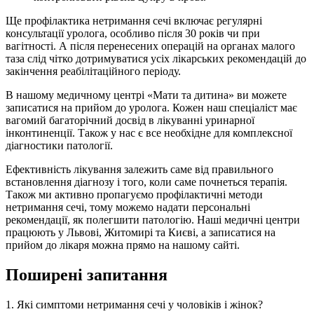
Ще профілактика нетримання сечі включає регулярні
консультації уролога, особливо після 30 років чи при
вагітності. А після перенесених операцій на органах малого
таза слід чітко дотримуватися усіх лікарських рекомендацій до
закінчення реабілітаційного періоду.
В нашому медичному центрі «Мати та дитина» ви можете
записатися на прийом до уролога. Кожен наш спеціаліст має
вагомий багаторічний досвід в лікуванні уринарної
інконтиненції. Також у нас є все необхідне для комплексної
діагностики патології.
Ефективність лікування залежить саме від правильного
встановлення діагнозу і того, коли саме почнеться терапія.
Також ми активно пропагуємо профілактичні методи
нетримання сечі, тому можемо надати персональні
рекомендації, як полегшити патологію. Наші медичні центри
працюють у Львові, Житомирі та Києві, а записатися на
прийом до лікаря можна прямо на нашому сайті.
Поширені запитання
1. Які симптоми нетримання сечі у чоловіків і жінок?