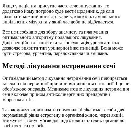
Якщо у пацієнта присутнє часте сечовипускання, то
додатково йому потрібно буде вести щоденник, де слід
відмічати кожний візит до туалету, кількість самовільного
вивільнення міхура та у який час доби це відбувається.
Все це необхідно для збору анамнезу та планування
оптимального алгоритму подальшого лікування.
Диференційна діагностика та консультація уролога також
дозволяє виявити тип уринарної інконтиненції. Вона може
бути стресова, ургентна, парадоксальна чи змішана.
Методі лікування нетримання сечі
Оптимальний метод лікування нетримання сечі підбирається
залежно від первинної причини виникнення патології. І це не
обов’язково операція. Медикаментозне лікування нетримання
сечі включає прийом антихолінергічних препаратів і
міорелаксантів.
Також можуть призначати гормональні лікарські засоби для
нормалізації рівня естрогену в організмі жінок, через який і
знижується тонус м’язів для підготовки статевих органів до
вагітності та пологів.