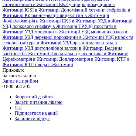
яйцеклітиною в Житомирі
ЕКЗ у природному циклі в
Житомирі
ICSI в Житомирі
Допоміжний хетчинг ембріонів в
Житомирі
Кріоконсервація яйцеклітин в Житомирі
Фолікулометрія в Житомирі
ЕКЗ в Житомирі
УЗД в Житомирі
УЗД лобкового симфізу в Житомирі
ТРУЗД простати в
Житомирі
УЗД мошонки в Житомирі
УЗД молочних залоз в
Житомирі
УЗД черевної порожнини в Житомирі
УЗД нирок та
сечового міхура в Житомирі
УЗД органів малого таза в
Житомирі
УЗД щитоподібної залози в Житомирі
Ведення
вагітності в Житомирі
Пренатальна діагностика в Житомирі
Цервікометрія в Житомирі
Доплерометрія в Житомирі
КТГ в
Житомирі
КТР плода в Житомирі
Приходьте
на консультацію
Запис на прийом
0 800 504 205
Зворотний дзвінок
Задати питання лікарю
Чат
Підписатися на акції
Залишити відгук