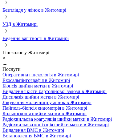
Безпліддя у жінок в Житомирі
УЗД в Житомирі
Ведення вагітності в Житомирі
Гінеколог у Житомирі
×
←
Послуги
Оперативна гінекологія в Житомирі
Ехосальпінгографія в Житомирі
Біопсія шийки матки в Житомирі
Видалення кісти бартолінової залози в Житомирі
Дисплазія шийки матки в Житомирі
Лікування молочниці у жінок в Житомирі
Пайпель-біопсія ендометрія в Житомирі
Кольпоскопія шийки матки в Житомирі
Радіохвильова коагуляція шийки матки в Житомирі
Радіохвильова конізація шийки матки в Житомирі
Видалення ВМС в Житомирі
Встановлення ВМС в Житомирі