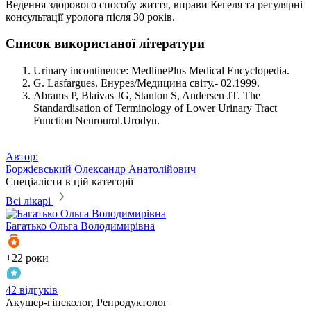
Ведення здорового способу життя, вправи Кегеля та регулярні
консультації уролога після 30 років.
Список використаної літератури
Urinary incontinence: MedlinePlus Medical Encyclopedia.
G. Lasfargues. Енурез/Медицина світу.- 02.1999.
Abrams P, Blaivas JG, Stanton S, Andersen JT. The
Standardisation of Terminology of Lower Urinary Tract
Function Neurourol.Urodyn.
Автор:
Боржієвський Олександр Анатолійович
Спеціалісти в цій категорії
Всі лікарі
Багатько
Ольга Володимирівна
+22 роки
42 відгуків
Акушер-гінеколог, Репродуктолог