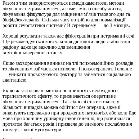
Разом з тим використовуються немедикаментозні методи
лікування нетримання сечі, а саме: зміна способу життя,
лікувальна фізкультура для зміцнення м’язів тазового дна та
біофідбек-терапія. Скільки часу потрібно для нормалізації
роботи сечостатевої системи? В середньому — до 3 місяців.
Хороші результати також дає фізіотерапія при нетриманні сечі.
Ще рекомендується консультація дієтолога щодо стабілізації
раціону, адже це важливо для зменшення
внутрішньочеревного тиску.
Якщо захворювання виникає на тлі психоемоційних розладів,
то лікуванням займається психолог і психотерапевт. Головне
— уникати провокуючого фактору та займатися соціальною
адаптацією.
Якщо ж застосовані методи не приносять необхідного
терапевтичного ефекту, то призначається оперативне
лікування нетримання сечі. Та згідно зі статистикою, у
більшості випадків можна обійтися без операції, адже її
виконують переважно при вроджених патологіях або коли йде
мова про хронічну уринарну інконтинецію, що розвивалася
протягом багатьох років і призвела до значного послаблення
тонусу гладкої мускулатури.