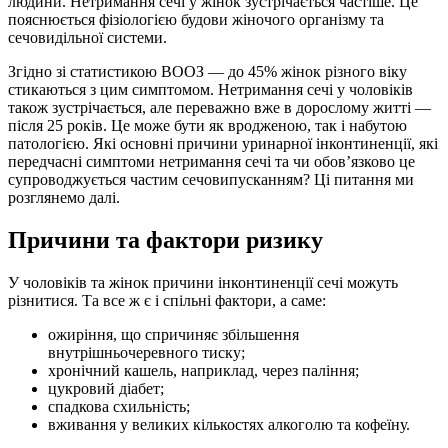
людини. Нетримання сечі у жінок зустрічається частіше. Це
пояснюється фізіологією будови жіночого організму та
сечовидільної системи.
Згідно зі статистикою ВООЗ — до 45% жінок різного віку
стикаються з цим симптомом. Нетримання сечі у чоловіків
також зустрічається, але переважно вже в дорослому житті —
після 25 років. Це може бути як вродженою, так і набутою
патологією. Які основні причини уринарної інконтиненції, які
передчасні симптоми нетримання сечі та чи обов’язково це
супроводжується частим сечовипусканням? Ці питання ми
розглянемо далі.
Причини та фактори ризику
У чоловіків та жінок причини інконтиненції сечі можуть
різнитися. Та все ж є і спільні фактори, а саме:
ожиріння, що спричиняє збільшення
внутрішньочеревного тиску;
хронічний кашель, наприклад, через паління;
цукровий діабет;
спадкова схильність;
вживання у великих кількостях алкоголю та кофеїну.