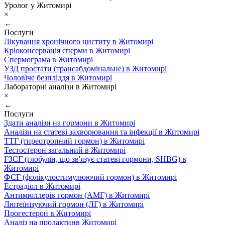
Уролог у Житомирі
×
←
Послуги
Лікування хронічного циститу в Житомирі
Кріоконсервація сперми в Житомирі
Спермограма в Житомирі
УЗД простати (трансабдомінальне) в Житомирі
Чоловіче безпліддя в Житомирі
Лабораторні аналізи в Житомирі
×
←
Послуги
Здати аналізи на гормони в Житомирі
Аналізи на статеві захворювання та інфекції в Житомирі
ТТГ (тиреотропний гормон) в Житомирі
Тестостерон загальний в Житомирі
ГЗСГ (глобулін, що зв'язує статеві гормони, SHBG) в
Житомирі
ФСГ (фолікулостимулюючий гормон) в Житомирі
Естрадіол в Житомирі
Антимюллерів гормон (АМГ) в Житомирі
Лютеїнізуючий гормон (ЛГ) в Житомирі
Прогестерон в Житомирі
Аналіз на пролактинв Житомирі