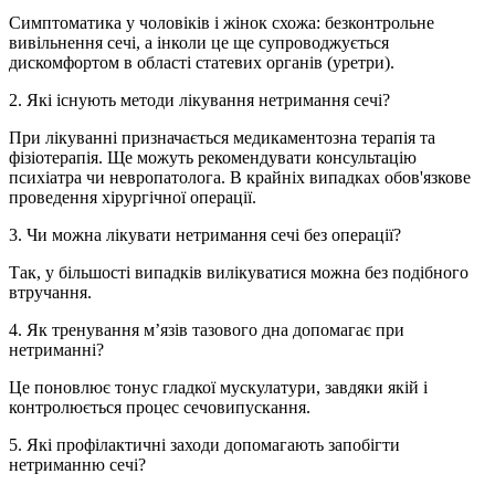
Симптоматика у чоловіків і жінок схожа: безконтрольне
вивільнення сечі, а інколи це ще супроводжується
дискомфортом в області статевих органів (уретри).
2. Які існують методи лікування нетримання сечі?
При лікуванні призначається медикаментозна терапія та
фізіотерапія. Ще можуть рекомендувати консультацію
психіатра чи невропатолога. В крайніх випадках обов'язкове
проведення хірургічної операції.
3. Чи можна лікувати нетримання сечі без операції?
Так, у більшості випадків вилікуватися можна без подібного
втручання.
4. Як тренування м’язів тазового дна допомагає при
нетриманні?
Це поновлює тонус гладкої мускулатури, завдяки якій і
контролюється процес сечовипускання.
5. Які профілактичні заходи допомагають запобігти
нетриманню сечі?