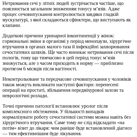
Нетримання сечі у літніх людей зустрічається частіше, що
пояснюється загальним зниженням тонусу м’язів. Адже
процес сечовипускання контролюється завдяки гладкій
мускулатурі, з якої складаються сфінктери, що виступають як
клапани.
Додаткові причини уринарної інконтиненції у жінок:
гормональні зміни в організмі у період менопаузи, хірургічне
втручання в органах малого таза й інфекційні захворювання
сечостатевих шляхів. Ще часто виникає нетримання сечі після
пологів, тому що тимчасово в цей період тонус м’язів
знижується, але з часом приходить в норму — приблизно
протягом 6 місяців після вагітності.
Неконтрольоване та передчасове сечовипускання у чоловіків
також можуть викликати наступні фактори: перенесені
операції на простаті, збільшення передміхурової залози та
неврологічні розлади.
Точні причини патології встановлює уролог після
комплексного обстеження. У більшості випадків
нормалізувати роботу сечостатевої системи можна навіть без
хірургічного втручання. Саме тому не слід відкладати «на
потім» візит до лікаря: чим раніше буде встановлений діагноз
— тим ефективнішим буде лікування.