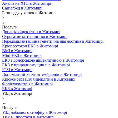
Аналіз на ХГЛ в Житомирі
CarrierSeq в Житомирі
Безпліддя у жінок в Житомирі
×
←
Послуги
Донація яйцеклітин в Житомирі
Сурогатне материнство в Житомирі
Передімплантаційна генетична діагностика в Житомирі
Кріопротокол ЕКЗ в Житомирі
ВМІ в Житомирі
Міні-ЕКЗ в Житомирі
ЕКЗ з донорською яйцеклітиною в Житомирі
ЕКЗ у природному циклі в Житомирі
ICSI в Житомирі
Допоміжний хетчинг ембріонів в Житомирі
Кріоконсервація яйцеклітин в Житомирі
Фолікулометрія в Житомирі
ЕКЗ в Житомирі
УЗД в Житомирі
×
←
Послуги
УЗД лобкового симфізу в Житомирі
ТРУЗД простати в Житомирі