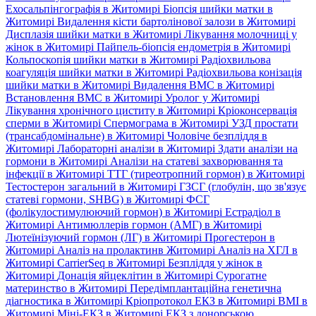
Ехосальпінгографія в Житомирі
Біопсія шийки матки в
Житомирі
Видалення кісти бартолінової залози в Житомирі
Дисплазія шийки матки в Житомирі
Лікування молочниці у
жінок в Житомирі
Пайпель-біопсія ендометрія в Житомирі
Кольпоскопія шийки матки в Житомирі
Радіохвильова
коагуляція шийки матки в Житомирі
Радіохвильова конізація
шийки матки в Житомирі
Видалення ВМС в Житомирі
Встановлення ВМС в Житомирі
Уролог у Житомирі
Лікування хронічного циститу в Житомирі
Кріоконсервація
сперми в Житомирі
Спермограма в Житомирі
УЗД простати
(трансабдомінальне) в Житомирі
Чоловіче безпліддя в
Житомирі
Лабораторні аналізи в Житомирі
Здати аналізи на
гормони в Житомирі
Аналізи на статеві захворювання та
інфекції в Житомирі
ТТГ (тиреотропний гормон) в Житомирі
Тестостерон загальний в Житомирі
ГЗСГ (глобулін, що зв'язує
статеві гормони, SHBG) в Житомирі
ФСГ
(фолікулостимулюючий гормон) в Житомирі
Естрадіол в
Житомирі
Антимюллерів гормон (АМГ) в Житомирі
Лютеїнізуючий гормон (ЛГ) в Житомирі
Прогестерон в
Житомирі
Аналіз на пролактинв Житомирі
Аналіз на ХГЛ в
Житомирі
CarrierSeq в Житомирі
Безпліддя у жінок в
Житомирі
Донація яйцеклітин в Житомирі
Сурогатне
материнство в Житомирі
Передімплантаційна генетична
діагностика в Житомирі
Кріопротокол ЕКЗ в Житомирі
ВМІ в
Житомирі
Міні-ЕКЗ в Житомирі
ЕКЗ з донорською