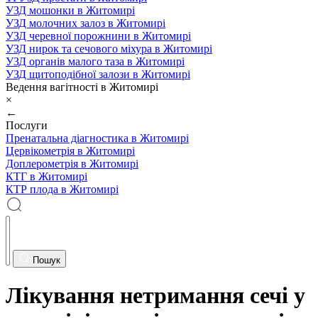
УЗД мошонки в Житомирі
УЗД молочних залоз в Житомирі
УЗД черевної порожнини в Житомирі
УЗД нирок та сечового міхура в Житомирі
УЗД органів малого таза в Житомирі
УЗД щитоподібної залози в Житомирі
Ведення вагітності в Житомирі
×
←
Послуги
Пренатальна діагностика в Житомирі
Цервікометрія в Житомирі
Доплерометрія в Житомирі
КТГ в Житомирі
КТР плода в Житомирі
Пошук
Лікування нетримання сечі у