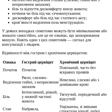
неприємним запахом);
біль та відчуття дискомфорту внизу живота;
печіння чи біль під час сечовипускання;
дискомфорт або біль під час статевого акту;
кров’янисті виділення поза менструацією.
У деяких випадках симптоми можуть бути мінімальними або
зникати самостійно, але це не означає, що захворювання
минуло. Навіть один з цих симптомів — сигнал для
консультації з лікарем.
Відмінності між гострим і хронічним цервіцитом:
Ознака
Гострий цервіцит
Хронічний цервіцит
Повільний, часто без
Початок
Початок
яскравих проявів
Рясні, слизово-
Невеликі, слизові або з
Виділення
гнійні, з неприємним
домішками крові
запахом
Інтенсивний, різкий,
Тягнучий, періодичний або
Біль
у нижній частині
відсутній
живота
Ущільнена, зі змінами
Стан
Набрякла,
структури (ерозії, рубці,