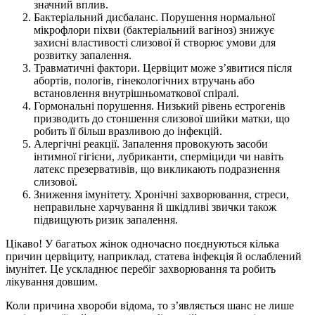
значний вплив.
Бактеріальний дисбаланс. Порушення нормальної
мікрофлори піхви (бактеріальний вагіноз) знижує
захисні властивості слизової й створює умови для
розвитку запалення.
Травматичні фактори. Цервіцит може з’явитися після
абортів, пологів, гінекологічних втручань або
встановлення внутрішньоматкової спіралі.
Гормональні порушення. Низький рівень естрогенів
призводить до стоншення слизової шийки матки, що
робить її більш вразливою до інфекцій.
Алергічні реакції. Запалення провокують засоби
інтимної гігієни, лубриканти, сперміциди чи навіть
латекс презервативів, що викликають подразнення
слизової.
Зниження імунітету. Хронічні захворювання, стреси,
неправильне харчування й шкідливі звички також
підвищують ризик запалення.
Цікаво! У багатьох жінок одночасно поєднуються кілька
причин цервіциту, наприклад, статева інфекція й ослаблений
імунітет. Це ускладнює перебіг захворювання та робить
лікування довшим.
Коли причина хвороби відома, то з’являється шанс не лише