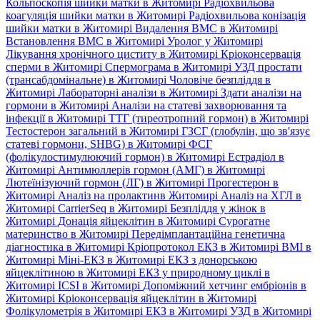
Кольпоскопія шийки матки в Житомирі
Радіохвильова
коагуляція шийки матки в Житомирі
Радіохвильова конізація
шийки матки в Житомирі
Видалення ВМС в Житомирі
Встановлення ВМС в Житомирі
Уролог у Житомирі
Лікування хронічного циститу в Житомирі
Кріоконсервація
сперми в Житомирі
Спермограма в Житомирі
УЗД простати
(трансабдомінальне) в Житомирі
Чоловіче безпліддя в
Житомирі
Лабораторні аналізи в Житомирі
Здати аналізи на
гормони в Житомирі
Аналізи на статеві захворювання та
інфекції в Житомирі
ТТГ (тиреотропний гормон) в Житомирі
Тестостерон загальний в Житомирі
ГЗСГ (глобулін, що зв'язує
статеві гормони, SHBG) в Житомирі
ФСГ
(фолікулостимулюючий гормон) в Житомирі
Естрадіол в
Житомирі
Антимюллерів гормон (АМГ) в Житомирі
Лютеїнізуючий гормон (ЛГ) в Житомирі
Прогестерон в
Житомирі
Аналіз на пролактинв Житомирі
Аналіз на ХГЛ в
Житомирі
CarrierSeq в Житомирі
Безпліддя у жінок в
Житомирі
Донація яйцеклітин в Житомирі
Сурогатне
материнство в Житомирі
Передімплантаційна генетична
діагностика в Житомирі
Кріопротокол ЕКЗ в Житомирі
ВМІ в
Житомирі
Міні-ЕКЗ в Житомирі
ЕКЗ з донорською
яйцеклітиною в Житомирі
ЕКЗ у природному циклі в
Житомирі
ICSI в Житомирі
Допоміжний хетчинг ембріонів в
Житомирі
Кріоконсервація яйцеклітин в Житомирі
Фолікулометрія в Житомирі
ЕКЗ в Житомирі
УЗД в Житомирі