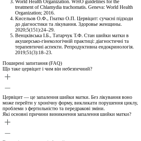
World Health Organization. WHO guidelines for the
treatment of Chlamydia trachomatis. Geneva: World Health
Organization; 2016.
Кисельов О.Ф., Гнатко О.П. Цервіцит: сучасні підходи
до діагностики та лікування. Здоровье женщины.
2020;5(151):24–29.
Венцківська І.Б., Татарчук Т.Ф. Стан шийки матки в
акушерсько-гінекологічній практиці: діагностичні та
терапевтичні аспекти. Репродуктивна ендокринологія.
2019;51(3):18–23.
Поширені запитання (FAQ)
Що таке цервіцит і чим він небезпечний?
Цервіцит — це запалення шийки матки. Без лікування воно
може перейти у хронічну форму, викликати порушення циклу,
проблеми з фертильністю та передракові зміни.
Які основні причини виникнення запалення шийки матки?