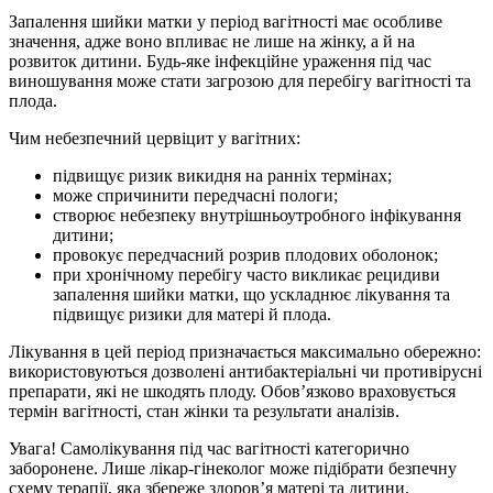
Запалення шийки матки у період вагітності має особливе
значення, адже воно впливає не лише на жінку, а й на
розвиток дитини. Будь-яке інфекційне ураження під час
виношування може стати загрозою для перебігу вагітності та
плода.
Чим небезпечний цервіцит у вагітних:
підвищує ризик викидня на ранніх термінах;
може спричинити передчасні пологи;
створює небезпеку внутрішньоутробного інфікування
дитини;
провокує передчасний розрив плодових оболонок;
при хронічному перебігу часто викликає рецидиви
запалення шийки матки, що ускладнює лікування та
підвищує ризики для матері й плода.
Лікування в цей період призначається максимально обережно:
використовуються дозволені антибактеріальні чи противірусні
препарати, які не шкодять плоду. Обов’язково враховується
термін вагітності, стан жінки та результати аналізів.
Увага! Самолікування під час вагітності категорично
заборонене. Лише лікар-гінеколог може підібрати безпечну
схему терапії, яка збереже здоров’я матері та дитини.