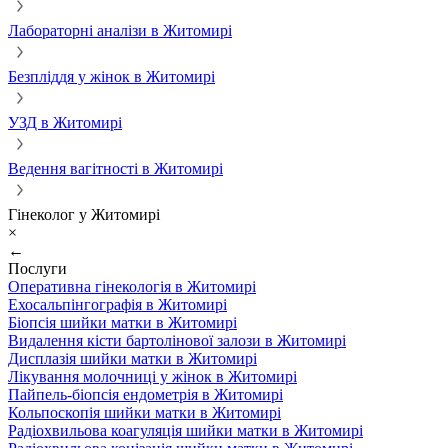
Лабораторні аналізи в Житомирі
Безпліддя у жінок в Житомирі
УЗД в Житомирі
Ведення вагітності в Житомирі
Гінеколог у Житомирі
×
←
Послуги
Оперативна гінекологія в Житомирі
Ехосальпінгографія в Житомирі
Біопсія шийки матки в Житомирі
Видалення кісти бартолінової залози в Житомирі
Дисплазія шийки матки в Житомирі
Лікування молочниці у жінок в Житомирі
Пайпель-біопсія ендометрія в Житомирі
Кольпоскопія шийки матки в Житомирі
Радіохвильова коагуляція шийки матки в Житомирі