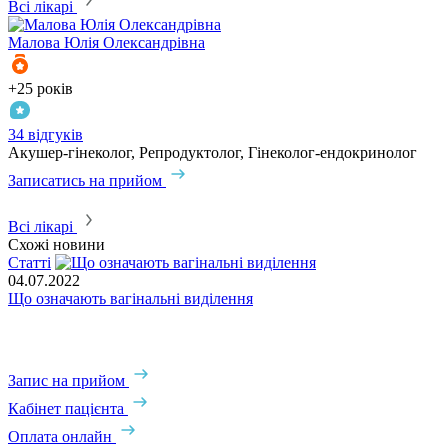
Всі лікарі
Малова
Юлія Олександрівна
+25 років
+
34 відгуків
1
Акушер-гінеколог, Репродуктолог, Гінеколог-ендокринолог
А
Записатись на прийом
З
Всі лікарі
Схожі новини
Статті
04.07.2022
Що означають вагінальні виділення
0
М
М
Запис на прийом
Кабінет пацієнта
Оплата онлайн