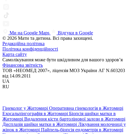
Ми на Google Maps
Відгуки в Google
© 2026 Мати та дитина. Всі права захищені.
Редакційна політика
Політика конфіденційності
Карта сайту
Самолікування може бути шкідливим для вашого здоров’я
Фінансова звітність
ТОВ «НЕОМЕД 2007», ліцензія МОЗ України АГ N.603203
від 14.09.2011
UA
RU
Гінеколог у Житомирі
Оперативна гінекологія в Житомирі
Ехосальпінгографія в Житомирі
Біопсія шийки матки в
Житомирі
Видалення кісти бартолінової залози в Житомирі
Дисплазія шийки матки в Житомирі
Лікування молочниці у
жінок в Житомирі
Пайпель-біопсія ендометрія в Житомирі