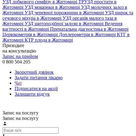
УЗД лобкового симфізу в Житомирі
ТРУЗД простати в
Житомирі
УЗД мошонки в Житомирі
УЗД молочних залоз в
Житомирі
УЗД черевної порожнини в Житомирі
УЗД нирок та
сечового міхура в Житомирі
УЗД органів малого таза в
Житомирі
УЗД щитоподібної залози в Житомирі
Ведення
вагітності в Житомирі
Пренатальна діагностика в Житомирі
Цервікометрія в Житомирі
Доплерометрія в Житомирі
КТГ в
Житомирі
КТР плода в Житомирі
Приходьте
на консультацію
Запис на прийом
0 800 504 205
Зворотний дзвінок
Задати питання лікарю
Чат
Підписатися на акції
Залишити відгук
Запис на послугу
Запис на послугу