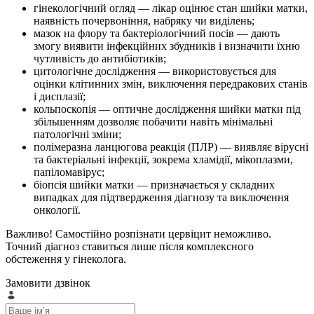
гінекологічний огляд — лікар оцінює стан шийки матки,
наявність почервоніння, набряку чи виділень;
мазок на флору та бактеріологічний посів — дають
змогу виявити інфекційних збудників і визначити їхню
чутливість до антибіотиків;
цитологічне дослідження — використовується для
оцінки клітинних змін, виключення передракових станів
і дисплазії;
кольпоскопія — оптичне дослідження шийки матки під
збільшенням дозволяє побачити навіть мінімальні
патологічні зміни;
полімеразна ланцюгова реакція (ПЛР) — виявляє вірусні
та бактеріальні інфекції, зокрема хламідії, мікоплазми,
папіломавірус;
біопсія шийки матки — призначається у складних
випадках для підтвердження діагнозу та виключення
онкології.
Важливо! Самостійно розпізнати цервіцит неможливо.
Точний діагноз ставиться лише після комплексного
обстеження у гінеколога.
Замовити дзвінок