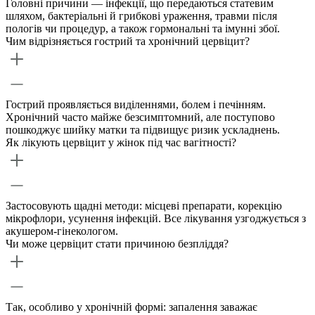
Головні причини — інфекції, що передаються статевим
шляхом, бактеріальні й грибкові ураження, травми після
пологів чи процедур, а також гормональні та імунні збої.
Чим відрізняється гострий та хронічний цервіцит?
Гострий проявляється виділеннями, болем і печінням.
Хронічний часто майже безсимптомний, але поступово
пошкоджує шийку матки та підвищує ризик ускладнень.
Як лікують цервіцит у жінок під час вагітності?
Застосовують щадні методи: місцеві препарати, корекцію
мікрофлори, усунення інфекцій. Все лікування узгоджується з
акушером-гінекологом.
Чи може цервіцит стати причиною безпліддя?
Так, особливо у хронічній формі: запалення заважає