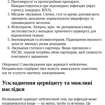
Противірусні та протигрибкові препарати.
Використовуються при відповідних інфекціях (вірус
герпесу, кандидоз, ВПЛ).
Місцеве лікування. Свічки, гелі та креми допомагають
зменшити запалення, нормалізувати мікрофлору та
пришвидшити загоєння.
Фізіотерапія. Лазерна, кріо- чи діатермокоагуляція
застосовується у випадках хронічного цервіциту для
відновлення тканин.
Імунокорекція та вітамінотерапія. Підвищення імунного
захисту зменшує ризик рецидивів.
Лікування статевого партнера. Якщо причиною є
ІПСШ, терапія потрібна обом партнерам, щоб уникнути
повторного зараження.
Обережно! Самолікування при цервіциті небезпечне.
Неправильно підібрані ліки можуть замаскувати симптоми,
але не усунути причину захворювання.
Ускладнення цервіциту та можливі
наслідки
Нелікований цервіцит небезпечний тим, що інфекція може
поширюватися вище — на матку, труби та яєчники. Це