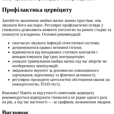
Профілактика цервіциту
Запобігти запаленню шийки матки значно простіше, ніж
лікувати його наслідки. Регулярні профілактичні огляди у
гінеколога дозволяють виявити патологію на ранніх стадіях та
уникнути ускладнень. Основні рекомендації:
своєчасно лікувати інфекції сечостатевої системи;
дотримуватися правил інтимної гігієни;
відмовитися від випадкових статевих контактів і
використовувати бар’єрну контрацепцію;
уникати травмування шийки матки під час абортів чи
необережних маніпуляцій;
зміцнювати імунітет за допомогою повноцінного
харчування, відпочинку та фізичної активності;
регулярно проходити цитологічні обстеження (мазок на
онкоцитологію, ПАП-тест).
Важливо! Навіть за відсутності симптомів цервіциту
рекомендується відвідувати гінеколога не рідше одного разу
на рік, а під час вагітності — за графіком, визначеним лікарем.
Висновок