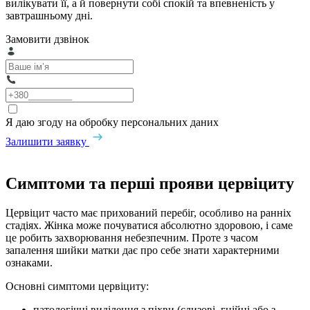
вилікувати її, а й повернути собі спокій та впевненість у
завтрашньому дні.
Замовити дзвінок
Я даю згоду на обробку персональних даних
Залишити заявку
Симптоми та перші прояви цервіциту
Цервіцит часто має прихований перебіг, особливо на ранніх
стадіях. Жінка може почуватися абсолютно здоровою, і саме
це робить захворювання небезпечним. Проте з часом
запалення шийки матки дає про себе знати характерними
ознаками.
Основні симптоми цервіциту:
патологічні виділення з піхви (слизові, гнійні або з