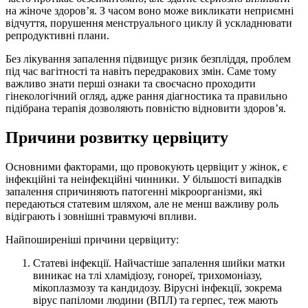
на жіноче здоров’я. З часом воно може викликати неприємні
відчуття, порушення менструального циклу й ускладнювати
репродуктивні плани.
Без лікування запалення підвищує ризик безпліддя, проблем
під час вагітності та навіть передракових змін. Саме тому
важливо знати перші ознаки та своєчасно проходити
гінекологічний огляд, адже рання діагностика та правильно
підібрана терапія дозволяють повністю відновити здоров’я.
Причини розвитку цервіциту
Основними факторами, що провокують цервіцит у жінок, є
інфекційні та неінфекційні чинники. У більшості випадків
запалення спричиняють патогенні мікроорганізми, які
передаються статевим шляхом, але не менш важливу роль
відіграють і зовнішні травмуючі впливи.
Найпоширеніші причини цервіциту:
Статеві інфекції. Найчастіше запалення шийки матки
виникає на тлі хламідіозу, гонореї, трихомоніазу,
мікоплазмозу та кандидозу. Вірусні інфекції, зокрема
вірус папіломи людини (ВПЛ) та герпес, теж мають