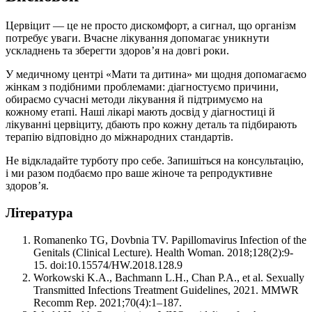
Цервіцит — це не просто дискомфорт, а сигнал, що організм
потребує уваги. Вчасне лікування допомагає уникнути
ускладнень та зберегти здоров’я на довгі роки.
У медичному центрі «Мати та дитина» ми щодня допомагаємо
жінкам з подібними проблемами: діагностуємо причини,
обираємо сучасні методи лікування й підтримуємо на
кожному етапі. Наші лікарі мають досвід у діагностиці й
лікуванні цервіциту, дбають про кожну деталь та підбирають
терапію відповідно до міжнародних стандартів.
Не відкладайте турботу про себе. Запишіться на консультацію,
і ми разом подбаємо про ваше жіноче та репродуктивне
здоров’я.
Література
Romanenko TG, Dovbnia TV. Papillomаvirus Infection of the
Genitals (Clinical Lecture). Health Woman. 2018;128(2):9-
15. doi:10.15574/HW.2018.128.9
Workowski K.A., Bachmann L.H., Chan P.A., et al. Sexually
Transmitted Infections Treatment Guidelines, 2021. MMWR
Recomm Rep. 2021;70(4):1–187.