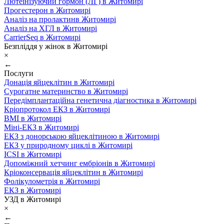
Лютеїнізуючий гормон (ЛГ) в Житомирі
Прогестерон в Житомирі
Аналіз на пролактинв Житомирі
Аналіз на ХГЛ в Житомирі
CarrierSeq в Житомирі
Безпліддя у жінок в Житомирі
×
←
Послуги
Донація яйцеклітин в Житомирі
Сурогатне материнство в Житомирі
Передімплантаційна генетична діагностика в Житомирі
Кріопротокол ЕКЗ в Житомирі
ВМІ в Житомирі
Міні-ЕКЗ в Житомирі
ЕКЗ з донорською яйцеклітиною в Житомирі
ЕКЗ у природному циклі в Житомирі
ICSI в Житомирі
Допоміжний хетчинг ембріонів в Житомирі
Кріоконсервація яйцеклітин в Житомирі
Фолікулометрія в Житомирі
ЕКЗ в Житомирі
УЗД в Житомирі
×
←