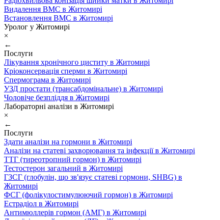
Радіохвильова конізація шийки матки в Житомирі
Видалення ВМС в Житомирі
Встановлення ВМС в Житомирі
Уролог у Житомирі
×
←
Послуги
Лікування хронічного циститу в Житомирі
Кріоконсервація сперми в Житомирі
Спермограма в Житомирі
УЗД простати (трансабдомінальне) в Житомирі
Чоловіче безпліддя в Житомирі
Лабораторні аналізи в Житомирі
×
←
Послуги
Здати аналізи на гормони в Житомирі
Аналізи на статеві захворювання та інфекції в Житомирі
ТТГ (тиреотропний гормон) в Житомирі
Тестостерон загальний в Житомирі
ГЗСГ (глобулін, що зв'язує статеві гормони, SHBG) в
Житомирі
ФСГ (фолікулостимулюючий гормон) в Житомирі
Естрадіол в Житомирі
Антимюллерів гормон (АМГ) в Житомирі