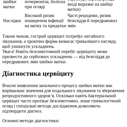
шийки
почервоніла, болісна
іноді виразки на шийці
матки
при огляді
матки)
Високий ризик
Часті рецидиви, ризик
Наслідки
поширення інфекції
безпліддя й передракових
на матку та придатки
змін
Таким чином, гострий цервіцит потребує негайного
лікування, а хронічна форма вимагає тривалішого нагляду,
щоб уникнути ускладнень.
Увага! Навіть безсимптомний перебіг цервіциту може
призвести до серйозних ускладнень — від безпліддя до
передракових змін шийки матки.
Діагностика цервіциту
Вчасне виявлення запального процесу шийки матки має
вирішальне значення для подальшого лікування та збереження
репродуктивного здоров’я. Оскільки навіть бактеріальний
цервіцит часто протікає безсимптомно, лише гінекологічний
огляд і спеціальні методи дослідження дозволяють
підтвердити діагноз.
Основні методи діагностики: