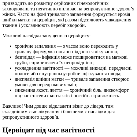
призводить до розвитку серйозних гінекологічних
захворювань та негативно впливає на репродуктивне здоров’я
жінки. Часто на фоні тривалого запалення формується ерозія
шийки матки та цервіцит, які разом підсилюють ушкодження
тканин і ускладнюють перебіг хвороби.
Можливі наслідки запущеного цервіциту:
хронічне запалення — з часом воно переходить у
тривалу форму, яка погано піддається лікуванню;
безпліддя — інфекція може поширюватися на маткові
труби, спричиняючи їх непрохідність;
ускладнення вагітності — можливі викидні, передчасні
пологи або внутрішньоутробне інфікування плода;
дисплазія шийки матки — тривале запалення створює
умови для передракових змін;
зниження якості життя — хронічний біль, дискомфорт
під час статевих контактів і постійна тривожність.
Важливо! Чим довше відкладати візит до лікаря, тим
складнішим стає лікування і більшими є наслідки для
репродуктивного здоров’я.
Цервіцит під час вагітності