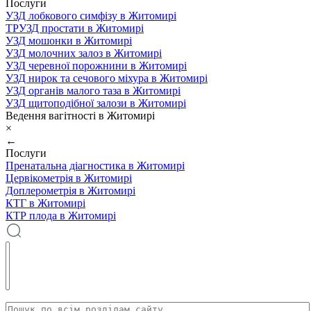
Послуги
УЗД лобкового симфізу в Житомирі
ТРУЗД простати в Житомирі
УЗД мошонки в Житомирі
УЗД молочних залоз в Житомирі
УЗД черевної порожнини в Житомирі
УЗД нирок та сечового міхура в Житомирі
УЗД органів малого таза в Житомирі
УЗД щитоподібної залози в Житомирі
Ведення вагітності в Житомирі
×
←
Послуги
Пренатальна діагностика в Житомирі
Цервікометрія в Житомирі
Доплерометрія в Житомирі
КТГ в Житомирі
КТР плода в Житомирі