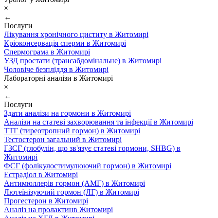
×
←
Послуги
Лікування хронічного циститу в Житомирі
Кріоконсервація сперми в Житомирі
Спермограма в Житомирі
УЗД простати (трансабдомінальне) в Житомирі
Чоловіче безпліддя в Житомирі
Лабораторні аналізи в Житомирі
×
←
Послуги
Здати аналізи на гормони в Житомирі
Аналізи на статеві захворювання та інфекції в Житомирі
ТТГ (тиреотропний гормон) в Житомирі
Тестостерон загальний в Житомирі
ГЗСГ (глобулін, що зв'язує статеві гормони, SHBG) в
Житомирі
ФСГ (фолікулостимулюючий гормон) в Житомирі
Естрадіол в Житомирі
Антимюллерів гормон (АМГ) в Житомирі
Лютеїнізуючий гормон (ЛГ) в Житомирі
Прогестерон в Житомирі
Аналіз на пролактинв Житомирі