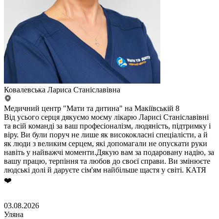
Ковалевська Лариса Станіславівна
Медичний центр "Мати та дитина" на Макіївській 8
Від усього серця дякуємо моєму лікарю Ларисі Станіславівні
та всій команді за ваш професіоналізм, людяність, підтримку і
віру. Ви були поруч не лише як висококласні спеціалісти, а й
як люди з великим серцем, які допомагали не опускати руки
навіть у найважчі моменти.Дякую вам за подаровану надію, за
вашу працю, терпіння та любов до своєї справи. Ви змінюєте
людські долі й даруєте сім'ям найбільше щастя у світі. КАТЯ
❤️
03.08.2026
Уляна