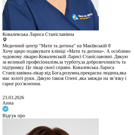
Ковалевська Лариса Станіславівна
Медичний центр "Мати та дитина" на Макіївській 8
Хочу щиро подякувати клініці «Мати та дитина». А особливо
чудовому лікарю-Ковалевській Ларисі Станіславовні. Дякую
за великий професіоналізм,за турботу,за доброзичливість та
підтримку. Це лікар своєї справи. Ковалевська Лариса
Станіславівна-лікар від Бога,розумна,прекрасна людина,яка
має золоті руки. Дякую також Олені ,яка завжди на зв’язку і
гарне розʼяснення.
23.03.2026
Анна
Відгук про