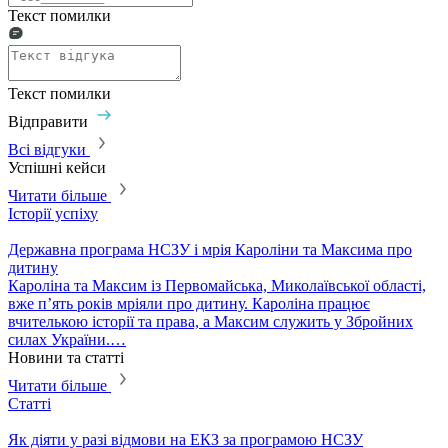
Текст помилки
Текст помилки
Відправити
Всі відгуки
Успішні кейси
Читати більше
Історії успіху
Державна програма НСЗУ і мрія Кароліни та Максима про
дитину
Кароліна та Максим із Первомайська, Миколаївської області,
вже п’ять років мріяли про дитину. Кароліна працює
вчителькою історії та права, а Максим служить у Збройних
силах України.…
Новини та статті
Читати більше
Статті
І
Як діяти у разі відмови на ЕКЗ за програмою НСЗУ
Д