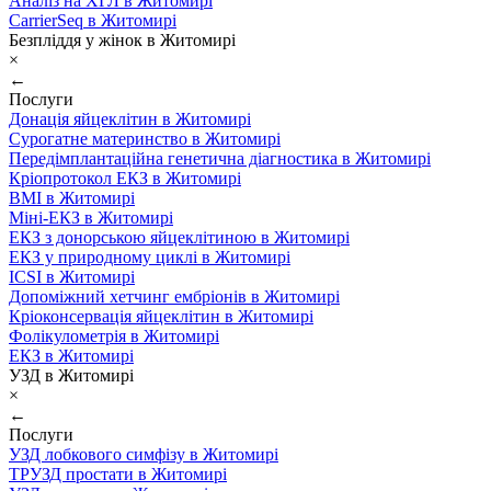
Аналіз на ХГЛ в Житомирі
CarrierSeq в Житомирі
Безпліддя у жінок в Житомирі
×
←
Послуги
Донація яйцеклітин в Житомирі
Сурогатне материнство в Житомирі
Передімплантаційна генетична діагностика в Житомирі
Кріопротокол ЕКЗ в Житомирі
ВМІ в Житомирі
Міні-ЕКЗ в Житомирі
ЕКЗ з донорською яйцеклітиною в Житомирі
ЕКЗ у природному циклі в Житомирі
ICSI в Житомирі
Допоміжний хетчинг ембріонів в Житомирі
Кріоконсервація яйцеклітин в Житомирі
Фолікулометрія в Житомирі
ЕКЗ в Житомирі
УЗД в Житомирі
×
←
Послуги
УЗД лобкового симфізу в Житомирі
ТРУЗД простати в Житомирі