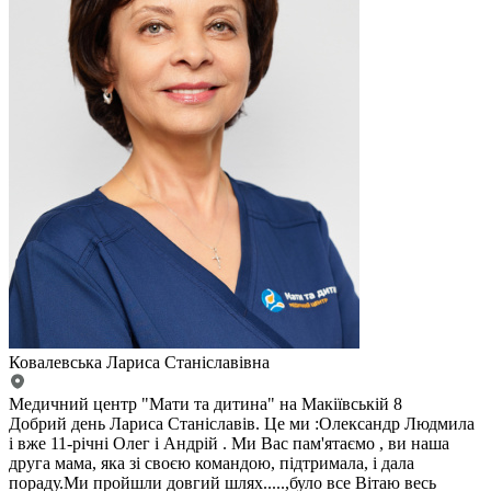
Ковалевська Лариса Станіславівна
Медичний центр "Мати та дитина" на Макіївській 8
Добрий день Лариса Станіславів. Це ми :Олександр Людмила
і вже 11-річні Олег і Андрій . Ми Вас пам'ятаємо , ви наша
друга мама, яка зі своєю командою, підтримала, і дала
пораду.Ми пройшли довгий шлях.....,було все Вітаю весь