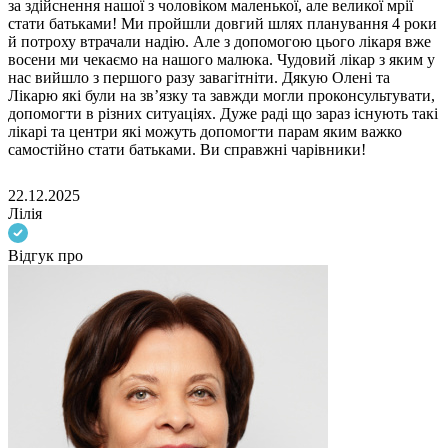
за здійснення нашої з чоловіком маленької, але великої мрії
стати батьками! Ми пройшли довгий шлях планування 4 роки
й потроху втрачали надію. Але з допомогою цього лікаря вже
восени ми чекаємо на нашого малюка. Чудовий лікар з яким у
нас вийшло з першого разу завагітніти. Дякую Олені та
Лікарю які були на звʼязку та завжди могли проконсультувати,
допомогти в різних ситуаціях. Дуже раді що зараз існують такі
лікарі та центри які можуть допомогти парам яким важко
самостійно стати батьками. Ви справжні чарівники!
22.12.2025
Лілія
Відгук про