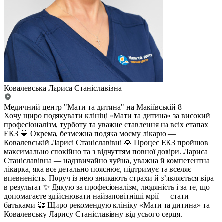
Ковалевська Лариса Станіславівна
Медичний центр "Мати та дитина" на Макіївській 8
Хочу щиро подякувати клініці «Мати та дитина» за високий
професіоналізм, турботу та уважне ставлення на всіх етапах
ЕКЗ 💛 Окрема, безмежна подяка моєму лікарю —
Ковалевській Ларисі Станіславівні 🙏 Процес ЕКЗ пройшов
максимально спокійно та з відчуттям повної довіри. Лариса
Станіславівна — надзвичайно чуйна, уважна й компетентна
лікарка, яка все детально пояснює, підтримує та вселяє
впевненість. Поруч із нею зникають страхи й з’являється віра
в результат ✨ Дякую за професіоналізм, людяність і за те, що
допомагаєте здійснювати найзаповітніші мрії — стати
батьками 💞 Щиро рекомендую клініку «Мати та дитина» та
Ковалевську Ларису Станіславівну від усього серця.