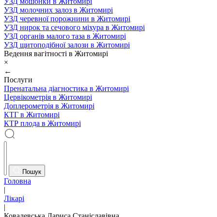
УЗД мошонки в Житомирі
УЗД молочних залоз в Житомирі
УЗД черевної порожнини в Житомирі
УЗД нирок та сечового міхура в Житомирі
УЗД органів малого таза в Житомирі
УЗД щитоподібної залози в Житомирі
Ведення вагітності в Житомирі
×
←
Послуги
Пренатальна діагностика в Житомирі
Цервікометрія в Житомирі
Доплерометрія в Житомирі
КТГ в Житомирі
КТР плода в Житомирі
Пошук
Головна
|
Лікарі
|
Ковалевська Лариса Станіславівна