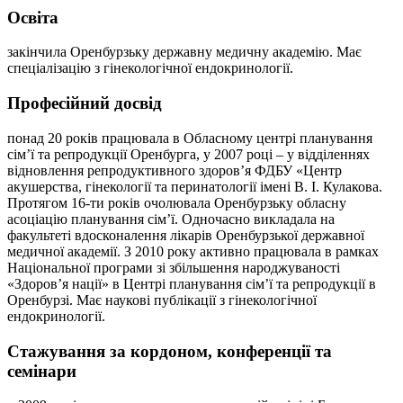
Освіта
закінчила Оренбурзьку державну медичну академію. Має
спеціалізацію з гінекологічної ендокринології.
Професійний досвід
понад 20 років працювала в Обласному центрі планування
сім’ї та репродукції Оренбурга, у 2007 році – у відділеннях
відновлення репродуктивного здоров’я ФДБУ «Центр
акушерства, гінекології та перинатології імені В. І. Кулакова.
Протягом 16-ти років очолювала Оренбурзьку обласну
асоціацію планування сім’ї. Одночасно викладала на
факультеті вдосконалення лікарів Оренбурзької державної
медичної академії. З 2010 року активно працювала в рамках
Національної програми зі збільшення народжуваності
«Здоров’я нації» в Центрі планування сім’ї та репродукції в
Оренбурзі. Має наукові публікації з гінекологічної
ендокринології.
Стажування за кордоном, конференції та
семінари