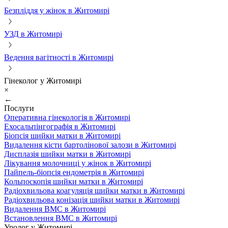
Безпліддя у жінок в Житомирі
УЗД в Житомирі
Ведення вагітності в Житомирі
Гінеколог у Житомирі
×
←
Послуги
Оперативна гінекологія в Житомирі
Ехосальпінгографія в Житомирі
Біопсія шийки матки в Житомирі
Видалення кісти бартолінової залози в Житомирі
Дисплазія шийки матки в Житомирі
Лікування молочниці у жінок в Житомирі
Пайпель-біопсія ендометрія в Житомирі
Кольпоскопія шийки матки в Житомирі
Радіохвильова коагуляція шийки матки в Житомирі
Радіохвильова конізація шийки матки в Житомирі
Видалення ВМС в Житомирі
Встановлення ВМС в Житомирі
Уролог у Житомирі