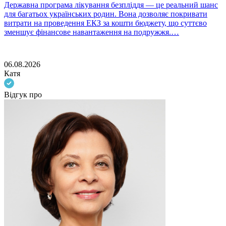
​Державна програма лікування безпліддя — це реальний шанс
для багатьох українських родин. Вона дозволяє покривати
К
витрати на проведення ЕКЗ за кошти бюджету, що суттєво
в
зменшує фінансове навантаження на подружжя.…
в
с
06.08.2026
Катя
Відгук про