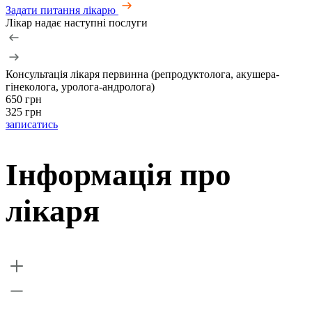
Задати питання лікарю
Лікар надає наступні послуги
Консультація лікаря первинна (репродуктолога, акушера-
У
гінеколога, уролога-андролога)
5
650 грн
з
325 грн
записатись
Інформація про
лікаря