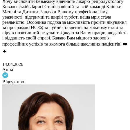
Хочу висловити безмежну вдячність лікарю-репродуктологу
Ковалевській Ларисі Станіславівній та всій команді Клініки
Матері та Дитини. Завдяки Вашому професіоналізму,
уважності, підтримці та щирій турботі наша мрія стала
реальністю. Особлива подяка за можливість пройти лікування
за програмою НСЗУ, за чуйне ставлення на кожному етапі та
віру в позитивний результат. Дякую за Вашу працю, людяність
і відданість своїй справі. Бажаю Вам міцного здоров'я,
професійних успіхів та якомога більше щасливих пацієнтів! ❤️
🌷
14.04.2026
Анна
Відгук про