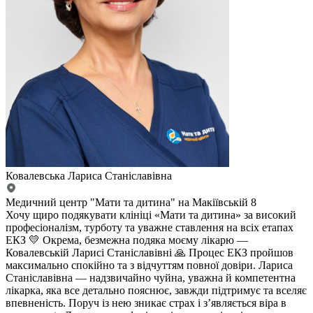
Ковалевська Лариса Станіславівна
Медичний центр "Мати та дитина" на Макіївській 8
Хочу щиро подякувати клініці «Мати та дитина» за високий
професіоналізм, турботу та уважне ставлення на всіх етапах
ЕКЗ 💛 Окрема, безмежна подяка моєму лікарю —
Ковалевській Ларисі Станіславівні 🙏 Процес ЕКЗ пройшов
максимально спокійно та з відчуттям повної довіри. Лариса
Станіславівна — надзвичайно чуйна, уважна й компетентна
лікарка, яка все детально пояснює, завжди підтримує та вселяє
впевненість. Поруч із нею зникає страх і з’являється віра в