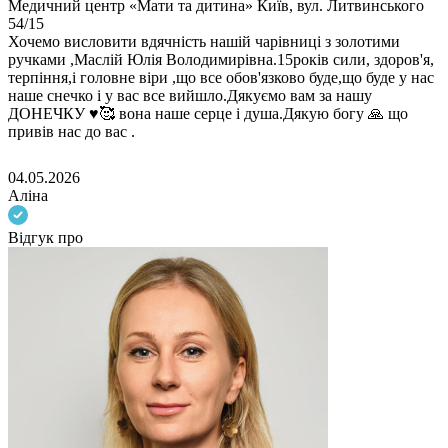
Медичний центр «Мати та дитина» Київ, вул. Литвинського
54/15
Хочемо висловити вдячність нашій чарівниці з золотими
ручками ,Маслій Юлія Володимирівна.15років сили, здоров'я,
терпіння,і головне віри ,що все обов'язково буде,що буде у нас
наше снечко і у вас все вийшло.Дякуємо вам за нашу
ДОНЕЧКУ ♥️🥰 вона наше серце і душа.Дякую богу 🙏 що
привів нас до вас .
04.05.2026
Аліна
Відгук про