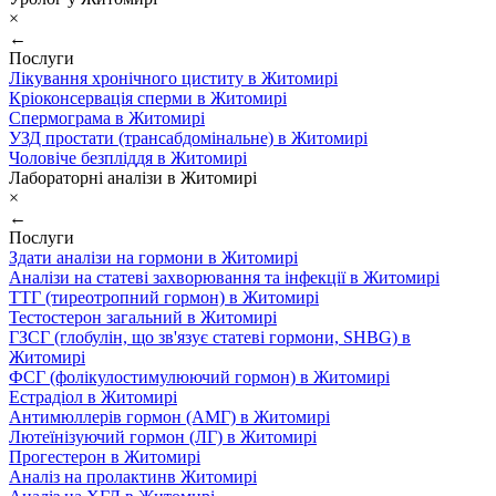
×
←
Послуги
Лікування хронічного циститу в Житомирі
Кріоконсервація сперми в Житомирі
Спермограма в Житомирі
УЗД простати (трансабдомінальне) в Житомирі
Чоловіче безпліддя в Житомирі
Лабораторні аналізи в Житомирі
×
←
Послуги
Здати аналізи на гормони в Житомирі
Аналізи на статеві захворювання та інфекції в Житомирі
ТТГ (тиреотропний гормон) в Житомирі
Тестостерон загальний в Житомирі
ГЗСГ (глобулін, що зв'язує статеві гормони, SHBG) в
Житомирі
ФСГ (фолікулостимулюючий гормон) в Житомирі
Естрадіол в Житомирі
Антимюллерів гормон (АМГ) в Житомирі
Лютеїнізуючий гормон (ЛГ) в Житомирі
Прогестерон в Житомирі
Аналіз на пролактинв Житомирі