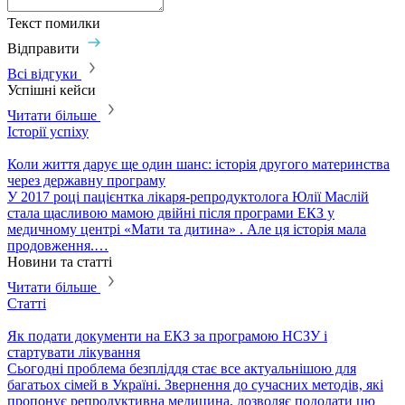
Текст помилки
Відправити
Всі відгуки
Успішні кейси
Читати більше
Історії успіху
І
Коли життя дарує ще один шанс: історія другого материнства
Ю
через державну програму
У 2017 році пацієнтка лікаря-репродуктолога Юлії Маслій
Ю
стала щасливою мамою двійні після програми ЕКЗ у
п
медичному центрі «Мати та дитина» . Але ця історія мала
д
продовження.…
л
Новини та статті
Читати більше
Статті
С
Як подати документи на ЕКЗ за програмою НСЗУ і
Е
стартувати лікування
​
​Сьогодні проблема безпліддя стає все актуальнішою для
п
багатьох сімей в Україні. Звернення до сучасних методів, які
р
пропонує репродуктивна медицина, дозволяє подолати цю
д