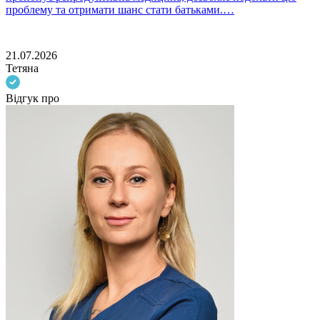
проблему та отримати шанс стати батьками.…
с
21.07.2026
Тетяна
Відгук про