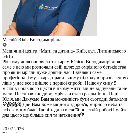
Маслій Юлія Володимирівна
Медичний центр «Мати та дитина» Київ, вул. Литвинського
54/15
Рік тому доля нас звела з лікарем Юлією Володимирівною,
саме з нею ми розпочали свій шлях до омріяного батьківства
про який мріяли дуже довгий час. І завдяки саме
професіоналізму лікаря, правильному підходу в призначеннях
ліків у нас все вийшло з першої спроби. Нашому сину 5
місяців і більшого щастя в цьому житті ми не відчували та не
мали. Це справжнє диво, мрія яка стала реальністю. Пані
Юлія, ми Дякуємо Вам за можливість бути сьогодні батьками
💙🤗🤗🤗 Дай Вам Боже міцного здоров'я, мирного неба та
всіх земних благ. Творіть дива в своїй нелегкій роботі і майте
для цього ще більше сил та натхнення💐
20.07.2026