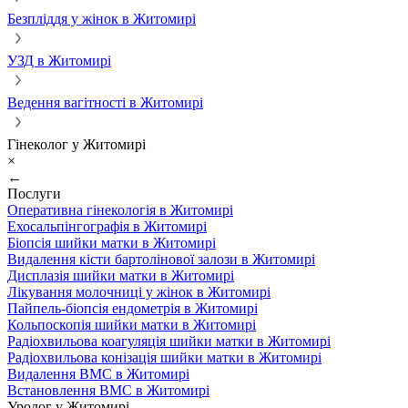
Безпліддя у жінок в Житомирі
УЗД в Житомирі
Ведення вагітності в Житомирі
Гінеколог у Житомирі
×
←
Послуги
Оперативна гінекологія в Житомирі
Ехосальпінгографія в Житомирі
Біопсія шийки матки в Житомирі
Видалення кісти бартолінової залози в Житомирі
Дисплазія шийки матки в Житомирі
Лікування молочниці у жінок в Житомирі
Пайпель-біопсія ендометрія в Житомирі
Кольпоскопія шийки матки в Житомирі
Радіохвильова коагуляція шийки матки в Житомирі
Радіохвильова конізація шийки матки в Житомирі
Видалення ВМС в Житомирі
Встановлення ВМС в Житомирі
Уролог у Житомирі