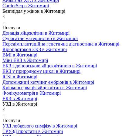
Аналіз на ХГЛ в Житомирі
CarrierSeq в Житомирі
Безпліддя у жінок в Житомирі
×
←
Послуги
Донація яйцеклітин в Житомирі
Сурогатне материнство в Житомирі
Передімплантаційна генетична діагностика в Житомирі
Кріопротокол ЕКЗ в Житомирі
ВМІ в Житомирі
Міні-ЕКЗ в Житомирі
ЕКЗ з донорською яйцеклітиною в Житомирі
ЕКЗ у природному циклі в Житомирі
ICSI в Житомирі
Допоміжний хетчинг ембріонів в Житомирі
Кріоконсервація яйцеклітин в Житомирі
Фолікулометрія в Житомирі
ЕКЗ в Житомирі
УЗД в Житомирі
×
←
Послуги
УЗД лобкового симфізу в Житомирі
ТРУЗД простати в Житомирі