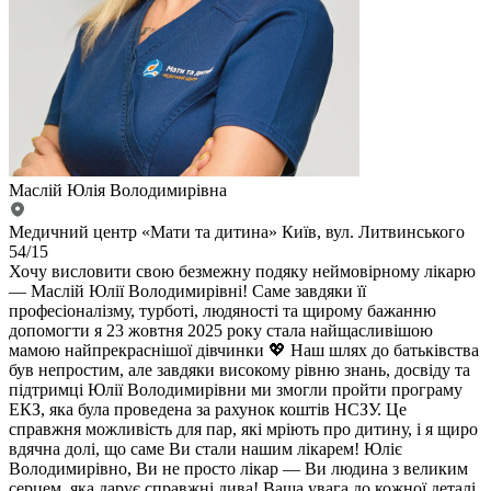
Маслій Юлія Володимирівна
Медичний центр «Мати та дитина» Київ, вул. Литвинського
54/15
Хочу висловити свою безмежну подяку неймовірному лікарю
— Маслій Юлії Володимирівні! Саме завдяки її
професіоналізму, турботі, людяності та щирому бажанню
допомогти я 23 жовтня 2025 року стала найщасливішою
мамою найпрекраснішої дівчинки 💖 Наш шлях до батьківства
був непростим, але завдяки високому рівню знань, досвіду та
підтримці Юлії Володимирівни ми змогли пройти програму
ЕКЗ, яка була проведена за рахунок коштів НСЗУ. Це
справжня можливість для пар, які мріють про дитину, і я щиро
вдячна долі, що саме Ви стали нашим лікарем! Юліє
Володимирівно, Ви не просто лікар — Ви людина з великим
серцем, яка дарує справжні дива! Ваша увага до кожної деталі,