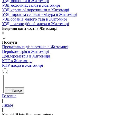
УЗД мошонки в Житомирі
УЗД молочних залоз в Житомирі
УЗД черевної порожнини в Житомирі
УЗД нирок та сечового міхура в Житомирі
УЗД органів малого таза в Житомирі
УЗД щитоподібної залози в Житомирі
Ведення вагітності в Житомирі
×
←
Послуги
Пренатальна діагностика в Житомирі
Цервікометрія в Житомирі
Доплерометрія в Житомирі
КТГ в Житомирі
КТР плода в Житомирі
Пошук
Головна
|
Лікарі
|
Маслій Юлія Володимирівна