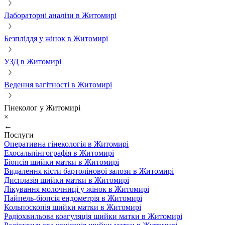
Лабораторні аналізи в Житомирі
Безпліддя у жінок в Житомирі
УЗД в Житомирі
Ведення вагітності в Житомирі
Гінеколог у Житомирі
×
←
Послуги
Оперативна гінекологія в Житомирі
Ехосальпінгографія в Житомирі
Біопсія шийки матки в Житомирі
Видалення кісти бартолінової залози в Житомирі
Дисплазія шийки матки в Житомирі
Лікування молочниці у жінок в Житомирі
Пайпель-біопсія ендометрія в Житомирі
Кольпоскопія шийки матки в Житомирі
Радіохвильова коагуляція шийки матки в Житомирі