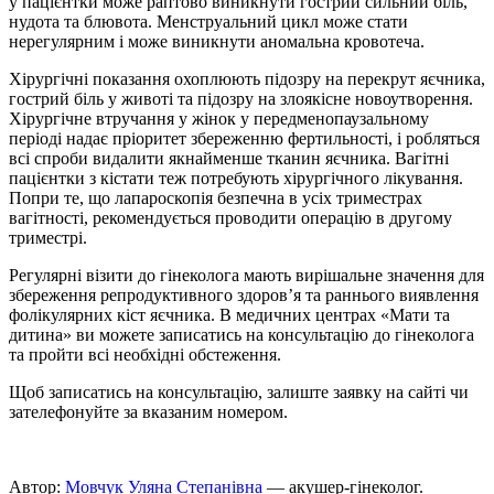
у пацієнтки може раптово виникнути гострий сильний біль,
нудота та блювота. Менструальний цикл може стати
нерегулярним і може виникнути аномальна кровотеча.
Хірургічні показання охоплюють підозру на перекрут яєчника,
гострий біль у животі та підозру на злоякісне новоутворення.
Хірургічне втручання у жінок у передменопаузальному
періоді надає пріоритет збереженню фертильності, і робляться
всі спроби видалити якнайменше тканин яєчника. Вагітні
пацієнтки з кістати теж потребують хірургічного лікування.
Попри те, що лапароскопія безпечна в усіх триместрах
вагітності, рекомендується проводити операцію в другому
триместрі.
Регулярні візити до гінеколога мають вирішальне значення для
збереження репродуктивного здоров’я та раннього виявлення
фолікулярних кіст яєчника. В медичних центрах «Мати та
дитина» ви можете записатись на консультацію до гінеколога
та пройти всi необхiднi обстеження.
Щоб записатись на консультацію, залиште заявку на сайті чи
зателефонуйте за вказаним номером.
Автор:
Мовчук Уляна Степанівна
— акушер-гінеколог.