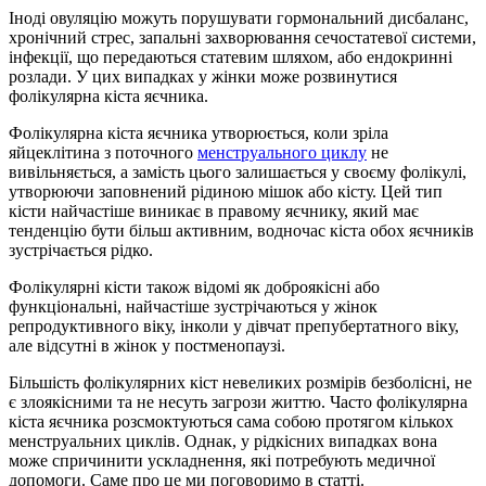
Іноді овуляцію можуть порушувати гормональний дисбаланс,
хронічний стрес, запальні захворювання сечостатевої системи,
інфекції, що передаються статевим шляхом, або ендокринні
розлади. У цих випадках у жінки може розвинутися
фолікулярна кіста яєчника.
Фолікулярна кіста яєчника утворюється, коли зріла
яйцеклітина з поточного
менструального циклу
не
вивільняється, а замість цього залишається у своєму фолікулі,
утворюючи заповнений рідиною мішок або кісту. Цей тип
кісти найчастіше виникає в правому яєчнику, який має
тенденцію бути більш активним, водночас кіста обох яєчників
зустрічається рідко.
Фолікулярні кісти також відомі як доброякісні або
функціональні, найчастіше зустрічаються у жінок
репродуктивного віку, інколи у дівчат препубертатного віку,
але відсутні в жінок у постменопаузі.
Більшість фолікулярних кіст невеликих розмірів безболісні, не
є злоякісними та не несуть загрози життю. Часто фолікулярна
кіста яєчника розсмоктуються сама собою протягом кількох
менструальних циклів. Однак, у рідкісних випадках вона
може спричинити ускладнення, які потребують медичної
допомоги. Саме про це ми поговоримо в статті.