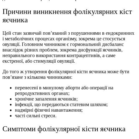
Причини виникнення фолікулярних кіст
яєчника
Цей стан зазвичай пов’язаний з порушеннями в ендокринних
і метаболічних процесах організму, зокрема це стосується
овуляції. Головним чинником є гормональний дисбаланс
внаслідок різних проблем, зокрема дисфункції яєчників,
неправильного використання контрацептивів, а саме
екстреної, або стимуляції овуляції.
До того ж утворення фолікулярної кісти яєчника може бути
пов’язане з кількома чинниками:
перенесені в минулому аборти або операції на
репродуктивних органах;
хронічне запалення яєчників;
інфекції, що передаються статевим шляхом;
надмірні фізичні навантаження;
часті сильні стреси.
Симптоми фолікулярної кісти яєчника