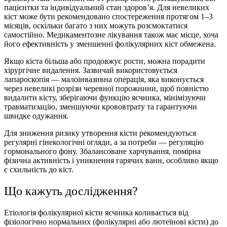
пацієнтки та індивідуальний стан здоров’я. Для невеликих
кіст може бути рекомендовано спостереження протягом 1–3
місяців, оскільки багато з них можуть розсмоктатися
самостійно. Медикаментозне лікування також має місце, хоча
його ефективність у зменшенні фолікулярних кіст обмежена.
Якщо кіста більша або продовжує рости, можна порадити
хірургічне видалення. Зазвичай використовується
лапароскопія — малоінвазивна операція, яка виконується
через невеликі розрізи черевної порожнини, щоб повністю
видалити кісту, зберігаючи функцію яєчника, мінімізуючи
травматизацію, зменшуючи крововтрату та гарантуючи
швидке одужання.
Для зниження ризику утворення кісти рекомендуються
регулярні гінекологічні огляди, а за потреби — регуляцію
гормонального фону. Збалансоване харчування, помірна
фізична активність і уникнення гарячих ванн, особливо якщо
є схильність до кіст.
Що кажуть дослiдження?
Етіологія фолікулярної кісти яєчника коливається від
фізіологічно нормальних (фолікулярні або лютеїнові кісти) до