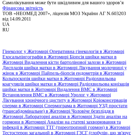
Самолікування може бути шкідливим для вашого здоров’я
Фінансова звітність
ТОВ «НЕОМЕД 2007», ліцензія МОЗ України АГ N.603203
від 14.09.2011
UA
RU
Гінеколог у Житомирі
Оперативна гінекологія в Житомирі
Ехосальпінгографія в Житомирі
Біопсія шийки матки в
Житомирі
Видалення кісти бартолінової залози в Житомирі
Дисплазія шийки матки в Житомирі
Лікування молочниці у
жінок в Житомирі
Пайпель-біопсія ендометрія в Житомирі
Кольпоскопія шийки матки в Житомирі
Радіохвильова
коагуляція шийки матки в Житомирі
Радіохвильова конізація
шийки матки в Житомирі
Видалення ВМС в Житомирі
Встановлення ВМС в Житомирі
Уролог у Житомирі
Лікування хронічного циститу в Житомирі
Кріоконсервація
сперми в Житомирі
Спермограма в Житомирі
УЗД простати
(трансабдомінальне) в Житомирі
Чоловіче безпліддя в
Житомирі
Лабораторні аналізи в Житомирі
Здати аналізи на
гормони в Житомирі
Аналізи на статеві захворювання та
інфекції в Житомирі
ТТГ (тиреотропний гормон) в Житомирі
Тестостерон загальний в Житомирі
ГЗСГ (глобулін, що зв'язує