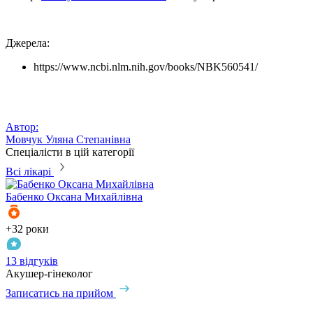
Джерела:
https://www.ncbi.nlm.nih.gov/books/NBK560541/
Автор:
Мовчук Уляна Степанівна
Спеціалісти в цій категорії
Всі лікарі
Бабенко
Оксана Михайлівна
Ч
+32 роки
+
13 відгуків
2
Акушер-гінеколог
А
Г
Записатись на прийом
З