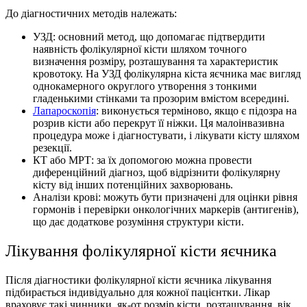
До діагностичних методів належать:
УЗД: основний метод, що допомагає підтвердити
наявність фолікулярної кісти шляхом точного
визначення розміру, розташування та характеристик
кровотоку. На УЗД фолікулярна кіста яєчника має вигляд
однокамерного округлого утворення з тонкими
гладенькими стінками та прозорим вмістом всередині.
Лапароскопія
: виконується терміново, якщо є підозра на
розрив кісти або перекрут її ніжки. Ця малоінвазивна
процедура може і діагностувати, і лікувати кісту шляхом
резекції.
КТ або МРТ: за їх допомогою можна провести
диференційний діагноз, щоб відрізнити фолікулярну
кісту від інших потенційних захворювань.
Аналізи крові: можуть бути призначені для оцінки рівня
гормонів і перевірки онкологічних маркерів (антигенів),
що дає додаткове розуміння структури кісти.
Лiкування фолікулярної кісти яєчника
Після діагностики фолікулярної кісти яєчника лікування
підбирається індивідуально для кожної пацієнтки. Лікар
враховує такі чинники, як-от розмір кісти, розташування, вік