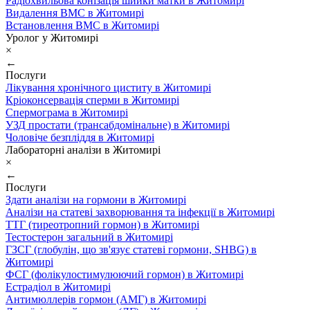
Радіохвильова конізація шийки матки в Житомирі
Видалення ВМС в Житомирі
Встановлення ВМС в Житомирі
Уролог у Житомирі
×
←
Послуги
Лікування хронічного циститу в Житомирі
Кріоконсервація сперми в Житомирі
Спермограма в Житомирі
УЗД простати (трансабдомінальне) в Житомирі
Чоловіче безпліддя в Житомирі
Лабораторні аналізи в Житомирі
×
←
Послуги
Здати аналізи на гормони в Житомирі
Аналізи на статеві захворювання та інфекції в Житомирі
ТТГ (тиреотропний гормон) в Житомирі
Тестостерон загальний в Житомирі
ГЗСГ (глобулін, що зв'язує статеві гормони, SHBG) в
Житомирі
ФСГ (фолікулостимулюючий гормон) в Житомирі
Естрадіол в Житомирі
Антимюллерів гормон (АМГ) в Житомирі