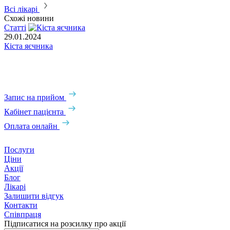
Всі лікарі
Схожі новини
Статті
С
29.01.2024
Кіста яєчника
0
Л
з
Запис на прийом
Кабінет пацієнта
Оплата онлайн
Послуги
Ціни
Акції
Блог
Лікарі
Залишити відгук
Контакти
Співпраця
Підписатися на розсилку про акції