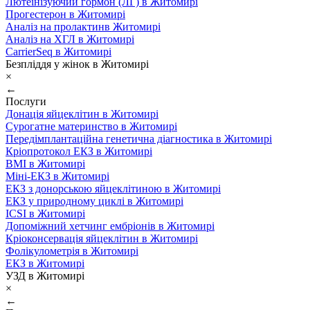
Лютеїнізуючий гормон (ЛГ) в Житомирі
Прогестерон в Житомирі
Аналіз на пролактинв Житомирі
Аналіз на ХГЛ в Житомирі
CarrierSeq в Житомирі
Безпліддя у жінок в Житомирі
×
←
Послуги
Донація яйцеклітин в Житомирі
Сурогатне материнство в Житомирі
Передімплантаційна генетична діагностика в Житомирі
Кріопротокол ЕКЗ в Житомирі
ВМІ в Житомирі
Міні-ЕКЗ в Житомирі
ЕКЗ з донорською яйцеклітиною в Житомирі
ЕКЗ у природному циклі в Житомирі
ICSI в Житомирі
Допоміжний хетчинг ембріонів в Житомирі
Кріоконсервація яйцеклітин в Житомирі
Фолікулометрія в Житомирі
ЕКЗ в Житомирі
УЗД в Житомирі
×
←