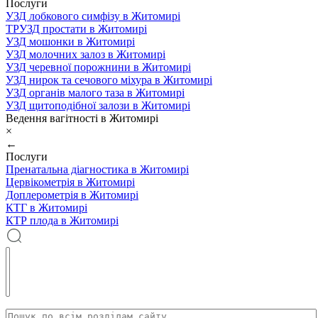
Послуги
УЗД лобкового симфізу в Житомирі
ТРУЗД простати в Житомирі
УЗД мошонки в Житомирі
УЗД молочних залоз в Житомирі
УЗД черевної порожнини в Житомирі
УЗД нирок та сечового міхура в Житомирі
УЗД органів малого таза в Житомирі
УЗД щитоподібної залози в Житомирі
Ведення вагітності в Житомирі
×
←
Послуги
Пренатальна діагностика в Житомирі
Цервікометрія в Житомирі
Доплерометрія в Житомирі
КТГ в Житомирі
КТР плода в Житомирі