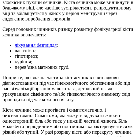
злоякісних пухлин яєчників. Кіста яєчника може виникнути в
будь-якому віці, але частіше зустрічається в репродуктивному
віці та збільшується у жінок у період менструації через
ендогенне вироблення гормонів.
Серед головних чинників ризику розвитку фолікулярної кісти
яєчника визначають:
лікування безпліддя
;
вагітність;
гіпотиреоз;
куріння;
перев’язка маткових труб.
Попри те, що значна частина кіст яєчників є випадково
дiагностованими під час гінекологічного обстеження або під
час візуалізації органів малого таза, детальний огляд з
урахуванням сімейного та/або гінекологічного анамнезу слід
проводити під час кожного візиту.
Кіста яєчника може протікати і симптоматично, і
безсимптомно. Симптоми, які можуть відчувати жінки є
односторонній біль або тиск у нижній частині живота. Біль
може бути періодичним або постійним і характеризуватися як
різкий або тупий. У разі розриву кісти або перекруту яєчника