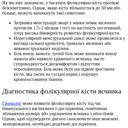
Як ми вже зазначили, у багатьох фолікулярна кіста протікає
безсимптомно. Однак, якщо кіста збільшується до 50 мм або
більше, можуть виникнути такі симптоми:
Затримка менструації: якщо у жінки немає місячних
протягом 1,5–2 місяців і тест на вагітність негативний,
існує висока ймовірність розвитку фолікулярної кісти.
Нерегулярний менструальний цикл: може проявлятися у
вигляді сильної кровотечі, тривалих місячних або
міжменструальних виділень.
Біль внизу живота: тупий біль може виникати внизу
живота або навколо ураженого яєчника, часто
супроводжується дискомфортом і відчуттям
переповнення. Біль може бути наслідком зростання
кісти, яка тисне на сусідні нерви і порушує
кровопостачання тканин.
Діагностика фолікулярної кісти яєчника
Гінеколог
може виявити фолікулярну кісту під час
бімануального вагінального дослідження, помітивши
збільшення розміру або ущільнення яєчника з обох боків.
Однак, щоб підтвердити діагноз і виключити інші можливі
захворювання, необхідні додаткові дослідження.