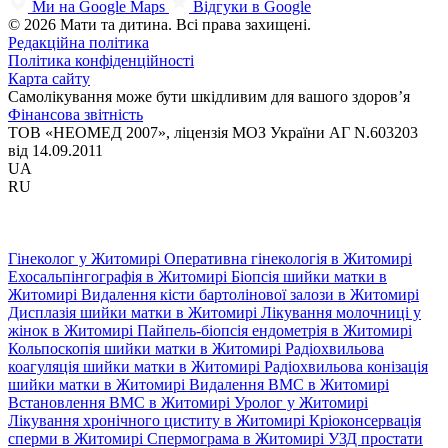
Ми на Google Maps
Відгуки в Google
© 2026 Мати та дитина. Всі права захищені.
Редакційна політика
Політика конфіденційності
Карта сайту
Самолікування може бути шкідливим для вашого здоров’я
Фінансова звітність
ТОВ «НЕОМЕД 2007», ліцензія МОЗ України АГ N.603203
від 14.09.2011
UA
RU
Гінеколог у Житомирі
Оперативна гінекологія в Житомирі
Ехосальпінгографія в Житомирі
Біопсія шийки матки в
Житомирі
Видалення кісти бартолінової залози в Житомирі
Дисплазія шийки матки в Житомирі
Лікування молочниці у
жінок в Житомирі
Пайпель-біопсія ендометрія в Житомирі
Кольпоскопія шийки матки в Житомирі
Радіохвильова
коагуляція шийки матки в Житомирі
Радіохвильова конізація
шийки матки в Житомирі
Видалення ВМС в Житомирі
Встановлення ВМС в Житомирі
Уролог у Житомирі
Лікування хронічного циститу в Житомирі
Кріоконсервація
сперми в Житомирі
Спермограма в Житомирі
УЗД простати