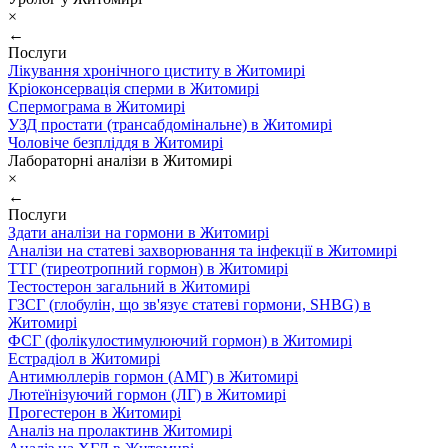
×
←
Послуги
Лікування хронічного циститу в Житомирі
Кріоконсервація сперми в Житомирі
Спермограма в Житомирі
УЗД простати (трансабдомінальне) в Житомирі
Чоловіче безпліддя в Житомирі
Лабораторні аналізи в Житомирі
×
←
Послуги
Здати аналізи на гормони в Житомирі
Аналізи на статеві захворювання та інфекції в Житомирі
ТТГ (тиреотропний гормон) в Житомирі
Тестостерон загальний в Житомирі
ГЗСГ (глобулін, що зв'язує статеві гормони, SHBG) в
Житомирі
ФСГ (фолікулостимулюючий гормон) в Житомирі
Естрадіол в Житомирі
Антимюллерів гормон (АМГ) в Житомирі
Лютеїнізуючий гормон (ЛГ) в Житомирі
Прогестерон в Житомирі
Аналіз на пролактинв Житомирі