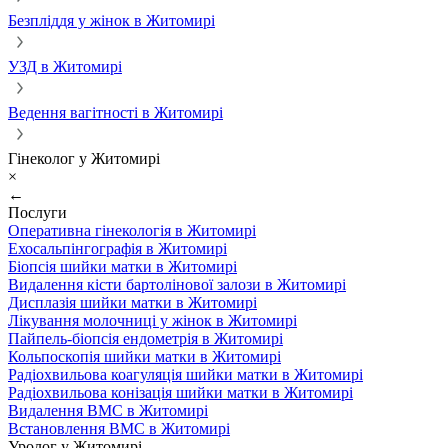
Безпліддя у жінок в Житомирі
УЗД в Житомирі
Ведення вагітності в Житомирі
Гінеколог у Житомирі
×
←
Послуги
Оперативна гінекологія в Житомирі
Ехосальпінгографія в Житомирі
Біопсія шийки матки в Житомирі
Видалення кісти бартолінової залози в Житомирі
Дисплазія шийки матки в Житомирі
Лікування молочниці у жінок в Житомирі
Пайпель-біопсія ендометрія в Житомирі
Кольпоскопія шийки матки в Житомирі
Радіохвильова коагуляція шийки матки в Житомирі
Радіохвильова конізація шийки матки в Житомирі
Видалення ВМС в Житомирі
Встановлення ВМС в Житомирі
Уролог у Житомирі