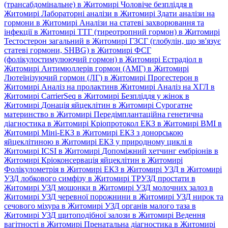
(трансабдомінальне) в Житомирі
Чоловіче безпліддя в
Житомирі
Лабораторні аналізи в Житомирі
Здати аналізи на
гормони в Житомирі
Аналізи на статеві захворювання та
інфекції в Житомирі
ТТГ (тиреотропний гормон) в Житомирі
Тестостерон загальний в Житомирі
ГЗСГ (глобулін, що зв'язує
статеві гормони, SHBG) в Житомирі
ФСГ
(фолікулостимулюючий гормон) в Житомирі
Естрадіол в
Житомирі
Антимюллерів гормон (АМГ) в Житомирі
Лютеїнізуючий гормон (ЛГ) в Житомирі
Прогестерон в
Житомирі
Аналіз на пролактинв Житомирі
Аналіз на ХГЛ в
Житомирі
CarrierSeq в Житомирі
Безпліддя у жінок в
Житомирі
Донація яйцеклітин в Житомирі
Сурогатне
материнство в Житомирі
Передімплантаційна генетична
діагностика в Житомирі
Кріопротокол ЕКЗ в Житомирі
ВМІ в
Житомирі
Міні-ЕКЗ в Житомирі
ЕКЗ з донорською
яйцеклітиною в Житомирі
ЕКЗ у природному циклі в
Житомирі
ICSI в Житомирі
Допоміжний хетчинг ембріонів в
Житомирі
Кріоконсервація яйцеклітин в Житомирі
Фолікулометрія в Житомирі
ЕКЗ в Житомирі
УЗД в Житомирі
УЗД лобкового симфізу в Житомирі
ТРУЗД простати в
Житомирі
УЗД мошонки в Житомирі
УЗД молочних залоз в
Житомирі
УЗД черевної порожнини в Житомирі
УЗД нирок та
сечового міхура в Житомирі
УЗД органів малого таза в
Житомирі
УЗД щитоподібної залози в Житомирі
Ведення
вагітності в Житомирі
Пренатальна діагностика в Житомирі