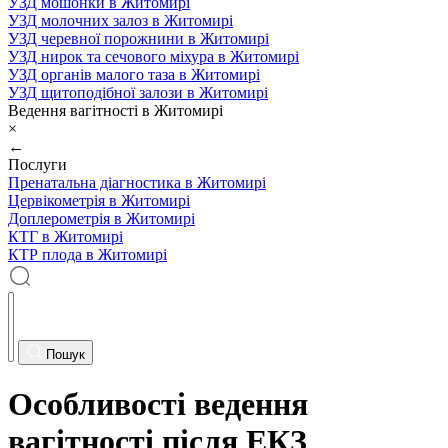
УЗД мошонки в Житомирі
УЗД молочних залоз в Житомирі
УЗД черевної порожнини в Житомирі
УЗД нирок та сечового міхура в Житомирі
УЗД органів малого таза в Житомирі
УЗД щитоподібної залози в Житомирі
Ведення вагітності в Житомирі
×
←
Послуги
Пренатальна діагностика в Житомирі
Цервікометрія в Житомирі
Доплерометрія в Житомирі
КТГ в Житомирі
КТР плода в Житомирі
Пошук
Особливості ведення
вагітності після ЕКЗ