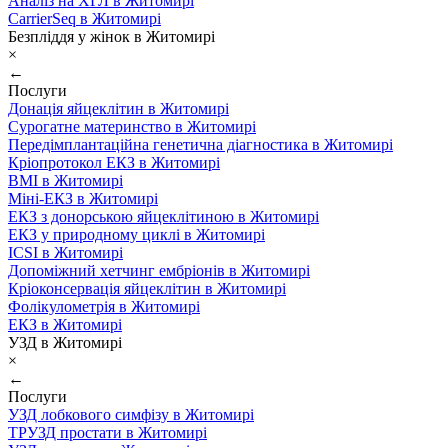
Аналіз на ХГЛ в Житомирі
CarrierSeq в Житомирі
Безпліддя у жінок в Житомирі
×
←
Послуги
Донація яйцеклітин в Житомирі
Сурогатне материнство в Житомирі
Передімплантаційна генетична діагностика в Житомирі
Кріопротокол ЕКЗ в Житомирі
ВМІ в Житомирі
Міні-ЕКЗ в Житомирі
ЕКЗ з донорською яйцеклітиною в Житомирі
ЕКЗ у природному циклі в Житомирі
ICSI в Житомирі
Допоміжний хетчинг ембріонів в Житомирі
Кріоконсервація яйцеклітин в Житомирі
Фолікулометрія в Житомирі
ЕКЗ в Житомирі
УЗД в Житомирі
×
←
Послуги
УЗД лобкового симфізу в Житомирі
ТРУЗД простати в Житомирі