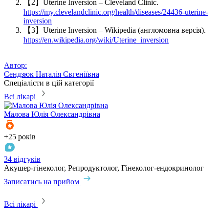
【2】Uterine Inversion – Cleveland Clinic.
https://my.clevelandclinic.org/health/diseases/24436-uterine-
inversion
【3】Uterine Inversion – Wikipedia (англомовна версія).
https://en.wikipedia.org/wiki/Uterine_inversion
Автор:
Сендзюк Наталія Євгеніївна
Спеціалісти в цій категорії
Всі лікарі
Малова
Юлія Олександрівна
+25 років
+
34 відгуків
1
Акушер-гінеколог, Репродуктолог, Гінеколог-ендокринолог
А
Записатись на прийом
З
Всі лікарі