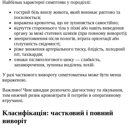
Найбільш характерні симптоми у породіллі:
гострий біль внизу живота, який виникає раптово та
посилюється;
виражена кровотеча, що не зупиняється самостійно;
відчуття стороннього тіла у піхві або навіть виведення
органу за межі статевих шляхів (при повному вивороті);
знепритомнення після пологів, втрата орієнтації або
сплутаність свідомості;
різке зниження артеріального тиску, блідість, холодний
піт, тахікардія;
ознаки післяпологового шоку — слабкість,
запаморочення, зупинка виділень лохій.
У разі часткового вивороту симптоматика може бути менш
вираженою.
Важливо! Чим швидше розпочато діагностику та лікування,
тим нижчий ризик крововтрати й потреби в оперативному
втручанні.
Класифікація: частковий і повний
виворіт