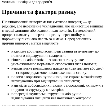
можливі наслідки для здоров’я.
Причини та фактори ризику
Післяпологовий виворіт матки (маткова інверсія) — це
рідкісне, але небезпечне ускладнення, яке найчастіше виникає
в перші хвилини або години після пологів. Патологічний
процес полягає у вивертанні органу через шийку в
порожнину піхви або навіть за її межі. Серед основних
причин вивороту матки виділяють:
надмірне або передчасне потягування за пуповину до
повного відшарування плаценти;
гіпотонія або атонія — зниження тонусу, яке
унеможливлює нормальне скорочення після пологів;
неправильне розміщення плаценти (центральне або дно)
— створює додаткове навантаження на стінку;
пологи з короткою пуповиною, що сприяє механічному
витягуванню при відшаруванні плаценти;
наявність доброякісних пухлин у порожнині, які можуть
порушити структуру міометрію;
попередні акушерські втручання або ручне
відшарування плаценти без належного контролю.