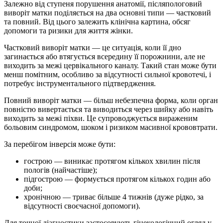
Залежно від ступеня порушення анатомії, післяпологовий
виворіт матки поділяється на два основні типи — частковий
та повний. Від цього залежить клінічна картина, обсяг
допомоги та ризики для життя жінки.
Частковий виворіт матки — це ситуація, коли її дно
загинається або втягується всередину її порожнини, але не
виходить за межі цервікального каналу. Такий стан може бути
менш помітним, особливо за відсутності сильної кровотечі, і
потребує інструментального підтвердження.
Повний виворіт матки — більш небезпечна форма, коли орган
повністю вивертається та виводиться через шийку або навіть
виходить за межі піхви. Це супроводжується вираженим
больовим синдромом, шоком і ризиком масивної крововтрати.
За перебігом інверсія може бути:
гострою — виникає протягом кількох хвилин після
пологів (найчастіше);
підгострою — формується протягом кількох годин або
доби;
хронічною — триває більше 4 тижнів (дуже рідко, за
відсутності своєчасної допомоги).
Для точної діагностики застосовують гінекологічний огляд у