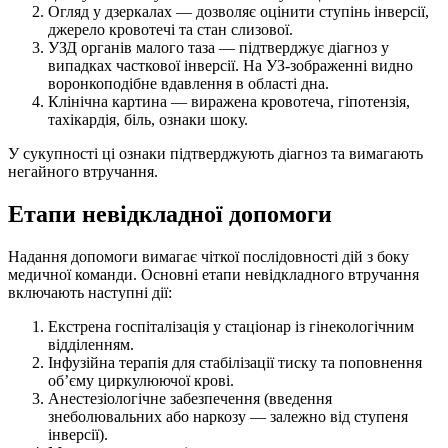
Огляд у дзеркалах — дозволяє оцінити ступінь інверсії,
джерело кровотечі та стан слизової.
УЗД органів малого таза — підтверджує діагноз у
випадках часткової інверсії. На УЗ-зображенні видно
воронкоподібне вдавлення в області дна.
Клінічна картина — виражена кровотеча, гіпотензія,
тахікардія, біль, ознаки шоку.
У сукупності ці ознаки підтверджують діагноз та вимагають
негайного втручання.
Етапи невідкладної допомоги
Надання допомоги вимагає чіткої послідовності дій з боку
медичної команди. Основні етапи невідкладного втручання
включають наступні дії:
Екстрена госпіталізація у стаціонар із гінекологічним
відділенням.
Інфузійна терапія для стабілізації тиску та поповнення
об’єму циркулюючої крові.
Анестезіологічне забезпечення (введення
знеболювальних або наркозу — залежно від ступеня
інверсії).