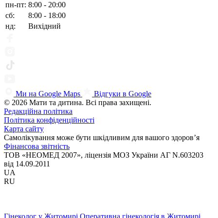
пн-пт:
8:00 - 20:00
сб:
8:00 - 18:00
нд:
Вихідний
Ми на Google Maps
Відгуки в Google
© 2026 Мати та дитина. Всі права захищені.
Редакційна політика
Політика конфіденційності
Карта сайту
Самолікування може бути шкідливим для вашого здоров’я
Фінансова звітність
ТОВ «НЕОМЕД 2007», ліцензія МОЗ України АГ N.603203
від 14.09.2011
UA
RU
Гінеколог у Житомирі
Оперативна гінекологія в Житомирі