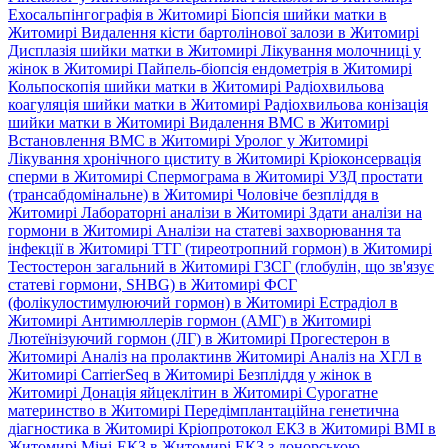
Ехосальпінгографія в Житомирі
Біопсія шийки матки в
Житомирі
Видалення кісти бартолінової залози в Житомирі
Дисплазія шийки матки в Житомирі
Лікування молочниці у
жінок в Житомирі
Пайпель-біопсія ендометрія в Житомирі
Кольпоскопія шийки матки в Житомирі
Радіохвильова
коагуляція шийки матки в Житомирі
Радіохвильова конізація
шийки матки в Житомирі
Видалення ВМС в Житомирі
Встановлення ВМС в Житомирі
Уролог у Житомирі
Лікування хронічного циститу в Житомирі
Кріоконсервація
сперми в Житомирі
Спермограма в Житомирі
УЗД простати
(трансабдомінальне) в Житомирі
Чоловіче безпліддя в
Житомирі
Лабораторні аналізи в Житомирі
Здати аналізи на
гормони в Житомирі
Аналізи на статеві захворювання та
інфекції в Житомирі
ТТГ (тиреотропний гормон) в Житомирі
Тестостерон загальний в Житомирі
ГЗСГ (глобулін, що зв'язує
статеві гормони, SHBG) в Житомирі
ФСГ
(фолікулостимулюючий гормон) в Житомирі
Естрадіол в
Житомирі
Антимюллерів гормон (АМГ) в Житомирі
Лютеїнізуючий гормон (ЛГ) в Житомирі
Прогестерон в
Житомирі
Аналіз на пролактинв Житомирі
Аналіз на ХГЛ в
Житомирі
CarrierSeq в Житомирі
Безпліддя у жінок в
Житомирі
Донація яйцеклітин в Житомирі
Сурогатне
материнство в Житомирі
Передімплантаційна генетична
діагностика в Житомирі
Кріопротокол ЕКЗ в Житомирі
ВМІ в
Житомирі
Міні-ЕКЗ в Житомирі
ЕКЗ з донорською