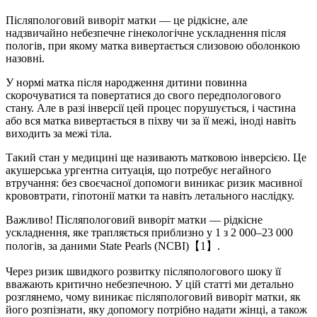
Післяпологовий виворіт матки — це рідкісне, але
надзвичайно небезпечне гінекологічне ускладнення після
пологів, при якому матка вивертається слизовою оболонкою
назовні.
У нормі матка після народження дитини повинна
скорочуватися та повертатися до свого передпологового
стану. Але в разі інверсії цей процес порушується, і частина
або вся матка вивертається в піхву чи за її межі, іноді навіть
виходить за межі тіла.
Такий стан у медицині ще називають матковою інверсією. Це
акушерська ургентна ситуація, що потребує негайного
втручання: без своєчасної допомоги виникає ризик масивної
крововтрати, гіпотонії матки та навіть летального наслідку.
Важливо! Післяпологовий виворіт матки — рідкісне
ускладнення, яке трапляється приблизно у 1 з 2 000–23 000
пологів, за даними State Pearls (NCBI)【1】.
Через ризик швидкого розвитку післяпологового шоку її
вважають критично небезпечною. У цій статті ми детально
розглянемо, чому виникає післяпологовий виворіт матки, як
його розпізнати, яку допомогу потрібно надати жінці, а також