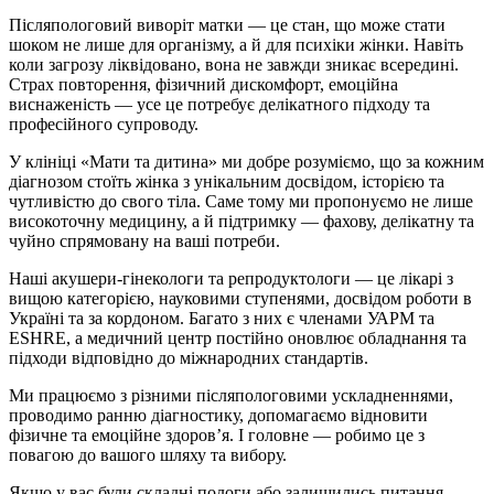
Післяпологовий виворіт матки — це стан, що може стати
шоком не лише для організму, а й для психіки жінки. Навіть
коли загрозу ліквідовано, вона не завжди зникає всередині.
Страх повторення, фізичний дискомфорт, емоційна
виснаженість — усе це потребує делікатного підходу та
професійного супроводу.
У клініці «Мати та дитина» ми добре розуміємо, що за кожним
діагнозом стоїть жінка з унікальним досвідом, історією та
чутливістю до свого тіла. Саме тому ми пропонуємо не лише
високоточну медицину, а й підтримку — фахову, делікатну та
чуйно спрямовану на ваші потреби.
Наші акушери-гінекологи та репродуктологи — це лікарі з
вищою категорією, науковими ступенями, досвідом роботи в
Україні та за кордоном. Багато з них є членами УАРМ та
ESHRE, а медичний центр постійно оновлює обладнання та
підходи відповідно до міжнародних стандартів.
Ми працюємо з різними післяпологовими ускладненнями,
проводимо ранню діагностику, допомагаємо відновити
фізичне та емоційне здоров’я. І головне — робимо це з
повагою до вашого шляху та вибору.
Якщо у вас були складні пологи або залишились питання