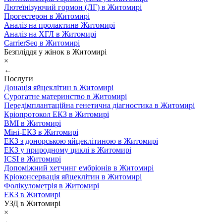
Лютеїнізуючий гормон (ЛГ) в Житомирі
Прогестерон в Житомирі
Аналіз на пролактинв Житомирі
Аналіз на ХГЛ в Житомирі
CarrierSeq в Житомирі
Безпліддя у жінок в Житомирі
×
←
Послуги
Донація яйцеклітин в Житомирі
Сурогатне материнство в Житомирі
Передімплантаційна генетична діагностика в Житомирі
Кріопротокол ЕКЗ в Житомирі
ВМІ в Житомирі
Міні-ЕКЗ в Житомирі
ЕКЗ з донорською яйцеклітиною в Житомирі
ЕКЗ у природному циклі в Житомирі
ICSI в Житомирі
Допоміжний хетчинг ембріонів в Житомирі
Кріоконсервація яйцеклітин в Житомирі
Фолікулометрія в Житомирі
ЕКЗ в Житомирі
УЗД в Житомирі
×
←