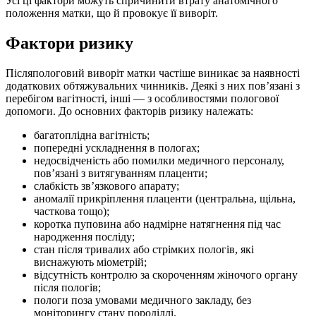
Усі ці фактори можуть спричинити втрату анатомічного
положення матки, що й провокує її виворіт.
Фактори ризику
Післяпологовий виворіт матки частіше виникає за наявності
додаткових обтяжувальних чинників. Деякі з них пов’язані з
перебігом вагітності, інші — з особливостями пологової
допомоги. До основних факторів ризику належать:
багатоплідна вагітність;
попередні ускладнення в пологах;
недосвідченість або помилки медичного персоналу,
пов’язані з витягуванням плаценти;
слабкість зв’язкового апарату;
аномалії прикріплення плаценти (центральна, щільна,
часткова тощо);
коротка пуповина або надмірне натягнення під час
народження посліду;
стан після тривалих або стрімких пологів, які
виснажують міометрій;
відсутність контролю за скороченням жіночого органу
після пологів;
пологи поза умовами медичного закладу, без
моніторингу стану породіллі.