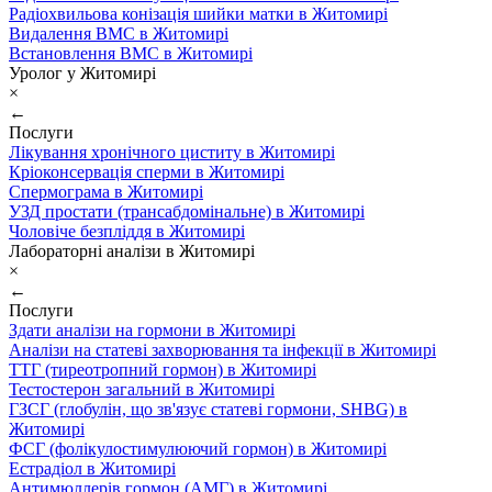
Радіохвильова конізація шийки матки в Житомирі
Видалення ВМС в Житомирі
Встановлення ВМС в Житомирі
Уролог у Житомирі
×
←
Послуги
Лікування хронічного циститу в Житомирі
Кріоконсервація сперми в Житомирі
Спермограма в Житомирі
УЗД простати (трансабдомінальне) в Житомирі
Чоловіче безпліддя в Житомирі
Лабораторні аналізи в Житомирі
×
←
Послуги
Здати аналізи на гормони в Житомирі
Аналізи на статеві захворювання та інфекції в Житомирі
ТТГ (тиреотропний гормон) в Житомирі
Тестостерон загальний в Житомирі
ГЗСГ (глобулін, що зв'язує статеві гормони, SHBG) в
Житомирі
ФСГ (фолікулостимулюючий гормон) в Житомирі
Естрадіол в Житомирі
Антимюллерів гормон (АМГ) в Житомирі