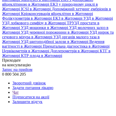
яйцеклітиною в Житомирі
ЕКЗ у природному циклі в
Житомирі
ICSI в Житомирі
Допоміжний хетчинг ембріонів в
Житомирі
Кріоконсервація яйцеклітин в Житомирі
Фолікулометрія в Житомирі
ЕКЗ в Житомирі
УЗД в Житомирі
УЗД лобкового симфізу в Житомирі
ТРУЗД простати в
Житомирі
УЗД мошонки в Житомирі
УЗД молочних залоз в
Житомирі
УЗД черевної порожнини в Житомирі
УЗД нирок та
сечового міхура в Житомирі
УЗД органів малого таза в
Житомирі
УЗД щитоподібної залози в Житомирі
Ведення
вагітності в Житомирі
Пренатальна діагностика в Житомирі
Цервікометрія в Житомирі
Доплерометрія в Житомирі
КТГ в
Житомирі
КТР плода в Житомирі
Приходьте
на консультацію
Запис на прийом
0 800 504 205
Зворотний дзвінок
Задати питання лікарю
Чат
Підписатися на акції
Залишити відгук