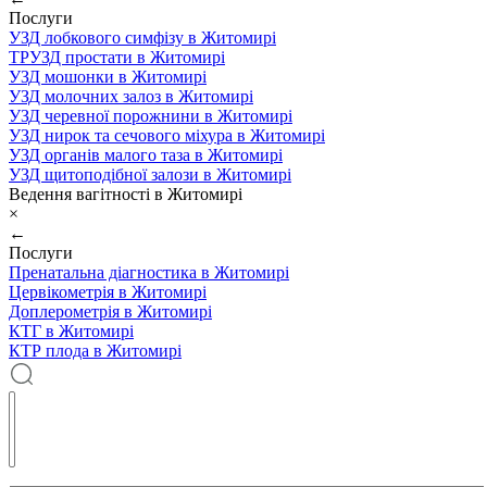
Послуги
УЗД лобкового симфізу в Житомирі
ТРУЗД простати в Житомирі
УЗД мошонки в Житомирі
УЗД молочних залоз в Житомирі
УЗД черевної порожнини в Житомирі
УЗД нирок та сечового міхура в Житомирі
УЗД органів малого таза в Житомирі
УЗД щитоподібної залози в Житомирі
Ведення вагітності в Житомирі
×
←
Послуги
Пренатальна діагностика в Житомирі
Цервікометрія в Житомирі
Доплерометрія в Житомирі
КТГ в Житомирі
КТР плода в Житомирі