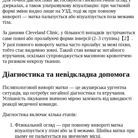
дзеркалах, а також ультразвукову візуалізацію: при частковій
формі зміни видно лише на УЗД, тоді як при повному
вивороті — матка пальпується або візуалізується поза межами
тіла.
За даними Cleveland Clinic, у більшості випадків зустрічаються
саме повні або пролабуючі форми інверсії (2–3 ступінь)【2】.
У разі повного вивороту матка часто пролабує за межі піхви,
тобто стає видимою зовні. Такий стан вимагає негайного
втручання, оскільки супроводжується масивною кровотечею
та ризиком некрозу тканин.
Діагностика та невідкладна допомога
Післяпологовий виворіт матки — це акушерська ургентна
ситуація, що потребує негайної діагностики та втручання.
Успішність лікування значною мірою залежить від швидкості
реакції медичної команди.
Діагностика включає кілька етапів:
Фізикальний огляд — при повному вивороті матка
візуалізується у піхві або за її межами. Шийка матки при
цьому не пальпується на звичному місці.