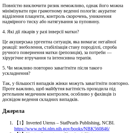
Повністю виключити ризик неможливо, однак його можна
мінімізувати при грамотному веденні пологів: акуратне
відділення плаценти, контроль скорочень, уникнення
надмірного тиску або натягування за пуповину.
4. Які дії лікарів у разі інверсії матки?
Це акушерська ургентна ситуація, яка вимагає негайної
реакції: знеболення, стабілізація стану породіллі, спроба
ручного повернення матки (репозиція), за потреби —
хірургічне втручання та інтенсивна терапія.
5. Чи можливо повторно завагітніти після такого
ускладнення?
Так, у більшості випадків жінки можуть завагітніти повторно.
Проте важливо, щоб майбутня вагітність проходила під
ретельним медичним контролем, особливо у фахівців із
досвідом ведення складних випадків.
Джерела
【1】Inverted Uterus – StatPearls Publishing, NCBI.
https://www.ncbi.nlm.nih.gov/books/NBK560846/