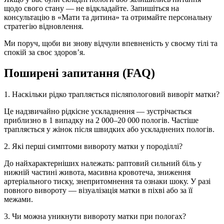
щодо свого стану — не відкладайте. Запишіться на
консультацію в «Мати та дитина» та отримайте персональну
стратегію відновлення.
Ми поруч, щоби ви знову відчули впевненість у своєму тілі та
спокій за своє здоров’я.
Поширені запитання (FAQ)
1. Наскільки рідко трапляється післяпологовий виворіт матки?
Це надзвичайно рідкісне ускладнення — зустрічається
приблизно в 1 випадку на 2 000–20 000 пологів. Частіше
трапляється у жінок після швидких або ускладнених пологів.
2. Які перші симптоми вивороту матки у породіллі?
До найхарактерніших належать: раптовий сильний біль у
нижній частині живота, масивна кровотеча, зниження
артеріального тиску, знепритомнення та ознаки шоку. У разі
повного вивороту — візуалізація матки в піхві або за її
межами.
3. Чи можна уникнути вивороту матки при пологах?