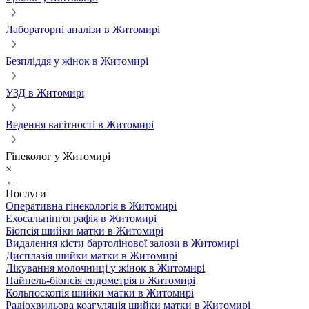
Лабораторні аналізи в Житомирі
Безпліддя у жінок в Житомирі
УЗД в Житомирі
Ведення вагітності в Житомирі
Гінеколог у Житомирі
×
←
Послуги
Оперативна гінекологія в Житомирі
Ехосальпінгографія в Житомирі
Біопсія шийки матки в Житомирі
Видалення кісти бартолінової залози в Житомирі
Дисплазія шийки матки в Житомирі
Лікування молочниці у жінок в Житомирі
Пайпель-біопсія ендометрія в Житомирі
Кольпоскопія шийки матки в Житомирі
Радіохвильова коагуляція шийки матки в Житомирі