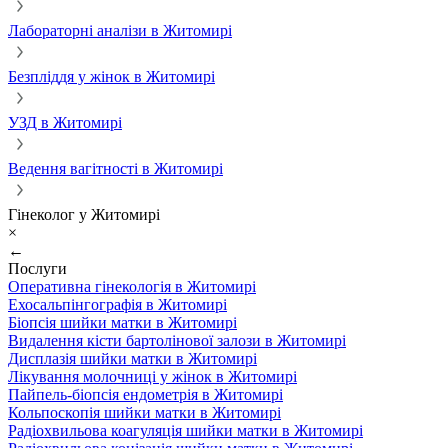
Лабораторні аналізи в Житомирі
Безпліддя у жінок в Житомирі
УЗД в Житомирі
Ведення вагітності в Житомирі
Гінеколог у Житомирі
×
←
Послуги
Оперативна гінекологія в Житомирі
Ехосальпінгографія в Житомирі
Біопсія шийки матки в Житомирі
Видалення кісти бартолінової залози в Житомирі
Дисплазія шийки матки в Житомирі
Лікування молочниці у жінок в Житомирі
Пайпель-біопсія ендометрія в Житомирі
Кольпоскопія шийки матки в Житомирі
Радіохвильова коагуляція шийки матки в Житомирі