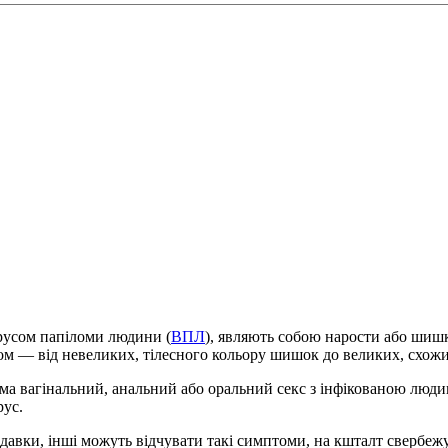
ірусом папіломи людини (
ВПЛ
), являють собою нарости або шишки,
ом — від невеликих, тілесного кольору шишок до великих, схожи
ема вагінальний, анальний або оральний секс з інфікованою лю
рус.
давки, інші можуть відчувати такі симптоми, на кшталт свербеж