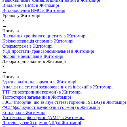
Радіохвильова конізація шийки матки в Житомирі
Видалення ВМС в Житомирі
Встановлення ВМС в Житомирі
Уролог у Житомирі
×
←
Послуги
Лікування хронічного циститу в Житомирі
Кріоконсервація сперми в Житомирі
Спермограма в Житомирі
УЗД простати (трансабдомінальне) в Житомирі
Чоловіче безпліддя в Житомирі
Лабораторні аналізи в Житомирі
×
←
Послуги
Здати аналізи на гормони в Житомирі
Аналізи на статеві захворювання та інфекції в Житомирі
ТТГ (тиреотропний гормон) в Житомирі
Тестостерон загальний в Житомирі
ГЗСГ (глобулін, що зв'язує статеві гормони, SHBG) в Житомирі
ФСГ (фолікулостимулюючий гормон) в Житомирі
Естрадіол в Житомирі
Антимюллерів гормон (АМГ) в Житомирі
Лютеїнізуючий гормон (ЛГ) в Житомирі