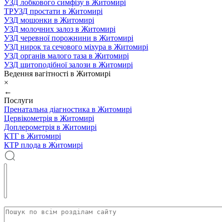
УЗД лобкового симфізу в Житомирі
ТРУЗД простати в Житомирі
УЗД мошонки в Житомирі
УЗД молочних залоз в Житомирі
УЗД черевної порожнини в Житомирі
УЗД нирок та сечового міхура в Житомирі
УЗД органів малого таза в Житомирі
УЗД щитоподібної залози в Житомирі
Ведення вагітності в Житомирі
×
←
Послуги
Пренатальна діагностика в Житомирі
Цервікометрія в Житомирі
Доплерометрія в Житомирі
КТГ в Житомирі
КТР плода в Житомирі