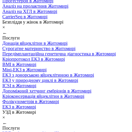
Прогестерон в Житомирі
Аналіз на пролактинв Житомирі
Аналіз на ХГЛ в Житомирі
CarrierSeq в Житомирі
Безпліддя у жінок в Житомирі
×
←
Послуги
Донація яйцеклітин в Житомирі
Сурогатне материнство в Житомирі
Передімплантаційна генетична діагностика в Житомирі
Кріопротокол ЕКЗ в Житомирі
ВМІ в Житомирі
Міні-ЕКЗ в Житомирі
ЕКЗ з донорською яйцеклітиною в Житомирі
ЕКЗ у природному циклі в Житомирі
ICSI в Житомирі
Допоміжний хетчинг ембріонів в Житомирі
Кріоконсервація яйцеклітин в Житомирі
Фолікулометрія в Житомирі
ЕКЗ в Житомирі
УЗД в Житомирі
×
←
Послуги