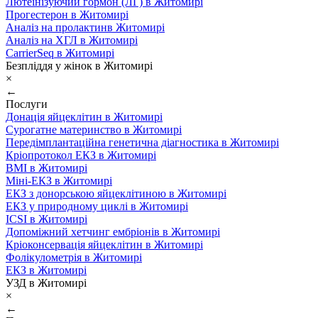
Лютеїнізуючий гормон (ЛГ) в Житомирі
Прогестерон в Житомирі
Аналіз на пролактинв Житомирі
Аналіз на ХГЛ в Житомирі
CarrierSeq в Житомирі
Безпліддя у жінок в Житомирі
×
←
Послуги
Донація яйцеклітин в Житомирі
Сурогатне материнство в Житомирі
Передімплантаційна генетична діагностика в Житомирі
Кріопротокол ЕКЗ в Житомирі
ВМІ в Житомирі
Міні-ЕКЗ в Житомирі
ЕКЗ з донорською яйцеклітиною в Житомирі
ЕКЗ у природному циклі в Житомирі
ICSI в Житомирі
Допоміжний хетчинг ембріонів в Житомирі
Кріоконсервація яйцеклітин в Житомирі
Фолікулометрія в Житомирі
ЕКЗ в Житомирі
УЗД в Житомирі
×
←