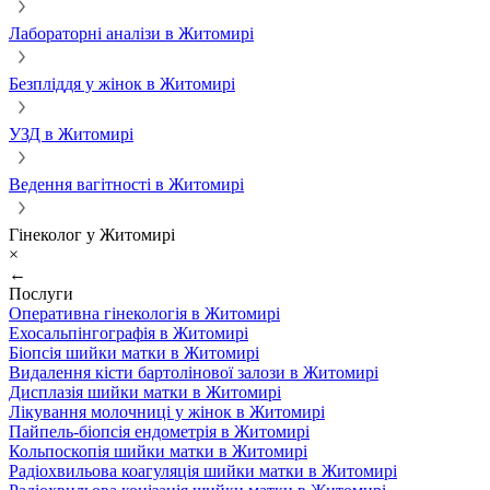
Лабораторні аналізи в Житомирі
Безпліддя у жінок в Житомирі
УЗД в Житомирі
Ведення вагітності в Житомирі
Гінеколог у Житомирі
×
←
Послуги
Оперативна гінекологія в Житомирі
Ехосальпінгографія в Житомирі
Біопсія шийки матки в Житомирі
Видалення кісти бартолінової залози в Житомирі
Дисплазія шийки матки в Житомирі
Лікування молочниці у жінок в Житомирі
Пайпель-біопсія ендометрія в Житомирі
Кольпоскопія шийки матки в Житомирі
Радіохвильова коагуляція шийки матки в Житомирі