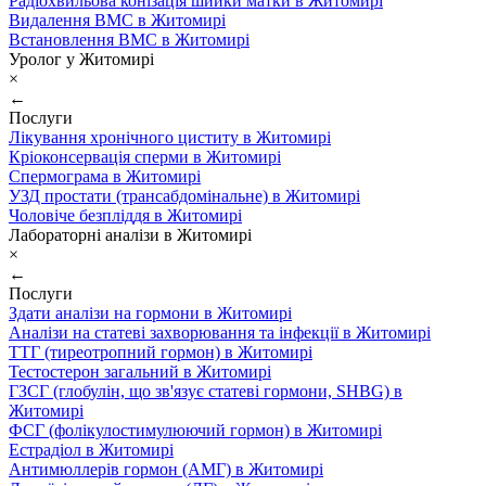
Радіохвильова конізація шийки матки в Житомирі
Видалення ВМС в Житомирі
Встановлення ВМС в Житомирі
Уролог у Житомирі
×
←
Послуги
Лікування хронічного циститу в Житомирі
Кріоконсервація сперми в Житомирі
Спермограма в Житомирі
УЗД простати (трансабдомінальне) в Житомирі
Чоловіче безпліддя в Житомирі
Лабораторні аналізи в Житомирі
×
←
Послуги
Здати аналізи на гормони в Житомирі
Аналізи на статеві захворювання та інфекції в Житомирі
ТТГ (тиреотропний гормон) в Житомирі
Тестостерон загальний в Житомирі
ГЗСГ (глобулін, що зв'язує статеві гормони, SHBG) в
Житомирі
ФСГ (фолікулостимулюючий гормон) в Житомирі
Естрадіол в Житомирі
Антимюллерів гормон (АМГ) в Житомирі