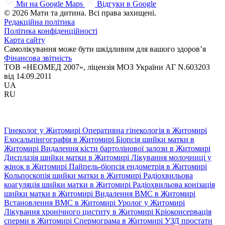
Ми на Google Maps
Відгуки в Google
© 2026 Мати та дитина. Всі права захищені.
Редакційна політика
Політика конфіденційності
Карта сайту
Самолікування може бути шкідливим для вашого здоров’я
Фінансова звітність
ТОВ «НЕОМЕД 2007», ліцензія МОЗ України АГ N.603203
від 14.09.2011
UA
RU
Гінеколог у Житомирі
Оперативна гінекологія в Житомирі
Ехосальпінгографія в Житомирі
Біопсія шийки матки в
Житомирі
Видалення кісти бартолінової залози в Житомирі
Дисплазія шийки матки в Житомирі
Лікування молочниці у
жінок в Житомирі
Пайпель-біопсія ендометрія в Житомирі
Кольпоскопія шийки матки в Житомирі
Радіохвильова
коагуляція шийки матки в Житомирі
Радіохвильова конізація
шийки матки в Житомирі
Видалення ВМС в Житомирі
Встановлення ВМС в Житомирі
Уролог у Житомирі
Лікування хронічного циститу в Житомирі
Кріоконсервація
сперми в Житомирі
Спермограма в Житомирі
УЗД простати