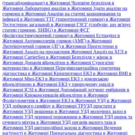
(трансабдомінальне) в Житомирі
Чоловіче безпліддя в
Житомирі
Лабораторні аналізи в Житомирі
Здати аналізи на
гормони в Житомирі
Аналізи на статеві захворювання та
інфекції в Житомирі
ТТГ (тиреотропний гормон) в Житомирі
Тестостерон загальний в Житомирі
ГЗСГ (глобулін, що зв'язує
статеві гормони, SHBG) в Житомирі
ФСГ
(фолікулостимулюючий гормон) в Житомирі
Естрадіол в
Житомирі
Антимюллерів гормон (АМГ) в Житомирі
Лютеїнізуючий гормон (ЛГ) в Житомирі
Прогестерон в
Житомирі
Аналіз на пролактинв Житомирі
Аналіз на ХГЛ в
Житомирі
CarrierSeq в Житомирі
Безпліддя у жінок в
Житомирі
Донація яйцеклітин в Житомирі
Сурогатне
материнство в Житомирі
Передімплантаційна генетична
діагностика в Житомирі
Кріопротокол ЕКЗ в Житомирі
ВМІ в
Житомирі
Міні-ЕКЗ в Житомирі
ЕКЗ з донорською
яйцеклітиною в Житомирі
ЕКЗ у природному циклі в
Житомирі
ICSI в Житомирі
Допоміжний хетчинг ембріонів в
Житомирі
Кріоконсервація яйцеклітин в Житомирі
Фолікулометрія в Житомирі
ЕКЗ в Житомирі
УЗД в Житомирі
УЗД лобкового симфізу в Житомирі
ТРУЗД простати в
Житомирі
УЗД мошонки в Житомирі
УЗД молочних залоз в
Житомирі
УЗД черевної порожнини в Житомирі
УЗД нирок та
сечового міхура в Житомирі
УЗД органів малого таза в
Житомирі
УЗД щитоподібної залози в Житомирі
Ведення
вагітності в Житомирі
Пренатальна діагностика в Житомирі