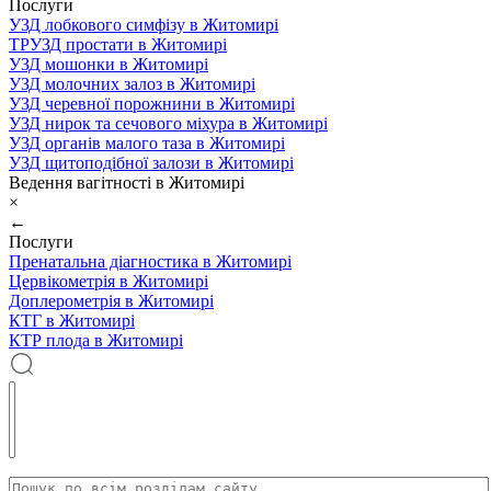
Послуги
УЗД лобкового симфізу в Житомирі
ТРУЗД простати в Житомирі
УЗД мошонки в Житомирі
УЗД молочних залоз в Житомирі
УЗД черевної порожнини в Житомирі
УЗД нирок та сечового міхура в Житомирі
УЗД органів малого таза в Житомирі
УЗД щитоподібної залози в Житомирі
Ведення вагітності в Житомирі
×
←
Послуги
Пренатальна діагностика в Житомирі
Цервікометрія в Житомирі
Доплерометрія в Житомирі
КТГ в Житомирі
КТР плода в Житомирі