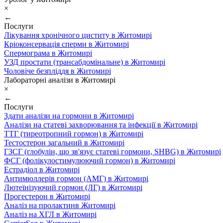
×
←
Послуги
Лікування хронічного циститу в Житомирі
Кріоконсервація сперми в Житомирі
Спермограма в Житомирі
УЗД простати (трансабдомінальне) в Житомирі
Чоловіче безпліддя в Житомирі
Лабораторні аналізи в Житомирі
×
←
Послуги
Здати аналізи на гормони в Житомирі
Аналізи на статеві захворювання та інфекції в Житомирі
ТТГ (тиреотропний гормон) в Житомирі
Тестостерон загальний в Житомирі
ГЗСГ (глобулін, що зв'язує статеві гормони, SHBG) в Житомирі
ФСГ (фолікулостимулюючий гормон) в Житомирі
Естрадіол в Житомирі
Антимюллерів гормон (АМГ) в Житомирі
Лютеїнізуючий гормон (ЛГ) в Житомирі
Прогестерон в Житомирі
Аналіз на пролактинв Житомирі
Аналіз на ХГЛ в Житомирі