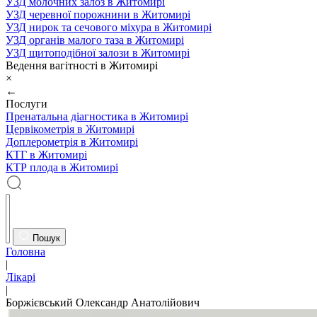
УЗД молочних залоз в Житомирі
УЗД черевної порожнини в Житомирі
УЗД нирок та сечового міхура в Житомирі
УЗД органів малого таза в Житомирі
УЗД щитоподібної залози в Житомирі
Ведення вагітності в Житомирі
×
←
Послуги
Пренатальна діагностика в Житомирі
Цервікометрія в Житомирі
Доплерометрія в Житомирі
КТГ в Житомирі
КТР плода в Житомирі
Пошук
Головна
|
Лікарі
|
Боржієвський Олександр Анатолійович