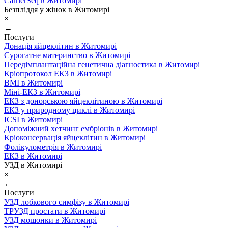
CarrierSeq в Житомирі
Безпліддя у жінок в Житомирі
×
←
Послуги
Донація яйцеклітин в Житомирі
Сурогатне материнство в Житомирі
Передімплантаційна генетична діагностика в Житомирі
Кріопротокол ЕКЗ в Житомирі
ВМІ в Житомирі
Міні-ЕКЗ в Житомирі
ЕКЗ з донорською яйцеклітиною в Житомирі
ЕКЗ у природному циклі в Житомирі
ICSI в Житомирі
Допоміжний хетчинг ембріонів в Житомирі
Кріоконсервація яйцеклітин в Житомирі
Фолікулометрія в Житомирі
ЕКЗ в Житомирі
УЗД в Житомирі
×
←
Послуги
УЗД лобкового симфізу в Житомирі
ТРУЗД простати в Житомирі
УЗД мошонки в Житомирі