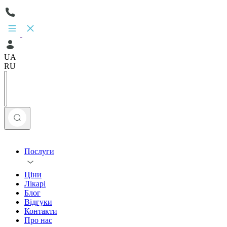
UA
RU
Послуги
Ціни
Лікарі
Блог
Відгуки
Контакти
Про нас