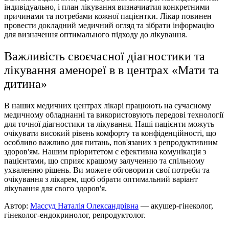
індивідуально, і план лікування визначиатия конкретними
причинами та потребами кожної пацієнтки. Лікар повинен
провести докладний медичний огляд та зібрати інформацію
для визначення оптимального підходу до лікування.
Важливість своєчасної діагностики та
лікування аменореї в в центрах «Мати та
дитина»
В наших медичних центрах лікарі працюють на сучасному
медичному обладнанні та використовують передові технології
для точної діагностики та лікування. Наші пацієнти можуть
очікувати високий рівень комфорту та конфіденційності, що
особливо важливо для питань, пов'язаних з репродуктивним
здоров'ям. Нашим пріоритетом є ефективна комунікація з
пацієнтами, що сприяє кращому залученню та спільному
ухваленню рішень. Ви можете обговорити свої потреби та
очікування з лікарем, щоб обрати оптимальний варіант
лікування для свого здоров'я.
Автор:
Массуд Наталія Олександрівна
— акушер-гінеколог,
гінеколог-ендокринолог, репродуктолог.