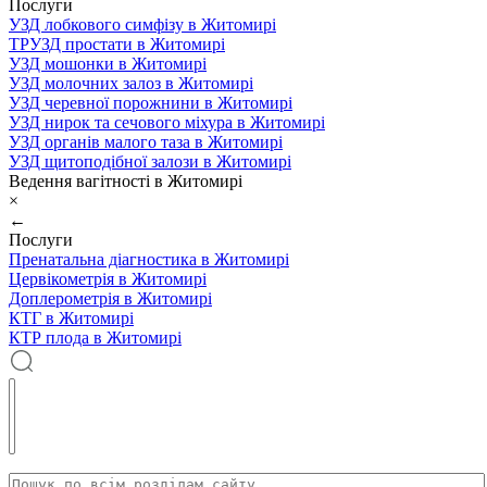
Послуги
УЗД лобкового симфізу в Житомирі
ТРУЗД простати в Житомирі
УЗД мошонки в Житомирі
УЗД молочних залоз в Житомирі
УЗД черевної порожнини в Житомирі
УЗД нирок та сечового міхура в Житомирі
УЗД органів малого таза в Житомирі
УЗД щитоподібної залози в Житомирі
Ведення вагітності в Житомирі
×
←
Послуги
Пренатальна діагностика в Житомирі
Цервікометрія в Житомирі
Доплерометрія в Житомирі
КТГ в Житомирі
КТР плода в Житомирі