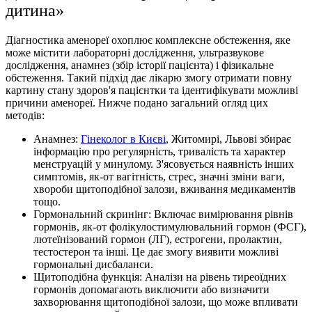
дитина»
Діагностика аменореї охоплює комплексне обстеження, яке
може містити лабораторні дослідження, ультразвукове
дослідження, анамнез (збір історії пацієнта) і фізикальне
обстеження. Такий підхід дає лікарю змогу отримати повну
картину стану здоров'я пацієнтки та ідентифікувати можливі
причини аменореї. Нижче подано загальний огляд цих
методів:
Анамнез:
Гінеколог в Києві
, Житомирі, Львові збирає
інформацію про регулярність, тривалість та характер
менструацій у минулому. З'ясовується наявність інших
симптомів, як-от вагітність, стрес, значні зміни ваги,
хвороби щитоподібної залози, вживання медикаментів
тощо.
Гормональний скринінг: Включає вимірювання рівнів
гормонів, як-от фолікулостимулювальний гормон (ФСГ),
лютеїнізований гормон (ЛГ), естрогени, пролактин,
тестостерон та інші. Це дає змогу виявити можливі
гормональні дисбаланси.
Щитоподібна функція: Аналізи на рівень тиреоїдних
гормонів допомагають виключити або визначити
захворювання щитоподібної залози, що може впливати