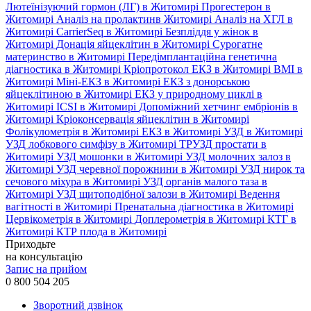
Лютеїнізуючий гормон (ЛГ) в Житомирі
Прогестерон в
Житомирі
Аналіз на пролактинв Житомирі
Аналіз на ХГЛ в
Житомирі
CarrierSeq в Житомирі
Безпліддя у жінок в
Житомирі
Донація яйцеклітин в Житомирі
Сурогатне
материнство в Житомирі
Передімплантаційна генетична
діагностика в Житомирі
Кріопротокол ЕКЗ в Житомирі
ВМІ в
Житомирі
Міні-ЕКЗ в Житомирі
ЕКЗ з донорською
яйцеклітиною в Житомирі
ЕКЗ у природному циклі в
Житомирі
ICSI в Житомирі
Допоміжний хетчинг ембріонів в
Житомирі
Кріоконсервація яйцеклітин в Житомирі
Фолікулометрія в Житомирі
ЕКЗ в Житомирі
УЗД в Житомирі
УЗД лобкового симфізу в Житомирі
ТРУЗД простати в
Житомирі
УЗД мошонки в Житомирі
УЗД молочних залоз в
Житомирі
УЗД черевної порожнини в Житомирі
УЗД нирок та
сечового міхура в Житомирі
УЗД органів малого таза в
Житомирі
УЗД щитоподібної залози в Житомирі
Ведення
вагітності в Житомирі
Пренатальна діагностика в Житомирі
Цервікометрія в Житомирі
Доплерометрія в Житомирі
КТГ в
Житомирі
КТР плода в Житомирі
Приходьте
на консультацію
Запис на прийом
0 800 504 205
Зворотний дзвінок