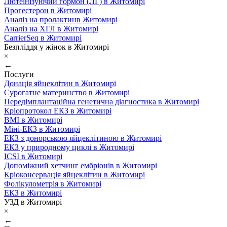
Лютеїнізуючий гормон (ЛГ) в Житомирі
Прогестерон в Житомирі
Аналіз на пролактинв Житомирі
Аналіз на ХГЛ в Житомирі
CarrierSeq в Житомирі
Безпліддя у жінок в Житомирі
×
←
Послуги
Донація яйцеклітин в Житомирі
Сурогатне материнство в Житомирі
Передімплантаційна генетична діагностика в Житомирі
Кріопротокол ЕКЗ в Житомирі
ВМІ в Житомирі
Міні-ЕКЗ в Житомирі
ЕКЗ з донорською яйцеклітиною в Житомирі
ЕКЗ у природному циклі в Житомирі
ICSI в Житомирі
Допоміжний хетчинг ембріонів в Житомирі
Кріоконсервація яйцеклітин в Житомирі
Фолікулометрія в Житомирі
ЕКЗ в Житомирі
УЗД в Житомирі
×
←