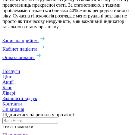
представниць прекрасної статі. За статистикою, з такими
проблемами стикається близько 40% жінок репродуктивного
віку. Сучасна гінекологія розглядає менструальні розлади не
просто як тимчасову незручність, а як важливий індикатор
загального стану організму.…
Запис на прийом
Кабінет пацієнта
Оплата онлайн
Послуги
Ціни
Акції
Блог
Лікарі
Залишити відгук
Контакти
Співпраця
Підписатися на розсилку про акції
Текст помилки
Підписатися