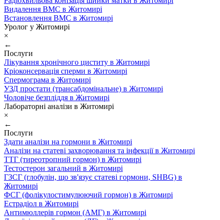
Радіохвильова конізація шийки матки в Житомирі
Видалення ВМС в Житомирі
Встановлення ВМС в Житомирі
Уролог у Житомирі
×
←
Послуги
Лікування хронічного циститу в Житомирі
Кріоконсервація сперми в Житомирі
Спермограма в Житомирі
УЗД простати (трансабдомінальне) в Житомирі
Чоловіче безпліддя в Житомирі
Лабораторні аналізи в Житомирі
×
←
Послуги
Здати аналізи на гормони в Житомирі
Аналізи на статеві захворювання та інфекції в Житомирі
ТТГ (тиреотропний гормон) в Житомирі
Тестостерон загальний в Житомирі
ГЗСГ (глобулін, що зв'язує статеві гормони, SHBG) в
Житомирі
ФСГ (фолікулостимулюючий гормон) в Житомирі
Естрадіол в Житомирі
Антимюллерів гормон (АМГ) в Житомирі