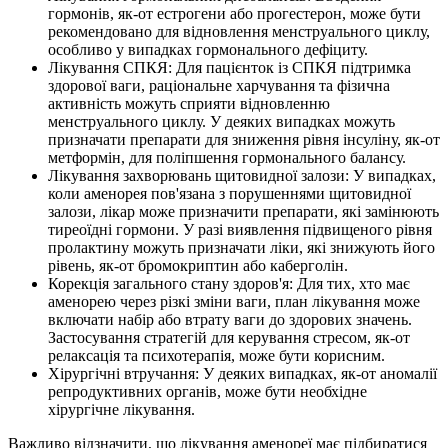
гормонів, як-от естрогени або прогестерон, може бути
рекомендовано для відновлення менструального циклу,
особливо у випадках гормонального дефіциту.
Лікування СПКЯ: Для пацієнток із СПКЯ підтримка
здорової ваги, раціональне харчування та фізична
активність можуть сприяти відновленню
менструального циклу. У деяких випадках можуть
призначати препарати для зниження рівня інсуліну, як-от
метформін, для поліпшення гормонального балансу.
Лікування захворювань щитовидної залози: У випадках,
коли аменорея пов'язана з порушеннями щитовидної
залози, лікар може призначити препарати, які замінюють
тиреоїдні гормони. У разі виявлення підвищеного рівня
пролактину можуть призначати ліки, які знижують його
рівень, як-от бромокриптин або каберголін.
Корекція загального стану здоров'я: Для тих, хто має
аменорею через різкі зміни ваги, план лікування може
включати набір або втрату ваги до здорових значень.
Застосування стратегій для керування стресом, як-от
релаксація та психотерапія, може бути корисним.
Хірургічні втручання: У деяких випадках, як-от аномалії
репродуктивних органів, може бути необхідне
хірургічне лікування.
Важливо відзначити, що лікування аменореї має підбиратися