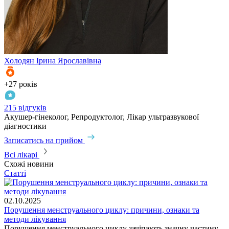
Холодян
Ірина Ярославівна
+27 років
+
215 відгуків
3
Акушер-гінеколог, Репродуктолог, Лікар ультразвукової
А
діагностики
З
Записатись на прийом
Всі лікарі
Схожі новини
Статті
02.10.2025
Порушення менструального циклу: причини, ознаки та
методи лікування
​Порушення менструального циклу зачіпають значну частину