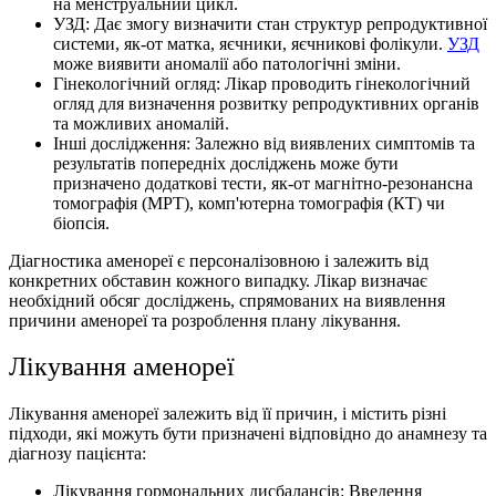
на менструальний цикл.
УЗД: Дає змогу визначити стан структур репродуктивної
системи, як-от матка, яєчники, яєчникові фолікули.
УЗД
може виявити аномалії або патологічні зміни.
Гінекологічний огляд: Лікар проводить гінекологічний
огляд для визначення розвитку репродуктивних органів
та можливих аномалій.
Інші дослідження: Залежно від виявлених симптомів та
результатів попередніх досліджень може бути
призначено додаткові тести, як-от магнітно-резонансна
томографія (МРТ), комп'ютерна томографія (КТ) чи
біопсія.
Діагностика аменореї є персоналізовною і залежить від
конкретних обставин кожного випадку. Лікар визначає
необхідний обсяг досліджень, спрямованих на виявлення
причини аменореї та розроблення плану лікування.
Лікування аменореї
Лікування аменореї залежить від її причин, і містить різні
підходи, які можуть бути призначені відповідно до анамнезу та
діагнозу пацієнта:
Лікування гормональних дисбалансів: Введення