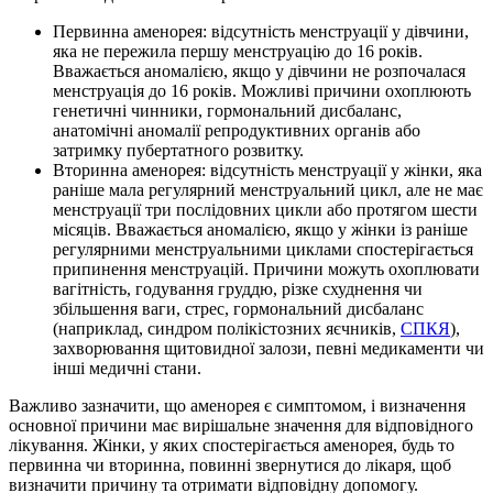
Первинна аменорея: відсутність менструації у дівчини,
яка не пережила першу менструацію до 16 років.
Вважається аномалією, якщо у дівчини не розпочалася
менструація до 16 років. Можливі причини охоплюють
генетичні чинники, гормональний дисбаланс,
анатомічні аномалії репродуктивних органів або
затримку пубертатного розвитку.
Вторинна аменорея: відсутність менструації у жінки, яка
раніше мала регулярний менструальний цикл, але не має
менструації три послідовних цикли або протягом шести
місяців. Вважається аномалією, якщо у жінки із раніше
регулярними менструальними циклами спостерігається
припинення менструацій. Причини можуть охоплювати
вагітність, годування груддю, різке схуднення чи
збільшення ваги, стрес, гормональний дисбаланс
(наприклад, синдром полікістозних яєчників,
СПКЯ
),
захворювання щитовидної залози, певні медикаменти чи
інші медичні стани.
Важливо зазначити, що аменорея є симптомом, і визначення
основної причини має вирішальне значення для відповідного
лікування. Жінки, у яких спостерігається аменорея, будь то
первинна чи вторинна, повинні звернутися до лікаря, щоб
визначити причину та отримати відповідну допомогу.