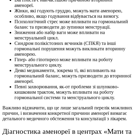
аменореї.
Жінки, які годують груддю, можуть мати аменорею,
особливо, якщо годування відбувається на вимогу.
Психологічний стрес може впливати на гормональний
баланс та призводити до зупинки менструації.
Зниження або набір ваги може впливати на
менструальний цикл.
Синдром полікістозних яєчників (СПКЯ) та інші
гормональні порушення можуть викликати вторинну
аменорею.
Гіпер- або гіпотиреоз може впливати на роботу
менструального циклу.
Деякі медикаменти, зокрема ті, які впливають на
гормональний баланс, можуть призводити до вторинної
аменореї.
Певні захворювання, як-от проблеми зі шлунково-
кишковим трактом, можуть впливати на роботу
гормональної системи та менструального циклу.
Важливо відзначити, що це лише загальний перелік можливих
причин, і визначення конкретної причини аменореї вимагає
детального медичного обстеження та консультації з лікарем.
Діагностика аменореї в центрах «Мати та