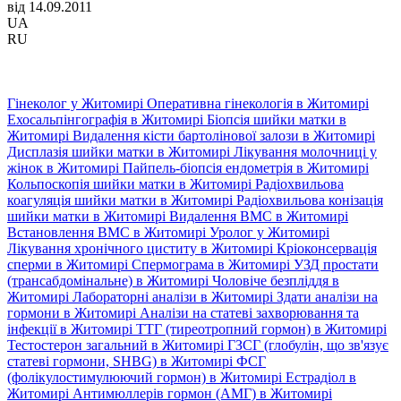
від 14.09.2011
UA
RU
Гінеколог у Житомирі
Оперативна гінекологія в Житомирі
Ехосальпінгографія в Житомирі
Біопсія шийки матки в
Житомирі
Видалення кісти бартолінової залози в Житомирі
Дисплазія шийки матки в Житомирі
Лікування молочниці у
жінок в Житомирі
Пайпель-біопсія ендометрія в Житомирі
Кольпоскопія шийки матки в Житомирі
Радіохвильова
коагуляція шийки матки в Житомирі
Радіохвильова конізація
шийки матки в Житомирі
Видалення ВМС в Житомирі
Встановлення ВМС в Житомирі
Уролог у Житомирі
Лікування хронічного циститу в Житомирі
Кріоконсервація
сперми в Житомирі
Спермограма в Житомирі
УЗД простати
(трансабдомінальне) в Житомирі
Чоловіче безпліддя в
Житомирі
Лабораторні аналізи в Житомирі
Здати аналізи на
гормони в Житомирі
Аналізи на статеві захворювання та
інфекції в Житомирі
ТТГ (тиреотропний гормон) в Житомирі
Тестостерон загальний в Житомирі
ГЗСГ (глобулін, що зв'язує
статеві гормони, SHBG) в Житомирі
ФСГ
(фолікулостимулюючий гормон) в Житомирі
Естрадіол в
Житомирі
Антимюллерів гормон (АМГ) в Житомирі