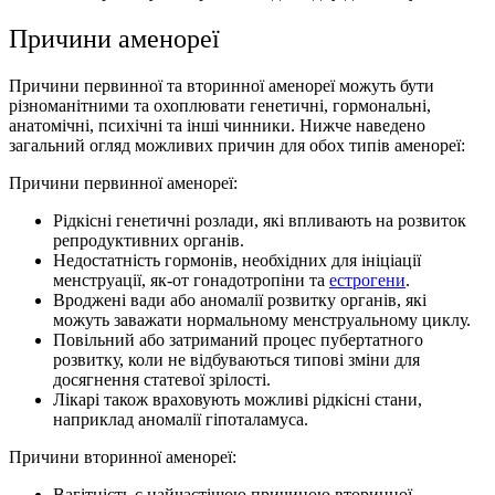
Причини аменореї
Причини первинної та вторинної аменореї можуть бути
різноманітними та охоплювати генетичні, гормональні,
анатомічні, психічні та інші чинники. Нижче наведено
загальний огляд можливих причин для обох типів аменореї:
Причини первинної аменореї:
Рідкісні генетичні розлади, які впливають на розвиток
репродуктивних органів.
Недостатність гормонів, необхідних для ініціації
менструації, як-от гонадотропіни та
естрогени
.
Вроджені вади або аномалії розвитку органів, які
можуть заважати нормальному менструальному циклу.
Повільний або затриманий процес пубертатного
розвитку, коли не відбуваються типові зміни для
досягнення статевої зрілості.
Лікарі також враховують можливі рідкісні стани,
наприклад аномалії гіпоталамуса.
Причини вторинної аменореї:
Вагітність є найчастішою причиною вторинної