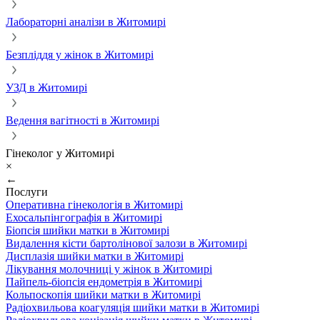
Лабораторні аналізи в Житомирі
Безпліддя у жінок в Житомирі
УЗД в Житомирі
Ведення вагітності в Житомирі
Гінеколог у Житомирі
×
←
Послуги
Оперативна гінекологія в Житомирі
Ехосальпінгографія в Житомирі
Біопсія шийки матки в Житомирі
Видалення кісти бартолінової залози в Житомирі
Дисплазія шийки матки в Житомирі
Лікування молочниці у жінок в Житомирі
Пайпель-біопсія ендометрія в Житомирі
Кольпоскопія шийки матки в Житомирі
Радіохвильова коагуляція шийки матки в Житомирі