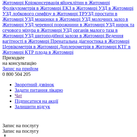
Житомирі
Кріоконсервація яйцеклітин в Житомирі
Фолікулометрія в Житомирі
ЕКЗ в Житомирі
УЗД в Житомирі
УЗД лобкового симфізу в Житомирі
ТРУЗД простати в
Житомирі
УЗД мошонки в Житомирі
УЗД молочних залоз в
Житомирі
УЗД черевної порожнини в Житомирі
УЗД нирок та
сечового міхура в Житомирі
УЗД органів малого таза в
Житомирі
УЗД щитоподібної залози в Житомирі
Ведення
вагітності в Житомирі
Пренатальна діагностика в Житомирі
Цервікометрія в Житомирі
Доплерометрія в Житомирі
КТГ в
Житомирі
КТР плода в Житомирі
Приходьте
на консультацію
Запис на прийом
0 800 504 205
Зворотний дзвінок
Задати питання лікарю
Чат
Підписатися на акції
Залишити відгук
Запис на послугу
Запис на послугу