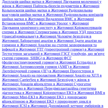
Дисплазія шийки матки в Житомирі
Лікування молочниці у
жінок в Житомирі
Пайпель-біопсія ендометрія в Житомирі
Кольпоскопія шийки матки в Житомирі
Радіохвильова
коагуляція шийки матки в Житомирі
Радіохвильова конізація
шийки матки в Житомирі
Видалення ВМС в Житомирі
Встановлення ВМС в Житомирі
Уролог у Житомирі
Лікування хронічного циститу в Житомирі
Кріоконсервація
сперми в Житомирі
Спермограма в Житомирі
УЗД простати
(трансабдомінальне) в Житомирі
Чоловіче безпліддя в
Житомирі
Лабораторні аналізи в Житомирі
Здати аналізи на
гормони в Житомирі
Аналізи на статеві захворювання та
інфекції в Житомирі
ТТГ (тиреотропний гормон) в Житомирі
Тестостерон загальний в Житомирі
ГЗСГ (глобулін, що зв'язує
статеві гормони, SHBG) в Житомирі
ФСГ
(фолікулостимулюючий гормон) в Житомирі
Естрадіол в
Житомирі
Антимюллерів гормон (АМГ) в Житомирі
Лютеїнізуючий гормон (ЛГ) в Житомирі
Прогестерон в
Житомирі
Аналіз на пролактинв Житомирі
Аналіз на ХГЛ в
Житомирі
CarrierSeq в Житомирі
Безпліддя у жінок в
Житомирі
Донація яйцеклітин в Житомирі
Сурогатне
материнство в Житомирі
Передімплантаційна генетична
діагностика в Житомирі
Кріопротокол ЕКЗ в Житомирі
ВМІ в
Житомирі
Міні-ЕКЗ в Житомирі
ЕКЗ з донорською
яйцеклітиною в Житомирі
ЕКЗ у природному циклі в
Житомирі
ICSI в Житомирі
Допоміжний хетчинг ембріонів в