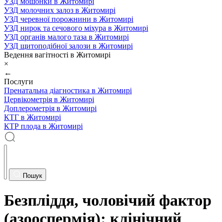
УЗД мошонки в Житомирі
УЗД молочних залоз в Житомирі
УЗД черевної порожнини в Житомирі
УЗД нирок та сечового міхура в Житомирі
УЗД органів малого таза в Житомирі
УЗД щитоподібної залози в Житомирі
Ведення вагітності в Житомирі
×
←
Послуги
Пренатальна діагностика в Житомирі
Цервікометрія в Житомирі
Доплерометрія в Житомирі
КТГ в Житомирі
КТР плода в Житомирі
Пошук
Безпліддя, чоловічий фактор
(азооспермія): клінічний