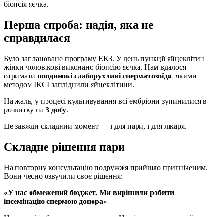
біопсія яєчка.
Перша спроба: надія, яка не
справдилася
Було заплановано програму ЕКЗ. У день пункції яйцеклітин
жінки чоловікові виконано біопсію яєчка. Нам вдалося
отримати
поодинокі слаборухливі сперматозоїди
, якими
методом ІКСІ запліднили яйцеклітини.
На жаль, у процесі культивування всі ембріони зупинилися в
розвитку на
3 добу
.
Це завжди складний момент — і для пари, і для лікаря.
Складне рішення пари
На повторну консультацію подружжя прийшло пригніченим.
Вони чесно озвучили своє рішення:
«У нас обмежений бюджет. Ми вирішили робити
інсемінацію спермою донора».