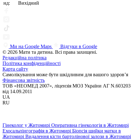
нд:
Вихідний
Ми на Google Maps
Відгуки в Google
© 2026 Мати та дитина. Всі права захищені.
Редакційна політика
Політика конфіденційності
Карта сайту
Самолікування може бути шкідливим для вашого здоров’я
Фінансова звітність
ТОВ «НЕОМЕД 2007», ліцензія МОЗ України АГ N.603203
від 14.09.2011
UA
RU
Гінеколог у Житомирі
Оперативна гінекологія в Житомирі
Ехосальпінгографія в Житомирі
Біопсія шийки матки в
Житомирі
Видалення кісти бартолінової залози в Житомирі