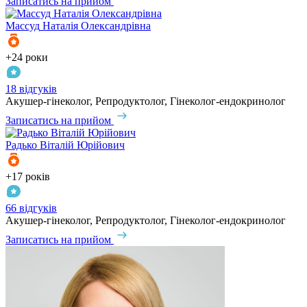
Записатись на прийом
Массуд
Наталія Олександрівна
+24 роки
18 відгуків
Акушер-гінеколог, Репродуктолог, Гінеколог-ендокринолог
Записатись на прийом
Радько
Віталій Юрійович
+17 років
66 відгуків
Акушер-гінеколог, Репродуктолог, Гінеколог-ендокринолог
Записатись на прийом