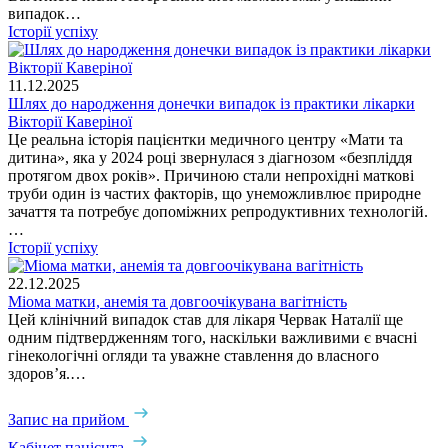
випадок…
Історії успіху
11.12.2025
Шлях до народження донечки випадок із практики лікарки
Вікторії Каверіної
Це реальна історія пацієнтки медичного центру «Мати та
дитина», яка у 2024 році звернулася з діагнозом «безпліддя
протягом двох років». Причиною стали непрохідні маткові
труби один із частих факторів, що унеможливлює природне
зачаття та потребує допоміжних репродуктивних технологій.
…
Історії успіху
22.12.2025
Міома матки, анемія та довгоочікувана вагітність
Цей клінічний випадок став для лікаря Червак Наталії ще
одним підтвердженням того, наскільки важливими є вчасні
гінекологічні огляди та уважне ставлення до власного
здоров’я.…
Запис на прийом
Кабінет пацієнта