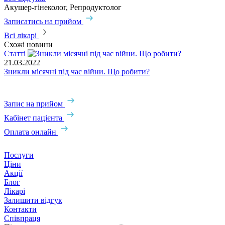
Акушер-гінеколог, Репродуктолог
А
Записатись на прийом
З
Всі лікарі
Схожі новини
Статті
С
21.03.2022
0
Зникли місячні під час війни. Що робити?
В
Запис на прийом
Кабінет пацієнта
Оплата онлайн
Послуги
Ціни
Акції
Блог
Лікарі
Залишити відгук
Контакти
Співпраця