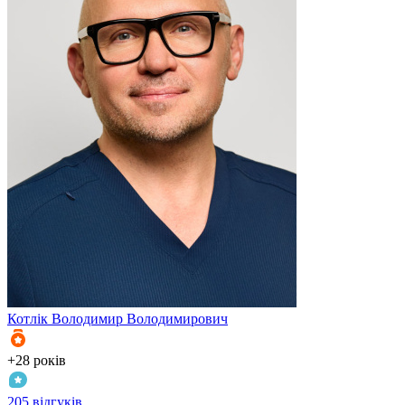
Котлік
Володимир Володимирович
К
+28 років
+
205 відгуків
3