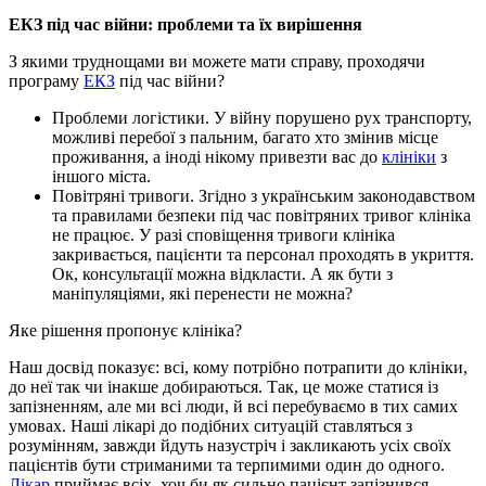
ЕКЗ під час війни: проблеми та їх вирішення
З якими труднощами ви можете мати справу, проходячи
програму
ЕКЗ
під час війни?
Проблеми логістики. У війну порушено рух транспорту,
можливі перебої з пальним, багато хто змінив місце
проживання, а іноді нікому привезти вас до
клініки
з
іншого міста.
Повітряні тривоги. Згідно з українським законодавством
та правилами безпеки під час повітряних тривог клініка
не працює. У разі сповіщення тривоги клініка
закривається, пацієнти та персонал проходять в укриття.
Ок, консультації можна відкласти. А як бути з
маніпуляціями, які перенести не можна?
Яке рішення пропонує клініка?
Наш досвід показує: всі, кому потрібно потрапити до клініки,
до неї так чи інакше добираються. Так, це може статися із
запізненням, але ми всі люди, й всі перебуваємо в тих самих
умовах. Наші лікарі до подібних ситуацій ставляться з
розумінням, завжди йдуть назустріч і закликають усіх своїх
пацієнтів бути стриманими та терпимими один до одного.
Лікар
приймає всіх, хоч би як сильно пацієнт запізнився.