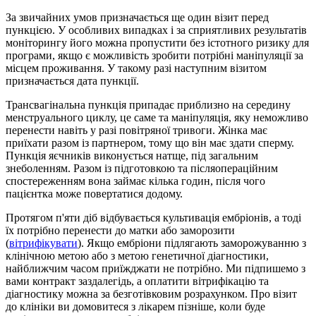
За звичайних умов призначається ще один візит перед
пункцією. У особливих випадках і за сприятливих результатів
моніторингу його можна пропустити без істотного ризику для
програми, якщо є можливість зробити потрібні маніпуляції за
місцем проживання. У такому разі наступним візитом
призначається дата пункції.
Трансвагінальна пункція припадає приблизно на середину
менструального циклу, це саме та маніпуляція, яку неможливо
перенести навіть у разі повітряної тривоги. Жінка має
приїхати разом із партнером, тому що він має здати сперму.
Пункція яєчників виконується натще, під загальним
знеболенням. Разом із підготовкою та післяопераційним
спостереженням вона займає кілька годин, після чого
пацієнтка може повертатися додому.
Протягом п'яти діб відбувається культивація ембріонів, а тоді
їх потрібно перенести до матки або заморозити
(
вітрифікувати
). Якщо ембріони підлягають заморожуванню з
клінічною метою або з метою генетичної діагностики,
найближчим часом приїжджати не потрібно. Ми підпишемо з
вами контракт заздалегідь, а оплатити вітрифікацію та
діагностику можна за безготівковим розрахунком. Про візит
до клініки ви домовитеся з лікарем пізніше, коли буде