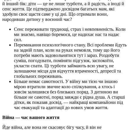
й інший бік: діти — це не лише турботи, а й радість, а іноді й
сенс життя. Це підтверджено досвідом багатьох мам, які
здобули своє щастя саме у ці дні. Що отримали вони,
народивши дитину у воєнний час?
Сенс переживати труднощі, страх і невпевненість. Коли
ми знаємо, навіщо боремося, це надихає нас та надає
сил.
Перемикання психологічного стану. Всі проблеми йдуть
на задній план, коли на руках немовля, тому що його
потреби мають задовольнятися тут і зараз. Роздобути
суміш, погодувати, поміняти підгузок, заспокоїти,
укласти спати. Ці турботи займають всю увагу, не
залишаючи місця для відчуття втраченості, депресії та
глобальних переживань.
Більше немає самотності. У війну ми тією чи іншою
мірою втратили звичне коло спілкування, а хтось і
зовсім залишився без близьких поряд. З дитиною ви
більше не самотні, поряд завжди є рідна душа. А старші
дітки, як показав досвід, — найкращі компаньйони під
час евакуації та адаптації до нових умов життя.
Війна — час вашого життя
Йде війна, але вона не скасовує бігу часу, й він не