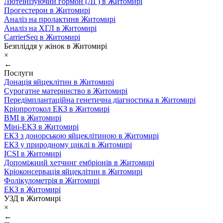
Лютеїнізуючий гормон (ЛГ) в Житомирі
Прогестерон в Житомирі
Аналіз на пролактинв Житомирі
Аналіз на ХГЛ в Житомирі
CarrierSeq в Житомирі
Безпліддя у жінок в Житомирі
×
←
Послуги
Донація яйцеклітин в Житомирі
Сурогатне материнство в Житомирі
Передімплантаційна генетична діагностика в Житомирі
Кріопротокол ЕКЗ в Житомирі
ВМІ в Житомирі
Міні-ЕКЗ в Житомирі
ЕКЗ з донорською яйцеклітиною в Житомирі
ЕКЗ у природному циклі в Житомирі
ICSI в Житомирі
Допоміжний хетчинг ембріонів в Житомирі
Кріоконсервація яйцеклітин в Житомирі
Фолікулометрія в Житомирі
ЕКЗ в Житомирі
УЗД в Житомирі
×
←