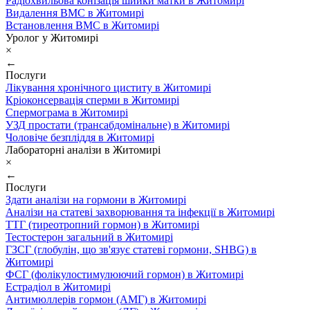
Радіохвильова конізація шийки матки в Житомирі
Видалення ВМС в Житомирі
Встановлення ВМС в Житомирі
Уролог у Житомирі
×
←
Послуги
Лікування хронічного циститу в Житомирі
Кріоконсервація сперми в Житомирі
Спермограма в Житомирі
УЗД простати (трансабдомінальне) в Житомирі
Чоловіче безпліддя в Житомирі
Лабораторні аналізи в Житомирі
×
←
Послуги
Здати аналізи на гормони в Житомирі
Аналізи на статеві захворювання та інфекції в Житомирі
ТТГ (тиреотропний гормон) в Житомирі
Тестостерон загальний в Житомирі
ГЗСГ (глобулін, що зв'язує статеві гормони, SHBG) в
Житомирі
ФСГ (фолікулостимулюючий гормон) в Житомирі
Естрадіол в Житомирі
Антимюллерів гормон (АМГ) в Житомирі