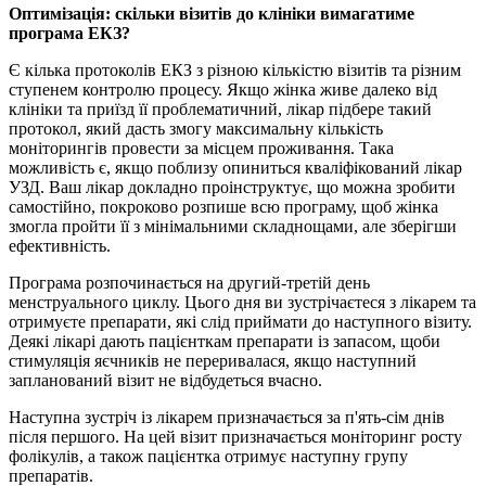
Оптимізація: скільки візитів до клініки вимагатиме
програма ЕКЗ?
Є кілька протоколів ЕКЗ з різною кількістю візитів та різним
ступенем контролю процесу. Якщо жінка живе далеко від
клініки та приїзд її проблематичний, лікар підбере такий
протокол, який дасть змогу максимальну кількість
моніторингів провести за місцем проживання. Така
можливість є, якщо поблизу опиниться кваліфікований лікар
УЗД. Ваш лікар докладно проінструктує, що можна зробити
самостійно, покроково розпише всю програму, щоб жінка
змогла пройти її з мінімальними складнощами, але зберігши
ефективність.
Програма розпочинається на другий-третій день
менструального циклу. Цього дня ви зустрічаєтеся з лікарем та
отримуєте препарати, які слід приймати до наступного візиту.
Деякі лікарі дають пацієнткам препарати із запасом, щоби
стимуляція яєчників не переривалася, якщо наступний
запланований візит не відбудеться вчасно.
Наступна зустріч із лікарем призначається за п'ять-сім днів
після першого. На цей візит призначається моніторинг росту
фолікулів, а також пацієнтка отримує наступну групу
препаратів.