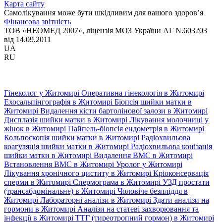
Карта сайту
Самолікування може бути шкідливим для вашого здоров’я
Фінансова звітність
ТОВ «НЕОМЕД 2007», ліцензія МОЗ України АГ N.603203
від 14.09.2011
UA
RU
Гінеколог у Житомирі
Оперативна гінекологія в Житомирі
Ехосальпінгографія в Житомирі
Біопсія шийки матки в
Житомирі
Видалення кісти бартолінової залози в Житомирі
Дисплазія шийки матки в Житомирі
Лікування молочниці у
жінок в Житомирі
Пайпель-біопсія ендометрія в Житомирі
Кольпоскопія шийки матки в Житомирі
Радіохвильова
коагуляція шийки матки в Житомирі
Радіохвильова конізація
шийки матки в Житомирі
Видалення ВМС в Житомирі
Встановлення ВМС в Житомирі
Уролог у Житомирі
Лікування хронічного циститу в Житомирі
Кріоконсервація
сперми в Житомирі
Спермограма в Житомирі
УЗД простати
(трансабдомінальне) в Житомирі
Чоловіче безпліддя в
Житомирі
Лабораторні аналізи в Житомирі
Здати аналізи на
гормони в Житомирі
Аналізи на статеві захворювання та
інфекції в Житомирі
ТТГ (тиреотропний гормон) в Житомирі