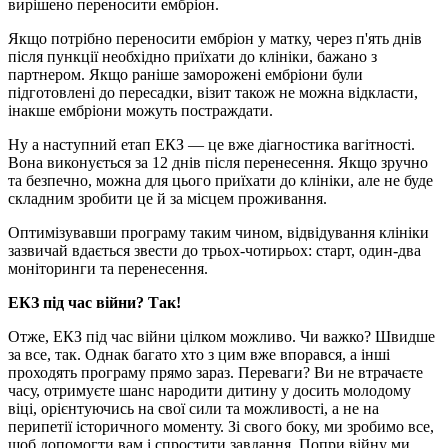
вирішено переносити ембріон.
Якщо потрібно переносити ембріон у матку, через п'ять днів
після пункції необхідно приїхати до клініки, бажано з
партнером. Якщо раніше заморожені ембріони були
підготовлені до пересадки, візит також не можна відкласти,
інакше ембріони можуть постраждати.
Ну а наступний етап ЕКЗ — це вже діагностика вагітності.
Вона виконується за 12 днів після перенесення. Якщо зручно
та безпечно, можна для цього приїхати до клініки, але не буде
складним зробити це й за місцем проживання.
Оптимізувавши програму таким чином, відвідування клініки
зазвичай вдається звести до трьох-чотирьох: старт, один-два
моніторинги та перенесення.
ЕКЗ під час війни? Так!
Отже, ЕКЗ під час війни цілком можливо. Чи важко? Швидше
за все, так. Однак багато хто з цим вже впорався, а інші
проходять програму прямо зараз. Переваги? Ви не втрачаєте
часу, отримуєте шанс народити дитину у досить молодому
віці, орієнтуючись на свої сили та можливості, а не на
перипетії історичного моменту. Зі свого боку, ми зробимо все,
щоб допомогти вам і спростити завдання. Попри війну ми