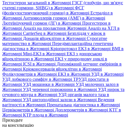
Тестостерон загальний в Житомирі
ГЗСГ (глобулін, що зв'язує
статеві гормони, SHBG) в Житомирі
ФСГ
(фолікулостимулюючий гормон) в Житомирі
Естрадіол в
Житомирі
Антимюллерів гормон (АМГ) в Житомирі
Лютеїнізуючий гормон (ЛГ) в Житомирі
Прогестерон в
Житомирі
Аналіз на пролактинв Житомирі
Аналіз на ХГЛ в
Житомирі
CarrierSeq в Житомирі
Безпліддя у жінок в
Житомирі
Донація яйцеклітин в Житомирі
Сурогатне
материнство в Житомирі
Передімплантаційна генетична
діагностика в Житомирі
Кріопротокол ЕКЗ в Житомирі
ВМІ в
Житомирі
Міні-ЕКЗ в Житомирі
ЕКЗ з донорською
яйцеклітиною в Житомирі
ЕКЗ у природному циклі в
Житомирі
ICSI в Житомирі
Допоміжний хетчинг ембріонів в
Житомирі
Кріоконсервація яйцеклітин в Житомирі
Фолікулометрія в Житомирі
ЕКЗ в Житомирі
УЗД в Житомирі
УЗД лобкового симфізу в Житомирі
ТРУЗД простати в
Житомирі
УЗД мошонки в Житомирі
УЗД молочних залоз в
Житомирі
УЗД черевної порожнини в Житомирі
УЗД нирок та
сечового міхура в Житомирі
УЗД органів малого таза в
Житомирі
УЗД щитоподібної залози в Житомирі
Ведення
вагітності в Житомирі
Пренатальна діагностика в Житомирі
Цервікометрія в Житомирі
Доплерометрія в Житомирі
КТГ в
Житомирі
КТР плода в Житомирі
Приходьте
на консультацію