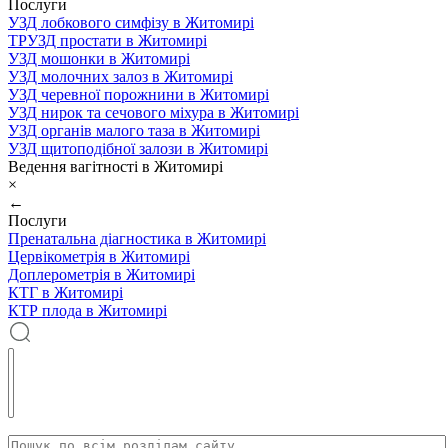
Послуги
УЗД лобкового симфізу в Житомирі
ТРУЗД простати в Житомирі
УЗД мошонки в Житомирі
УЗД молочних залоз в Житомирі
УЗД черевної порожнини в Житомирі
УЗД нирок та сечового міхура в Житомирі
УЗД органів малого таза в Житомирі
УЗД щитоподібної залози в Житомирі
Ведення вагітності в Житомирі
×
←
Послуги
Пренатальна діагностика в Житомирі
Цервікометрія в Житомирі
Доплерометрія в Житомирі
КТГ в Житомирі
КТР плода в Житомирі