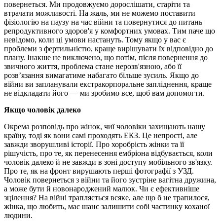
повернеться. Ми продовжуємо дорослішати, старіти та
втрачати можливості. На жаль, ми не можемо поставити
фізіологію на паузу на час війни та повернутися до питань
репродуктивного здоров'я у комфортних умовах. Тим паче що
невідомо, коли ці умови настануть. Тому якщо у вас є
проблеми з фертильністю, краще вирішувати їх відповідно до
плану. Інакше не виключено, що потім, після повернення до
звичного життя, проблема стане нерозв'язною, або її
розв’язання вимагатиме набагато більше зусиль. Якщо до
війни ви запланували екстракорпоральне запліднення, краще
не відкладати його — ми зробимо все, щоб вам допомогти.
Якщо чоловік далеко
Окрема розповідь про жінок, чиї чоловіки захищають нашу
країну, тоді як вони самі проходять ЕКЗ. Це непрості, але
завжди зворушливі історії. Про хоробрість жінки та її
рішучість, про те, як перенесення ембріона відбувається, коли
чоловік далеко й не завжди в зоні доступу мобільного зв'язку.
Про те, як на фронт вирушають перші фотографії з УЗД.
Чоловік повернеться з війни та його зустріне вагітна дружина,
а може бути й новонароджений малюк. Чи є ефективніше
зцілення? На війні трапляється всяке, але що б не трапилося,
жінка, що любить, має шанс залишити собі частинку коханої
людини.