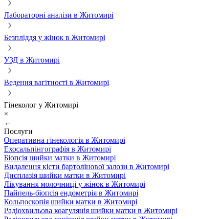
Лабораторні аналізи в Житомирі
Безпліддя у жінок в Житомирі
УЗД в Житомирі
Ведення вагітності в Житомирі
Гінеколог у Житомирі
×
←
Послуги
Оперативна гінекологія в Житомирі
Ехосальпінгографія в Житомирі
Біопсія шийки матки в Житомирі
Видалення кісти бартолінової залози в Житомирі
Дисплазія шийки матки в Житомирі
Лікування молочниці у жінок в Житомирі
Пайпель-біопсія ендометрія в Житомирі
Кольпоскопія шийки матки в Житомирі
Радіохвильова коагуляція шийки матки в Житомирі