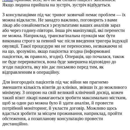
Якщо людина прийшла на зустріч, зустріч відбудеться.
З консультаціями під час тривог зазвичай немає проблем — їх
можна відкласти. Не занадто важливо, поговорить з вами
лікар або ознайомиться з результатами ваших аналізів зараз
або через годину-півтори. Інша річ маніпуляції, які перенести
не можна. Наприклад, трансвагінальна пункція має бути
виконана строго за певний час після введення тригера індукції
овуляції. Такої процедури ми не переносимо, незважаючи ні
на що, зрозуміло, якщо пацієнтка згодна (інформовані
пацієнтки, як правило, згодні). Операція, що почалася, також
не буде перериватися, вона буде завершена відповідно до
згоди пацієнта, яку він дає письмово перед тим, як
відправленням в операційну.
Для іногородніх пацієнтів під час війни ми прагнемо
зменшити кількість візитів до клініки, звівши їх до можливого
мінімуму. З опорою на свій великий клінічний досвід, кожен
такий візит лікарі намагаються зробити максимально містким,
щоб за один раз можна було й здати аналізи, й провести
потрібний моніторинг, й укласти договір. Можливо щось
вдасться зробити за місцем проживання, наприклад, пройти
обстеження, а позапланову консультацію провести
дистанційно.