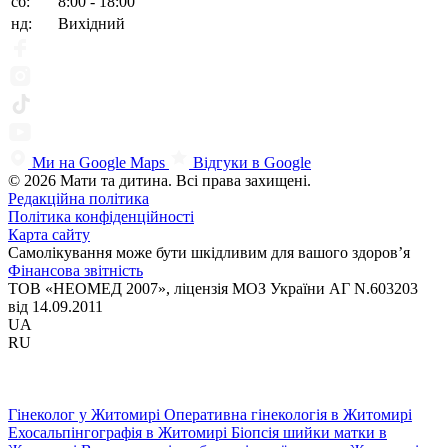
сб:
8:00 - 18:00
нд:
Вихідний
Ми на Google Maps
Відгуки в Google
© 2026 Мати та дитина. Всі права захищені.
Редакційна політика
Політика конфіденційності
Карта сайту
Самолікування може бути шкідливим для вашого здоров’я
Фінансова звітність
ТОВ «НЕОМЕД 2007», ліцензія МОЗ України АГ N.603203
від 14.09.2011
UA
RU
Гінеколог у Житомирі
Оперативна гінекологія в Житомирі
Ехосальпінгографія в Житомирі
Біопсія шийки матки в