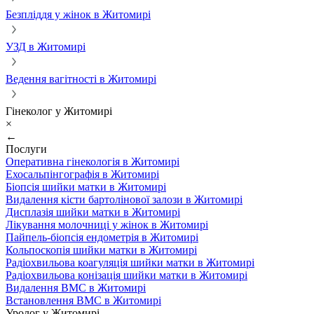
Безпліддя у жінок в Житомирі
УЗД в Житомирі
Ведення вагітності в Житомирі
Гінеколог у Житомирі
×
←
Послуги
Оперативна гінекологія в Житомирі
Ехосальпінгографія в Житомирі
Біопсія шийки матки в Житомирі
Видалення кісти бартолінової залози в Житомирі
Дисплазія шийки матки в Житомирі
Лікування молочниці у жінок в Житомирі
Пайпель-біопсія ендометрія в Житомирі
Кольпоскопія шийки матки в Житомирі
Радіохвильова коагуляція шийки матки в Житомирі
Радіохвильова конізація шийки матки в Житомирі
Видалення ВМС в Житомирі
Встановлення ВМС в Житомирі
Уролог у Житомирі