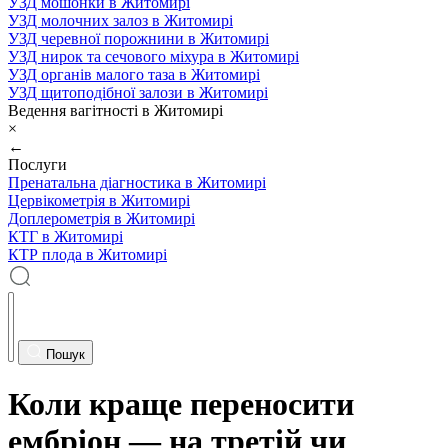
УЗД мошонки в Житомирі
УЗД молочних залоз в Житомирі
УЗД черевної порожнини в Житомирі
УЗД нирок та сечового міхура в Житомирі
УЗД органів малого таза в Житомирі
УЗД щитоподібної залози в Житомирі
Ведення вагітності в Житомирі
×
←
Послуги
Пренатальна діагностика в Житомирі
Цервікометрія в Житомирі
Доплерометрія в Житомирі
КТГ в Житомирі
КТР плода в Житомирі
Пошук
Коли краще переносити
ембріон — на третій чи