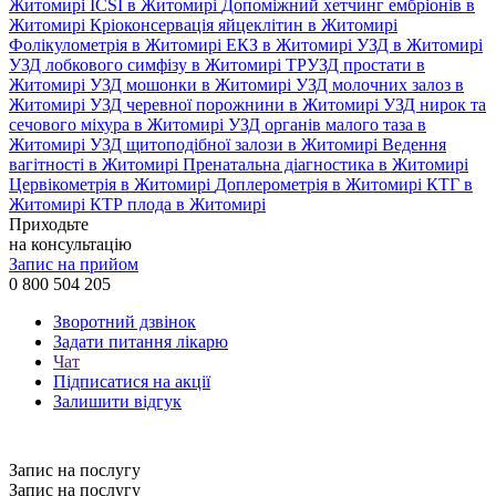
Житомирі
ICSI в Житомирі
Допоміжний хетчинг ембріонів в
Житомирі
Кріоконсервація яйцеклітин в Житомирі
Фолікулометрія в Житомирі
ЕКЗ в Житомирі
УЗД в Житомирі
УЗД лобкового симфізу в Житомирі
ТРУЗД простати в
Житомирі
УЗД мошонки в Житомирі
УЗД молочних залоз в
Житомирі
УЗД черевної порожнини в Житомирі
УЗД нирок та
сечового міхура в Житомирі
УЗД органів малого таза в
Житомирі
УЗД щитоподібної залози в Житомирі
Ведення
вагітності в Житомирі
Пренатальна діагностика в Житомирі
Цервікометрія в Житомирі
Доплерометрія в Житомирі
КТГ в
Житомирі
КТР плода в Житомирі
Приходьте
на консультацію
Запис на прийом
0 800 504 205
Зворотний дзвінок
Задати питання лікарю
Чат
Підписатися на акції
Залишити відгук
Запис на послугу
Запис на послугу