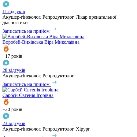
11 відгуків
Акушер-гінеколог, Репродуктолог, Лікар пренатальної
діагностики
Записатись на прийом
Воробей-Вихівська
Віра Миколаївна
+17 років
28 відгуків
Акушер-гінеколог, Репродуктолог
Записатись на прийом
Сарбєй
Євгенія Ігорівна
+20 років
23 відгуків
Акушер-гінеколог, Репродуктолог, Хірург