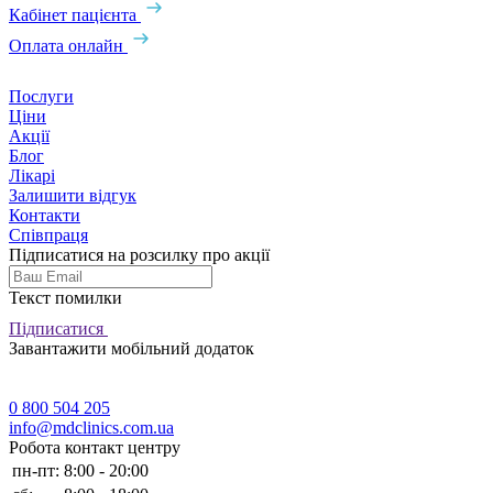
Кабінет пацієнта
Оплата онлайн
Послуги
Ціни
Акції
Блог
Лікарі
Залишити відгук
Контакти
Співпраця
Підписатися на розсилку про акції
Текст помилки
Підписатися
Завантажити мобільний додаток
0 800 504 205
info@mdclinics.com.ua
Робота контакт центру
пн-пт:
8:00 - 20:00