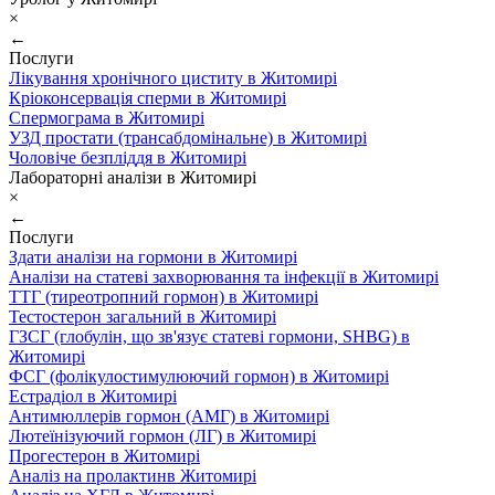
×
←
Послуги
Лікування хронічного циститу в Житомирі
Кріоконсервація сперми в Житомирі
Спермограма в Житомирі
УЗД простати (трансабдомінальне) в Житомирі
Чоловіче безпліддя в Житомирі
Лабораторні аналізи в Житомирі
×
←
Послуги
Здати аналізи на гормони в Житомирі
Аналізи на статеві захворювання та інфекції в Житомирі
ТТГ (тиреотропний гормон) в Житомирі
Тестостерон загальний в Житомирі
ГЗСГ (глобулін, що зв'язує статеві гормони, SHBG) в
Житомирі
ФСГ (фолікулостимулюючий гормон) в Житомирі
Естрадіол в Житомирі
Антимюллерів гормон (АМГ) в Житомирі
Лютеїнізуючий гормон (ЛГ) в Житомирі
Прогестерон в Житомирі
Аналіз на пролактинв Житомирі