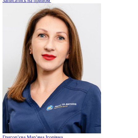
Записатись на прийом
Григор’єва
Мар’яна Ігорівна