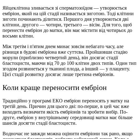
Яйцеклітина зливається зі сперматозоїдом — утворюється
ембріон, який на цій стадії називається зиготою. Тоді клітини
зиготи починають ділитися. Першого дня утворюються дві
клітини, другого — чотири, третього — вісім. Для того, щоб
перенести ембріон до матки, він має містити від чотирьох до
восьми клітин.
Між третім і п'ятим днем минає зовсім небагато часу, але
різниця в будові ембріона вже суттєва. Пройшовши стадію
морули (приблизно четвертий день), він досягає стадії
бластоцисти, маючи від 70 до 100 клітин двох типів. Один тип
згодом розвинеться у тканині плода, а інший — у плаценту.
Цієї стадії розвитку досягає лише третина ембріонів.
Коли краще переносити ембріон
Традиційно у програмі ЕКО ембріон переносять у матку на
третій день. Причин для цього дві: по-перше, в цей час вже
виходить визначити якість ембріонів та зробити вибір. По-
друге, ембріон у внутрішньому середовищі матки має більше
шансів досягти стадії бластоцисти.
Водночас не завжди можна оцінити ембріони так рано, якщо