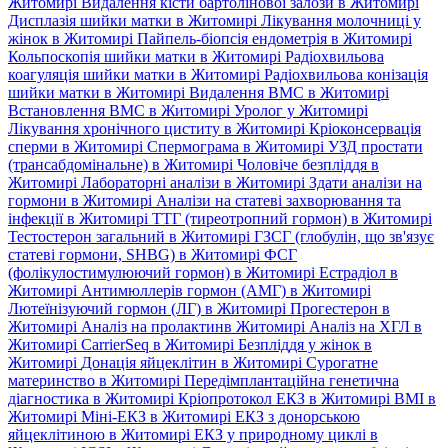
Житомирі
Видалення кісти бартолінової залози в Житомирі
Дисплазія шийки матки в Житомирі
Лікування молочниці у
жінок в Житомирі
Пайпель-біопсія ендометрія в Житомирі
Кольпоскопія шийки матки в Житомирі
Радіохвильова
коагуляція шийки матки в Житомирі
Радіохвильова конізація
шийки матки в Житомирі
Видалення ВМС в Житомирі
Встановлення ВМС в Житомирі
Уролог у Житомирі
Лікування хронічного циститу в Житомирі
Кріоконсервація
сперми в Житомирі
Спермограма в Житомирі
УЗД простати
(трансабдомінальне) в Житомирі
Чоловіче безпліддя в
Житомирі
Лабораторні аналізи в Житомирі
Здати аналізи на
гормони в Житомирі
Аналізи на статеві захворювання та
інфекції в Житомирі
ТТГ (тиреотропний гормон) в Житомирі
Тестостерон загальний в Житомирі
ГЗСГ (глобулін, що зв'язує
статеві гормони, SHBG) в Житомирі
ФСГ
(фолікулостимулюючий гормон) в Житомирі
Естрадіол в
Житомирі
Антимюллерів гормон (АМГ) в Житомирі
Лютеїнізуючий гормон (ЛГ) в Житомирі
Прогестерон в
Житомирі
Аналіз на пролактинв Житомирі
Аналіз на ХГЛ в
Житомирі
CarrierSeq в Житомирі
Безпліддя у жінок в
Житомирі
Донація яйцеклітин в Житомирі
Сурогатне
материнство в Житомирі
Передімплантаційна генетична
діагностика в Житомирі
Кріопротокол ЕКЗ в Житомирі
ВМІ в
Житомирі
Міні-ЕКЗ в Житомирі
ЕКЗ з донорською
яйцеклітиною в Житомирі
ЕКЗ у природному циклі в