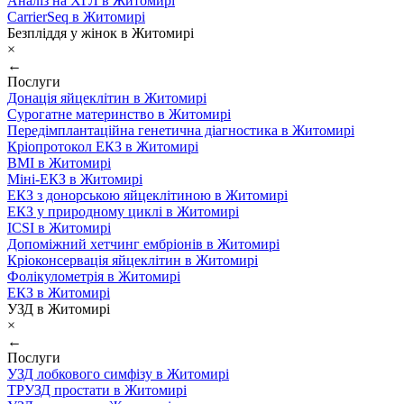
Аналіз на ХГЛ в Житомирі
CarrierSeq в Житомирі
Безпліддя у жінок в Житомирі
×
←
Послуги
Донація яйцеклітин в Житомирі
Сурогатне материнство в Житомирі
Передімплантаційна генетична діагностика в Житомирі
Кріопротокол ЕКЗ в Житомирі
ВМІ в Житомирі
Міні-ЕКЗ в Житомирі
ЕКЗ з донорською яйцеклітиною в Житомирі
ЕКЗ у природному циклі в Житомирі
ICSI в Житомирі
Допоміжний хетчинг ембріонів в Житомирі
Кріоконсервація яйцеклітин в Житомирі
Фолікулометрія в Житомирі
ЕКЗ в Житомирі
УЗД в Житомирі
×
←
Послуги
УЗД лобкового симфізу в Житомирі
ТРУЗД простати в Житомирі