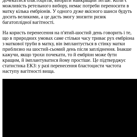
дочекатися бластоцитів, вибрати найкращий легше. Коли є
можливість ретельного вибору, немає потреби переносити в
матку кілька ембріонів. У одного дуже якісного шанси будуть
досить великими, а це дасть змогу знизити ризик
багатоплідної вагітності.
На користь перенесення на п'ятий-шостий день говорить і те,
що в природних умовах саме стільки часу триває рух ембріона
з маткової труби в матку, він імплантується в стінку матки
приблизно на шостий-сьомий день після запліднення. Інакше
кажучи, якщо трохи почекати, то й ембріон може бути
кращим, й імплантуватися йому простіше. Це підтверджує
статистика ЕКЗ: у разі перенесення бластоцисти частота
наступу вагітності вища.