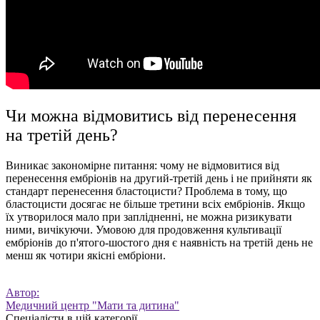
Чи можна відмовитись від перенесення
на третій день?
Виникає закономірне питання: чому не відмовитися від
перенесення ембріонів на другий-третій день і не прийняти як
стандарт перенесення бластоцисти? Проблема в тому, що
бластоцисти досягає не більше третини всіх ембріонів. Якщо
їх утворилося мало при заплідненні, не можна ризикувати
ними, вичікуючи. Умовою для продовження культивації
ембріонів до п'ятого-шостого дня є наявність на третій день не
менш як чотири якісні ембріони.
Автор:
Медичний центр "Мати та дитина"
Спеціалісти в цій категорії