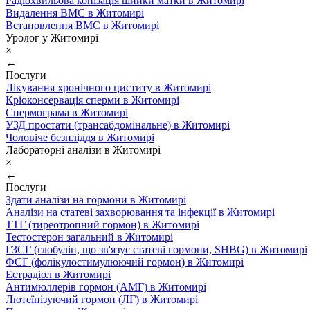
Радіохвильова конізація шийки матки в Житомирі
Видалення ВМС в Житомирі
Встановлення ВМС в Житомирі
Уролог у Житомирі
×
←
Послуги
Лікування хронічного циститу в Житомирі
Кріоконсервація сперми в Житомирі
Спермограма в Житомирі
УЗД простати (трансабдомінальне) в Житомирі
Чоловіче безпліддя в Житомирі
Лабораторні аналізи в Житомирі
×
←
Послуги
Здати аналізи на гормони в Житомирі
Аналізи на статеві захворювання та інфекції в Житомирі
ТТГ (тиреотропний гормон) в Житомирі
Тестостерон загальний в Житомирі
ГЗСГ (глобулін, що зв'язує статеві гормони, SHBG) в Житомирі
ФСГ (фолікулостимулюючий гормон) в Житомирі
Естрадіол в Житомирі
Антимюллерів гормон (АМГ) в Житомирі
Лютеїнізуючий гормон (ЛГ) в Житомирі