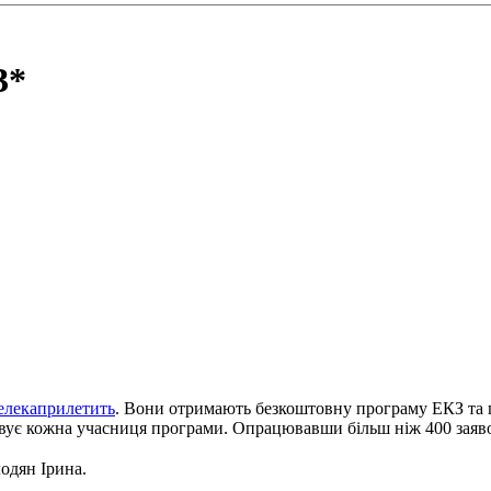
З*
елекаприлетить
. Вони отримають безкоштовну програму ЕКЗ та п
говує кожна учасниця програми. Опрацювавши більш ніж 400 заяво
лодян Ірина.