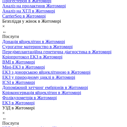
Прогестерон в Житомирі
Аналіз на пролактинв Житомирі
Аналіз на ХГЛ в Житомирі
CarrierSeq в Житомирі
Безпліддя у жінок в Житомирі
×
←
Послуги
Донація яйцеклітин в Житомирі
Сурогатне материнство в Житомирі
Передімплантаційна генетична діагностика в Житомирі
Кріопротокол ЕКЗ в Житомирі
ВМІ в Житомирі
Міні-ЕКЗ в Житомирі
ЕКЗ з донорською яйцеклітиною в Житомирі
ЕКЗ у природному циклі в Житомирі
ICSI в Житомирі
Допоміжний хетчинг ембріонів в Житомирі
Кріоконсервація яйцеклітин в Житомирі
Фолікулометрія в Житомирі
ЕКЗ в Житомирі
УЗД в Житомирі
×
←
Послуги