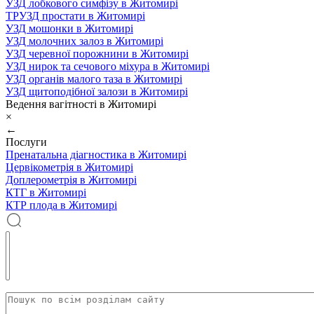
УЗД лобкового симфізу в Житомирі
ТРУЗД простати в Житомирі
УЗД мошонки в Житомирі
УЗД молочних залоз в Житомирі
УЗД черевної порожнини в Житомирі
УЗД нирок та сечового міхура в Житомирі
УЗД органів малого таза в Житомирі
УЗД щитоподібної залози в Житомирі
Ведення вагітності в Житомирі
×
←
Послуги
Пренатальна діагностика в Житомирі
Цервікометрія в Житомирі
Доплерометрія в Житомирі
КТГ в Житомирі
КТР плода в Житомирі