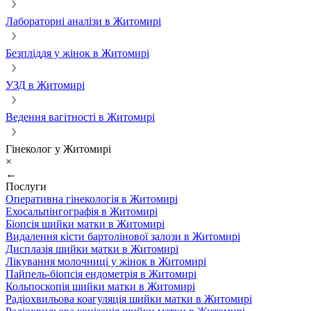
Лабораторні аналізи в Житомирі
Безпліддя у жінок в Житомирі
УЗД в Житомирі
Ведення вагітності в Житомирі
Гінеколог у Житомирі
×
←
Послуги
Оперативна гінекологія в Житомирі
Ехосальпінгографія в Житомирі
Біопсія шийки матки в Житомирі
Видалення кісти бартолінової залози в Житомирі
Дисплазія шийки матки в Житомирі
Лікування молочниці у жінок в Житомирі
Пайпель-біопсія ендометрія в Житомирі
Кольпоскопія шийки матки в Житомирі
Радіохвильова коагуляція шийки матки в Житомирі