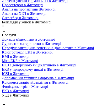
Лютеїнізуючий гормон (ЛГ) в Житомирі
Прогестерон в Житомирі
Аналіз на пролактинв Житомирі
Аналіз на ХГЛ в Житомирі
CarrierSeq в Житомирі
Безпліддя у жінок в Житомирі
×
←
Послуги
Донація яйцеклітин в Житомирі
Сурогатне материнство в Житомирі
Передімплантаційна генетична діагностика в Житомирі
Кріопротокол ЕКЗ в Житомирі
ВМІ в Житомирі
Міні-ЕКЗ в Житомирі
ЕКЗ з донорською яйцеклітиною в Житомирі
ЕКЗ у природному циклі в Житомирі
ICSI в Житомирі
Допоміжний хетчинг ембріонів в Житомирі
Кріоконсервація яйцеклітин в Житомирі
Фолікулометрія в Житомирі
ЕКЗ в Житомирі
УЗД в Житомирі
×
←