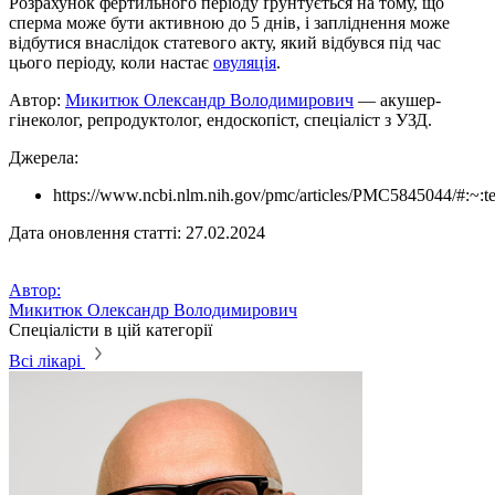
Розрахунок фертильного періоду ґрунтується на тому, що
сперма може бути активною до 5 днів, і запліднення може
відбутися внаслідок статевого акту, який відбувся під час
цього періоду, коли настає
овуляція
.
Автор:
Микитюк Олександр Володимирович
— акушер-
гінеколог, репродуктолог, ендоскопіст, спеціаліст з УЗД.
Джерела:
https://www.ncbi.nlm.nih.gov/pmc/articles/PMC5845044/#
Дата оновлення статті: 27.02.2024
Автор:
Микитюк Олександр Володимирович
Спеціалісти в цій категорії
Всі лікарі