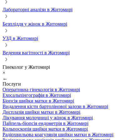
Лабораторні аналізи в Житомирі
Безпліддя у жінок в Житомирі
УЗД в Житомирі
Ведення вагітності в Житомирі
Гінеколог у Житомирі
×
←
Послуги
Оперативна гінекологія в Житомирі
Ехосальпінгографія в Житомирі
Біопсія шийки матки в Житомирі
Видалення кісти бартолінової залози в Житомирі
Дисплазія шийки матки в Житомирі
Лікування молочниці у жінок в Житомирі
Пайпель-біопсія ендометрія в Житомирі
Кольпоскопія шийки матки в Житомирі
Радіохвильова коагуляція шийки матки в Житомирі