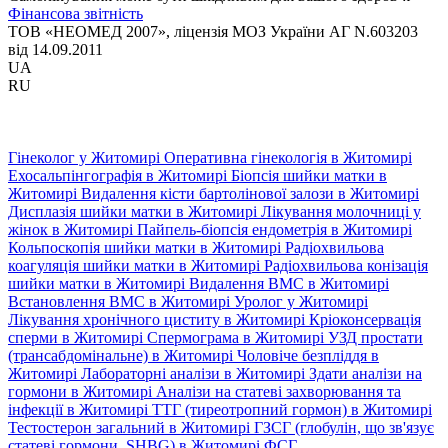
Фінансова звітність
ТОВ «НЕОМЕД 2007», ліцензія МОЗ України АГ N.603203
від 14.09.2011
UA
RU
Гінеколог у Житомирі
Оперативна гінекологія в Житомирі
Ехосальпінгографія в Житомирі
Біопсія шийки матки в
Житомирі
Видалення кісти бартолінової залози в Житомирі
Дисплазія шийки матки в Житомирі
Лікування молочниці у
жінок в Житомирі
Пайпель-біопсія ендометрія в Житомирі
Кольпоскопія шийки матки в Житомирі
Радіохвильова
коагуляція шийки матки в Житомирі
Радіохвильова конізація
шийки матки в Житомирі
Видалення ВМС в Житомирі
Встановлення ВМС в Житомирі
Уролог у Житомирі
Лікування хронічного циститу в Житомирі
Кріоконсервація
сперми в Житомирі
Спермограма в Житомирі
УЗД простати
(трансабдомінальне) в Житомирі
Чоловіче безпліддя в
Житомирі
Лабораторні аналізи в Житомирі
Здати аналізи на
гормони в Житомирі
Аналізи на статеві захворювання та
інфекції в Житомирі
ТТГ (тиреотропний гормон) в Житомирі
Тестостерон загальний в Житомирі
ГЗСГ (глобулін, що зв'язує
статеві гормони, SHBG) в Житомирі
ФСГ