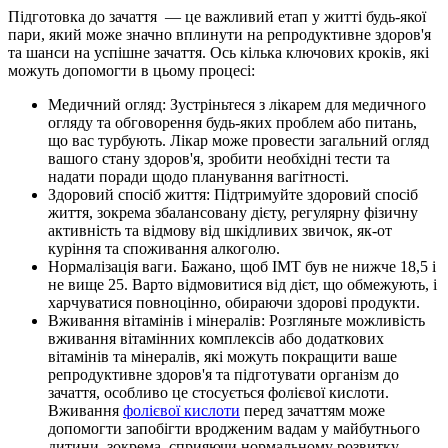
Підготовка до зачаття — це важливий етап у житті будь-якої
пари, який може значно вплинути на репродуктивне здоров'я
та шанси на успішне зачаття. Ось кілька ключових кроків, які
можуть допомогти в цьому процесі:
Медичний огляд: Зустріньтеся з лікарем для медичного
огляду та обговорення будь-яких проблем або питань,
що вас турбують. Лікар може провести загальний огляд
вашого стану здоров'я, зробити необхідні тести та
надати поради щодо планування вагітності.
Здоровий спосіб життя: Підтримуйте здоровий спосіб
життя, зокрема збалансовану дієту, регулярну фізичну
активність та відмову від шкідливих звичок, як-от
куріння та споживання алкоголю.
Нормалізація ваги. Бажано, щоб ІМТ був не нижче 18,5 і
не вище 25. Варто відмовитися від дієт, що обмежують, і
харчуватися повноцінно, обираючи здорові продукти.
Вживання вітамінів і мінералів: Розгляньте можливість
вживання вітамінних комплексів або додаткових
вітамінів та мінералів, які можуть покращити ваше
репродуктивне здоров'я та підготувати організм до
зачаття, особливо це стосується фолієвої кислоти.
Вживання
фолієвої кислоти
перед зачаттям може
допомогти запобігти вродженим вадам у майбутнього
дитини, зокрема, сприяючи нормальному розвитку