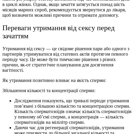
в циклі жінки. Однак, якщо зачаття затягується понад шість
місяців марних спроб, рекомендується звернутися до лікаря,
щоб визначити можливі причини та отримати допомогу.
Переваги утримання від сексу перед
зачаттям
Утримання від сексу — це свідоме рішення пари або одного з
партнерів утримуватися від статевих актів протягом певного
періоду часу. Це може бути тимчасове рішення з різних
причин, як-от стратегічне планування для досягнення
вагітності.
Як утримання позитивно вливає на якість сперми:
Збільшення кількості та концентрації сперми:
Дослідження показують, що тривалі періоди утримання
пов’язані з більшою кількістю та концентрацією сперми.
Кількість сперматозоїдів означає кількість сперматозоїдів
у певному об’ємі сперми, а концентрація — кількість
сперматозоїдів на мілілітр сперми.
Даючи час для регенерації сперматозоїдів, утримання
може призвести до більшої загальної кількості та