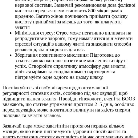
нервової системи. Зазвичай рекомендована доза фолієвої
кислоти перед зачаттям становить 800 мікрограмів
щоденно. Багато жінок починають приймати фолієву
кислоту принаймні за місяць до того, як планують
зачаття
Мінімізація стресу: Стрес може негативно впливати на
репродуктивне здоров'я, тому намагайтеся мінімізувати
стресові ситуації в вашому житті та знаходити способи
релаксації, які працюють для вас.
Зберігання позитивного мислення: Підготовка до
зачаття також охоплює позитивне мислення та віру в
успіх. Створюйте сприятливу атмосферу для зачаття,
діліться мріями та сподіваннями з партнером та
підтримуйте одне одного на цьому шляху.
Поспілкуйтесь зі своїм лікарем щодо оптимальної
регулярності статевих актів, особливо під час овуляції, щоб
підвищити шанси зачаття. Провідні гінекологи, вчені та ВООЗ
вважають, що статеве утримання протягом 2–5 днів, особливо
перед овуляцію, може позитивно вплинути на якість сперми
чоловіка та зачаття загалом.
Зазвичай пара може завагітніти протягом перших кількох
місяців, якщо вони підтримують здоровий спосіб життя та
мають регулярну статеву активність під час оптимальних днів