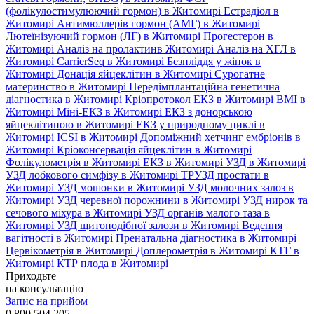
(фолікулостимулюючий гормон) в Житомирі
Естрадіол в
Житомирі
Антимюллерів гормон (АМГ) в Житомирі
Лютеїнізуючий гормон (ЛГ) в Житомирі
Прогестерон в
Житомирі
Аналіз на пролактинв Житомирі
Аналіз на ХГЛ в
Житомирі
CarrierSeq в Житомирі
Безпліддя у жінок в
Житомирі
Донація яйцеклітин в Житомирі
Сурогатне
материнство в Житомирі
Передімплантаційна генетична
діагностика в Житомирі
Кріопротокол ЕКЗ в Житомирі
ВМІ в
Житомирі
Міні-ЕКЗ в Житомирі
ЕКЗ з донорською
яйцеклітиною в Житомирі
ЕКЗ у природному циклі в
Житомирі
ICSI в Житомирі
Допоміжний хетчинг ембріонів в
Житомирі
Кріоконсервація яйцеклітин в Житомирі
Фолікулометрія в Житомирі
ЕКЗ в Житомирі
УЗД в Житомирі
УЗД лобкового симфізу в Житомирі
ТРУЗД простати в
Житомирі
УЗД мошонки в Житомирі
УЗД молочних залоз в
Житомирі
УЗД черевної порожнини в Житомирі
УЗД нирок та
сечового міхура в Житомирі
УЗД органів малого таза в
Житомирі
УЗД щитоподібної залози в Житомирі
Ведення
вагітності в Житомирі
Пренатальна діагностика в Житомирі
Цервікометрія в Житомирі
Доплерометрія в Житомирі
КТГ в
Житомирі
КТР плода в Житомирі
Приходьте
на консультацію
Запис на прийом
0 800 504 205