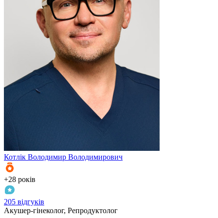
Котлік
Володимир Володимирович
К
+28 років
+
205 відгуків
3
Акушер-гінеколог, Репродуктолог
А