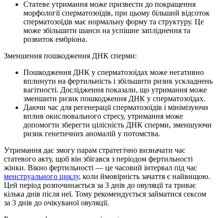
Статеве утримання може призвести до покращення
морфології сперматозоїдів, при цьому більший відсоток
сперматозоїдів має нормальну форму та структуру. Це
може збільшити шанси на успішне запліднення та
розвиток ембріона.
Зменшення пошкодження ДНК сперми:
Пошкодження ДНК у сперматозоїдах може негативно
вплинути на фертильність і збільшити ризик ускладнень
вагітності. Дослідження показали, що утримання може
зменшити ризик пошкодження ДНК у сперматозоїдах.
Даючи час для регенерації сперматозоїдів і мінімізуючи
вплив окислювального стресу, утримання може
допомогти зберегти цілісність ДНК сперми, зменшуючи
ризик генетичних аномалій у потомства.
Утримання дає змогу парам стратегічно визначати час
статевого акту, щоб він збігався з періодом фертильності
жінки. Вікно фертильності — це часовий інтервал під час
менструального циклу
, коли ймовірність зачаття є найвищою.
Цей період розпочинається за 3 днів до овуляції та триває
кілька днів після неї. Тому рекомендується займатися сексом
за 3 днів до очікуваної овуляції.