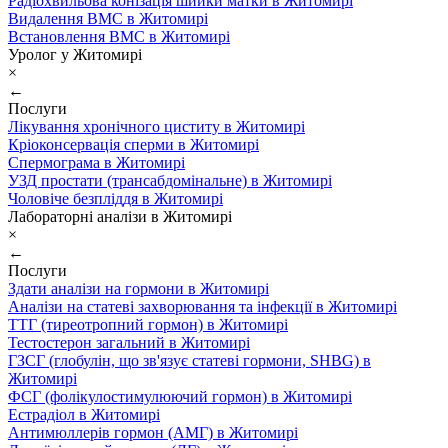
Радіохвильова конізація шийки матки в Житомирі
Видалення ВМС в Житомирі
Встановлення ВМС в Житомирі
Уролог у Житомирі
×
←
Послуги
Лікування хронічного циститу в Житомирі
Кріоконсервація сперми в Житомирі
Спермограма в Житомирі
УЗД простати (трансабдомінальне) в Житомирі
Чоловіче безпліддя в Житомирі
Лабораторні аналізи в Житомирі
×
←
Послуги
Здати аналізи на гормони в Житомирі
Аналізи на статеві захворювання та інфекції в Житомирі
ТТГ (тиреотропний гормон) в Житомирі
Тестостерон загальний в Житомирі
ГЗСГ (глобулін, що зв'язує статеві гормони, SHBG) в
Житомирі
ФСГ (фолікулостимулюючий гормон) в Житомирі
Естрадіол в Житомирі
Антимюллерів гормон (АМГ) в Житомирі