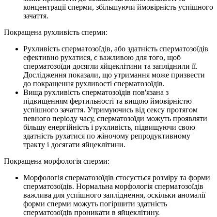
концентрації сперми, збільшуючи ймовірність успішного
зачаття.
Покращена рухливість сперми:
Рухливість сперматозоїдів, або здатність сперматозоїдів
ефективно рухатися, є важливою для того, щоб
сперматозоїди досягли яйцеклітини та запліднили її.
Дослідження показали, що утримання може призвести
до покращення рухливості сперматозоїдів.
Вища рухливість сперматозоїдів пов'язана з
підвищенням фертильності та вищою ймовірністю
успішного зачаття. Утримуючись від сексу протягом
певного періоду часу, сперматозоїди можуть проявляти
більшу енергійність і рухливість, підвищуючи свою
здатність рухатися по жіночому репродуктивному
тракту і досягати яйцеклітини.
Покращена морфологія сперми:
Морфологія сперматозоїдів стосується розміру та форми
сперматозоїдів. Нормальна морфологія сперматозоїдів
важлива для успішного запліднення, оскільки аномалії
форми сперми можуть погіршити здатність
сперматозоїдів проникати в яйцеклітину.