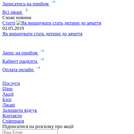
Записатись на прийом
З
Всі лікарі
Схожі новини
Статті
02.05.2019
Як вирахувати стать дитини до зачаття
3
Я
Запис на прийом
Кабінет пацієнта
Оплата онлайн
Послуги
Ціни
Акції
Блог
Лікарі
Залишити відгук
Контакти
Співпраця
Підписатися на розсилку про акції