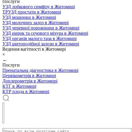
Послуги
УЗД лобкового симфізу в Житомирі
ТРУЗД простати в Житомирі
УЗД мошонки в Житомирі
УЗД молочних залоз в Житомирі
УЗД черевної порожнини в Житомирі
УЗД нирок та сечового міхура в Житомирі
УЗД органів малого таза в Житомирі
УЗД щитоподібної залози в Житомирі
Ведення вагітності в Житомирі
×
←
Послуги
Пренатальна діагностика в Житомирі
Цервікометрія в Житомирі
Доплерометрія в Житомирі
КТГ в Житомирі
КТР плода в Житомирі