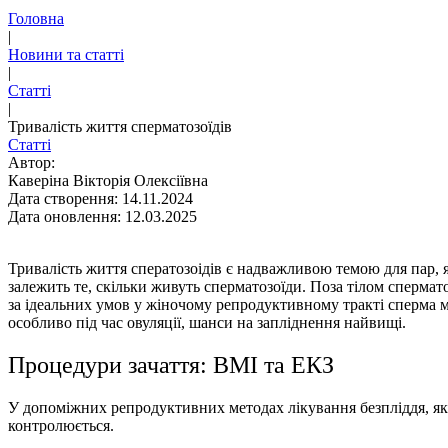
Головна
|
Новини та статті
|
Статті
|
Тривалість життя сперматозоїдів
Статті
Автор:
Каверіна Вікторія Олексіївна
Дата створення: 14.11.2024
Дата оновлення: 12.03.2025
Тривалість життя сператозоiдiв є надважливою темою для пар, я
залежить те, скільки живуть сперматозоїди. Поза тілом сперма
за ідеальних умов у жіночому репродуктивному тракті сперма м
особливо під час овуляції, шанси на запліднення найвищі.
Процедури зачаття: ВМІ та ЕКЗ
У допоміжних репродуктивних методах лікування безпліддя, як-
контролюється.