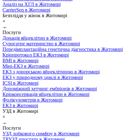
Аналіз на ХГЛ в Житомирі
CarrierSeq в Житомирі
Безпліддя у жінок в Житомирі
×
←
Послуги
Донація яйцеклітин в Житомирі
Сурогатне материнство в Житомирі
Передімплантаційна генетична діагностика в Житомирі
Кріопротокол ЕКЗ в Житомирі
ВМІ в Житомирі
Міні-ЕКЗ в Житомирі
ЕКЗ з донорською яйцеклітиною в Житомирі
ЕКЗ у природному циклі в Житомирі
ICSI в Житомирі
Допоміжний хетчинг ембріонів в Житомирі
Кріоконсервація яйцеклітин в Житомирі
Фолікулометрія в Житомирі
ЕКЗ в Житомирі
УЗД в Житомирі
×
←
Послуги
УЗД лобкового симфізу в Житомирі
ТРУЗД простати в Житомирі