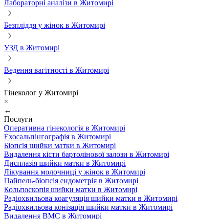
Лабораторні аналізи в Житомирі
Безпліддя у жінок в Житомирі
УЗД в Житомирі
Ведення вагітності в Житомирі
Гінеколог у Житомирі
×
←
Послуги
Оперативна гінекологія в Житомирі
Ехосальпінгографія в Житомирі
Біопсія шийки матки в Житомирі
Видалення кісти бартолінової залози в Житомирі
Дисплазія шийки матки в Житомирі
Лікування молочниці у жінок в Житомирі
Пайпель-біопсія ендометрія в Житомирі
Кольпоскопія шийки матки в Житомирі
Радіохвильова коагуляція шийки матки в Житомирі
Радіохвильова конізація шийки матки в Житомирі
Видалення ВМС в Житомирі