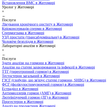
Встановлення ВМС в Житомирі
Уролог у Житомирі
×
←
Послуги
Лікування хронічного циститу в Житомирі
Кріоконсервація сперми в Житомирі
Спермограма в Житомирі
УЗД простати (трансабдомінальне) в Житомирі
Чоловіче безпліддя в Житомирі
Лабораторні аналізи в Житомирі
×
←
Послуги
Здати аналізи на гормони в Житомирі
Аналізи на статеві захворювання та інфекції в Житомирі
ТТГ (тиреотропний гормон) в Житомирі
Тестостерон загальний в Житомирі
ГЗСГ (глобулін, що зв'язує статеві гормони, SHBG) в Житомирі
ФСГ (фолікулостимулюючий гормон) в Житомирі
Естрадіол в Житомирі
Антимюллерів гормон (АМГ) в Житомирі
Лютеїнізуючий гормон (ЛГ) в Житомирі
Прогестерон в Житомирі
Аналіз на пролактинв Житомирі