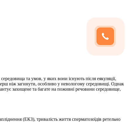
середовища та умов, у яких вони існують після еякуляції,
 перш ніж загинути, особливо у невологому середовищі. Однак
рантує захищене та багате на поживні речовини середовище,
пліднення (ЕКЗ), тривалість життя сперматозоїдів ретельно