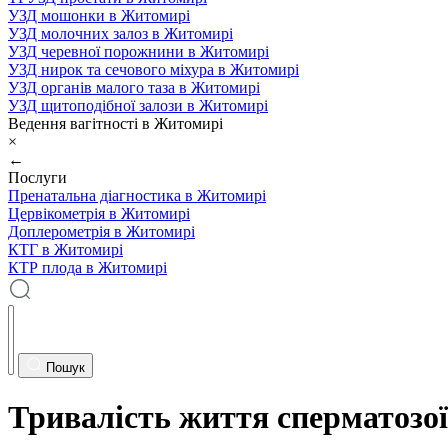
УЗД мошонки в Житомирі
УЗД молочних залоз в Житомирі
УЗД черевної порожнини в Житомирі
УЗД нирок та сечового міхура в Житомирі
УЗД органів малого таза в Житомирі
УЗД щитоподібної залози в Житомирі
Ведення вагітності в Житомирі
×
←
Послуги
Пренатальна діагностика в Житомирі
Цервікометрія в Житомирі
Доплерометрія в Житомирі
КТГ в Житомирі
КТР плода в Житомирі
Пошук
Тривалість життя сперматозої