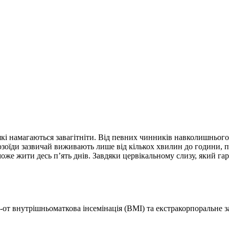
кi намагаються завагітніти. Від певних чинників навколишнього 
тозоїди зазвичай виживають лише від кількох хвилин до години,
оже жити десь п’ять днів. Завдяки цервікальному слизу, який га
от внутрішньоматкова інсемінація (ВМІ) та екстракорпоральне за